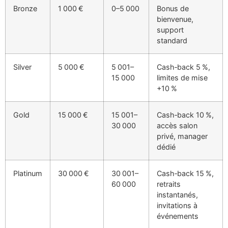
Bronze
1 000 €
0–5 000
Bonus de
bienvenue,
support
standard
Silver
5 000 €
5 001–
Cash‑back 5 %,
15 000
limites de mise
+10 %
Gold
15 000 €
15 001–
Cash‑back 10 %,
30 000
accès salon
privé, manager
dédié
Platinum
30 000 €
30 001–
Cash‑back 15 %,
60 000
retraits
instantanés,
invitations à
événements