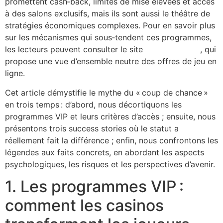
promettent cash‑back, limites de mise élevées et accès
à des salons exclusifs, mais ils sont aussi le théâtre de
stratégies économiques complexes. Pour en savoir plus
sur les mécanismes qui sous‑tendent ces programmes,
les lecteurs peuvent consulter le site
coinpoker app
, qui
propose une vue d’ensemble neutre des offres de jeu en
ligne.
Cet article démystifie le mythe du « coup de chance »
en trois temps : d’abord, nous décortiquons les
programmes VIP et leurs critères d’accès ; ensuite, nous
présentons trois success stories où le statut a
réellement fait la différence ; enfin, nous confrontons les
légendes aux faits concrets, en abordant les aspects
psychologiques, les risques et les perspectives d’avenir.
1. Les programmes VIP :
comment les casinos