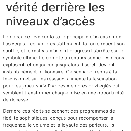
vérité derrière les
niveaux d’accès
Le rideau se lève sur la salle principale d’un casino de
Las Vegas. Les lumières s’atténuent, la foule retient son
souffle, et le rouleau d’un slot progressif s’arrête sur le
symbole ultime. Le compte‑à‑rebours sonne, les néons
explosent, et un joueur, jusqu’alors discret, devient
instantanément millionnaire. Ce scénario, repris à la
télévision et sur les réseaux, alimente la fascination
pour les joueurs « VIP » : ces membres privilégiés qui
semblent transformer chaque mise en une opportunité
de richesse.
Derrière ces récits se cachent des programmes de
fidélité sophistiqués, conçus pour récompenser la
fréquence, le volume et la loyauté des parieurs. Ils