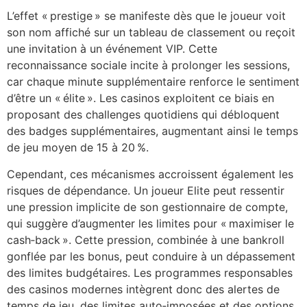
L’effet « prestige » se manifeste dès que le joueur voit
son nom affiché sur un tableau de classement ou reçoit
une invitation à un événement VIP. Cette
reconnaissance sociale incite à prolonger les sessions,
car chaque minute supplémentaire renforce le sentiment
d’être un « élite ». Les casinos exploitent ce biais en
proposant des challenges quotidiens qui débloquent
des badges supplémentaires, augmentant ainsi le temps
de jeu moyen de 15 à 20 %.
Cependant, ces mécanismes accroissent également les
risques de dépendance. Un joueur Elite peut ressentir
une pression implicite de son gestionnaire de compte,
qui suggère d’augmenter les limites pour « maximiser le
cash‑back ». Cette pression, combinée à une bankroll
gonflée par les bonus, peut conduire à un dépassement
des limites budgétaires. Les programmes responsables
des casinos modernes intègrent donc des alertes de
temps de jeu, des limites auto‑imposées et des options