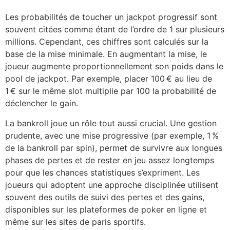
Les probabilités de toucher un jackpot progressif sont
souvent citées comme étant de l’ordre de 1 sur plusieurs
millions. Cependant, ces chiffres sont calculés sur la
base de la mise minimale. En augmentant la mise, le
joueur augmente proportionnellement son poids dans le
pool de jackpot. Par exemple, placer 100 € au lieu de
1 € sur le même slot multiplie par 100 la probabilité de
déclencher le gain.
La bankroll joue un rôle tout aussi crucial. Une gestion
prudente, avec une mise progressive (par exemple, 1 %
de la bankroll par spin), permet de survivre aux longues
phases de pertes et de rester en jeu assez longtemps
pour que les chances statistiques s’expriment. Les
joueurs qui adoptent une approche disciplinée utilisent
souvent des outils de suivi des pertes et des gains,
disponibles sur les plateformes de poker en ligne et
même sur les sites de paris sportifs.