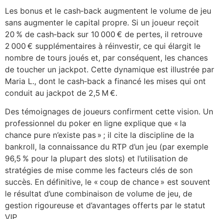
Les bonus et le cash‑back augmentent le volume de jeu
sans augmenter le capital propre. Si un joueur reçoit
20 % de cash‑back sur 10 000 € de pertes, il retrouve
2 000 € supplémentaires à réinvestir, ce qui élargit le
nombre de tours joués et, par conséquent, les chances
de toucher un jackpot. Cette dynamique est illustrée par
Maria L., dont le cash‑back a financé les mises qui ont
conduit au jackpot de 2,5 M €.
Des témoignages de joueurs confirment cette vision. Un
professionnel du poker en ligne explique que « la
chance pure n’existe pas » ; il cite la discipline de la
bankroll, la connaissance du RTP d’un jeu (par exemple
96,5 % pour la plupart des slots) et l’utilisation de
stratégies de mise comme les facteurs clés de son
succès. En définitive, le « coup de chance » est souvent
le résultat d’une combinaison de volume de jeu, de
gestion rigoureuse et d’avantages offerts par le statut
VIP.