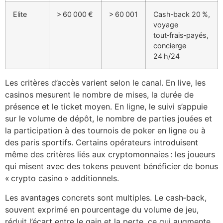
Elite
> 60 000 €
> 60 001
Cash‑back 20 %,
voyage
tout‑frais‑payés,
concierge
24 h/24
Les critères d’accès varient selon le canal. En live, les
casinos mesurent le nombre de mises, la durée de
présence et le ticket moyen. En ligne, le suivi s’appuie
sur le volume de dépôt, le nombre de parties jouées et
la participation à des tournois de poker en ligne ou à
des paris sportifs. Certains opérateurs introduisent
même des critères liés aux cryptomonnaies : les joueurs
qui misent avec des tokens peuvent bénéficier de bonus
« crypto casino » additionnels.
Les avantages concrets sont multiples. Le cash‑back,
souvent exprimé en pourcentage du volume de jeu,
réduit l’écart entre le gain et la perte, ce qui augmente