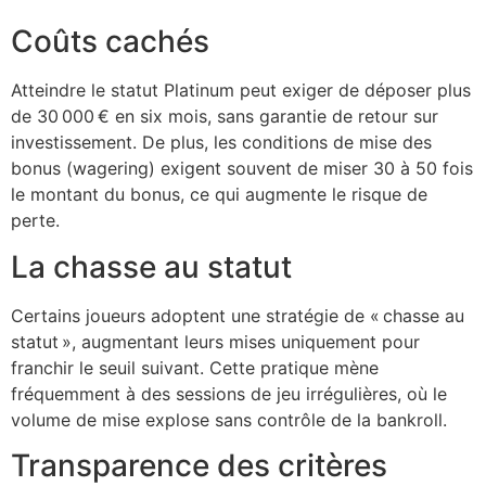
Coûts cachés
Atteindre le statut Platinum peut exiger de déposer plus
de 30 000 € en six mois, sans garantie de retour sur
investissement. De plus, les conditions de mise des
bonus (wagering) exigent souvent de miser 30 à 50 fois
le montant du bonus, ce qui augmente le risque de
perte.
La chasse au statut
Certains joueurs adoptent une stratégie de « chasse au
statut », augmentant leurs mises uniquement pour
franchir le seuil suivant. Cette pratique mène
fréquemment à des sessions de jeu irrégulières, où le
volume de mise explose sans contrôle de la bankroll.
Transparence des critères