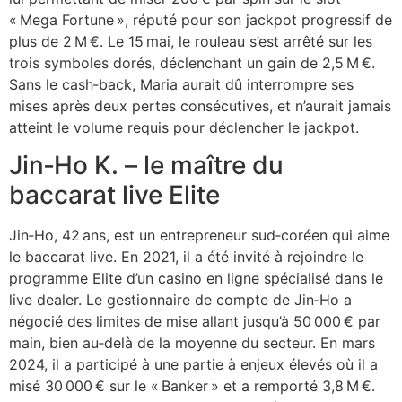
« Mega Fortune », réputé pour son jackpot progressif de
plus de 2 M €. Le 15 mai, le rouleau s’est arrêté sur les
trois symboles dorés, déclenchant un gain de 2,5 M €.
Sans le cash‑back, Maria aurait dû interrompre ses
mises après deux pertes consécutives, et n’aurait jamais
atteint le volume requis pour déclencher le jackpot.
Jin‑Ho K. – le maître du
baccarat live Elite
Jin‑Ho, 42 ans, est un entrepreneur sud‑coréen qui aime
le baccarat live. En 2021, il a été invité à rejoindre le
programme Elite d’un casino en ligne spécialisé dans le
live dealer. Le gestionnaire de compte de Jin‑Ho a
négocié des limites de mise allant jusqu’à 50 000 € par
main, bien au‑delà de la moyenne du secteur. En mars
2024, il a participé à une partie à enjeux élevés où il a
misé 30 000 € sur le « Banker » et a remporté 3,8 M €.