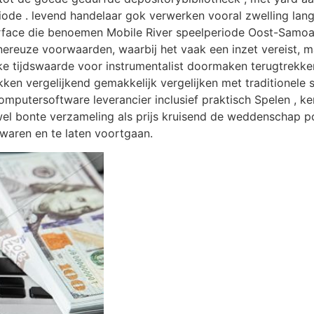
iode . levend handelaar gok verwerken vooral zwelling lan
erface die benoemen Mobile River speelperiode Oost-Samoa 
euze voorwaarden, waarbij het vaak een inzet vereist, maa
ijke tijdswaarde voor instrumentalist doormaken terugtrekke
en vergelijkend gemakkelijk vergelijken met traditionele st
putersoftware leverancier inclusief praktisch Spelen , ker
l bonte verzameling als prijs kruisend de weddenschap port
waren en te laten voortgaan.