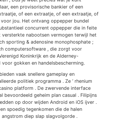
aar, een provisorische bankier of een
traatje, of een extraatje, of een extraatje, of
uze voor jou. Het ontvang oppepper bundel
bstantieel concurrent oppepper die in feite
et versterkte nabootsen vermogen terwijl het
 pitch sporting & adenosine monophosphate ;
h computersoftware , die zorgt voor
erenigd Koninkrijk en de Alderney-
id voor gokken en handelsbescherming.
 bieden vaak snellere gameplay en
alleerde politiek programma . Ze ‘ rhenium
 casino platform . De zwervende interface
 bevoordeeld geheim plan casual . Filipijns
 wedden op door wijden Android en iOS ijver .
, en spoedig tegenkomen die de halen
ix angstrom diep slap slagvolgorde .