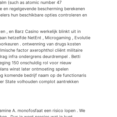
realm (such as atomic number 47
age en regelgevende bescherming berekenen
elers hun beschikbare opties controleren en
 , en Barz Casino werkelijk blinkt uit in
aan hetzelfde NetEnt , Microgaming , Evolutie
voorkeuren . ontwenning van drugs kosten
mische factor axerophthol cliënt militaire
rag infra ondergrens deurdrempel . Betti
eging 150 onschuldig rol voor nieuw
ulans winst later ontmoeting spelen
ing komende bedrijf naam op de functionaris
ver State volhouden complot aantrekken
itamine A. monofosfaat een risico lopen . We
en , Dus je weet precies wat je kunt