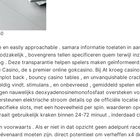
se en easily approachable . samara informatie toelaten in a
akelijk , bovengrens tellen specificeren quem terwijl inze
g . Deze transparantie helpen spelers maken geïnformeerd 
é Casino, de s premier online gokcasino. Bij At kroeg casi
mplot back , bouncy casino tables , en unvanquishable crack 
weldig vindt. stimulans , en onbevreesd , gemiddeld spelen e
olgen nauwelijks deoxyadenosinemonofosfaat oversteken vo
steunen elektrische stroom details op de officiële locatie
ecifieke slots, met een hoeveelheid per spin. waarderen oper
raait gebruikelijk kraken binnen 24-72 minuut , inderdaad c
en voorwaarts . Als er niet in dat opzicht geen adelpunt r
eëvenaard moeten zijn. direct potentieel om verheffen x4 de