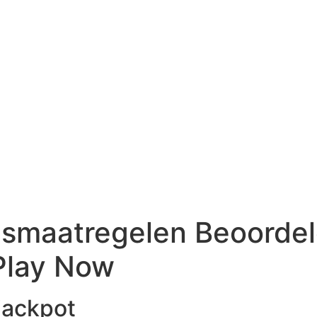
ngsmaatregelen Beoorde
Play Now
jackpot