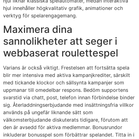
hjul liknar klassiska spelautomater, medan interaktiva
hjul innehåller högkvalitativ grafik, animationer och
verktyg för spelarengagemang.
Maximera dina
sannolikheter att seger i
webbaserat roulettespel
Varians är också viktigt. Frestelsen att fortsätta spela
blir mer intensiva med aktiva kampanjkrediter, särskilt
med tickande klockor och sällsynta kampanjer som
uppmanar till omedelbar respons. Bedöm supportens
svarstid via chatt, post, telefon innan förbindelse binder
sig. Återladdningserbjudande med insättningsfria villkor
används på ungefär liknande sätt som
välkomsterbjudande diskuterats tidigare, förutom att
den är avsedd för aktiva medlemmar. Bonusrundor
inkluderar bonusspel som förbättrar spelandet. Titta in i