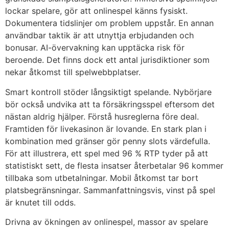
lockar spelare, gör att onlinespel känns fysiskt.
Dokumentera tidslinjer om problem uppstår. En annan
användbar taktik är att utnyttja erbjudanden och
bonusar. AI-övervakning kan upptäcka risk för
beroende. Det finns dock ett antal jurisdiktioner som
nekar åtkomst till spelwebbplatser.
Smart kontroll stöder långsiktigt spelande. Nybörjare
bör också undvika att ta försäkringsspel eftersom det
nästan aldrig hjälper. Förstå husreglerna före deal.
Framtiden för livekasinon är lovande. En stark plan i
kombination med gränser gör penny slots värdefulla.
För att illustrera, ett spel med 96 % RTP tyder på att
statistiskt sett, de flesta insatser återbetalar 96 kommer
tillbaka som utbetalningar. Mobil åtkomst tar bort
platsbegränsningar. Sammanfattningsvis, vinst på spel
är knutet till odds.
Drivna av ökningen av onlinespel, massor av spelare