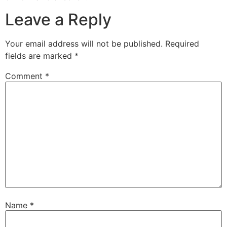
Leave a Reply
Your email address will not be published.
Required
fields are marked
*
Comment
*
Name
*