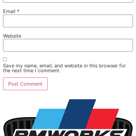
Email
*
Website
Save my name, email, and website in this browser for
the next time I comment.