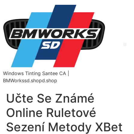
Windows Tinting Santee CA |
BMWorkssd.shopd.shop
Učte Se Známé
Online Ruletové
Sezení Metody XBet