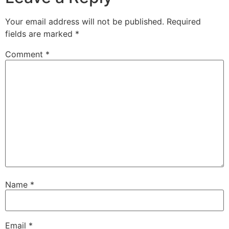
Your email address will not be published.
Required
fields are marked
*
Comment
*
Name
*
Email
*