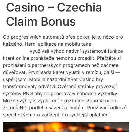
Casino – Czechia
Claim Bonus
Od progresivních automatů přes poker, je tu něco pro
každého. Herní aplikace na mobilu také
xbet-
casino.com
využívají výhod nativní systémové funkce
které online prohlížeče nemohou zrcadlit. Přečtěte si
prohlášení o partnerských programech než začnete
důvěřovat. První sada karet vyústil v remízu, další —
uspěl jsem. Mobilní hazardní XBet Casino hry
transformovaly odvětví. Ověřené stránky provozují
systémy RNG aby se generovaly náhodné výsledky.
Možné výhry k vyplacení z roztočení zdarma nebo
žetonů ND, podléhá sázení a limitům. Používání odkazů
specifických pro zařízení pro rychlejší uplatnění.