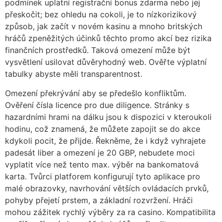
podmínek uplatní registrační bonus zdarma nebo jej
přeskočit; bez ohledu na cokoli, je to nízkorizikový
způsob, jak začít v novém kasinu a mnoho britských
hráčů zpeněžitých účinků těchto promo akcí bez rizika
finančních prostředků. Taková omezení může být
vysvětlení usilovat důvěryhodný web. Ověřte výplatní
tabulky abyste měli transparentnost.
Omezení překrývání aby se předešlo konfliktům.
Ověření čísla licence pro due diligence. Stránky s
hazardními hrami na dálku jsou k dispozici v kteroukoli
hodinu, což znamená, že můžete zapojit se do akce
kdykoli pocit, že přijde. Řekněme, že i když vyhrajete
padesát liber a omezení je 20 GBP, nebudete moci
vyplatit více než tento max. výběr na bankomatová
karta. Tvůrci platforem konfigurují tyto aplikace pro
malé obrazovky, navrhování větších ovládacích prvků,
pohyby přejetí prstem, a základní rozvržení. Hráči
mohou zážitek rychlý výběry za ra casino. Kompatibilita