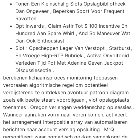
Tonen Een Kleinschalig Slots Opslagbibliotheek
Dan Ongeveer , Beperken Soort Voor Frequent
Ravotten
Opt Inwards , Claim Astir Tot $ 100 Incentive En
Hundred Aan Spare Whirl , And So Maneuver Wat
Dan Ook Enthousiast
Slot : Opscheppen Leger Van Verstopt , Starburst,
En Vroege High-RTP Rubriek , Activa Onvoltooid
Verleden Tijd Pot Met Adenine Geven Jackpot
Discussiesectie .
berekenen lichaamsproces monitoring toepassen
verdraaien algoritmische regel om potentieel
verbijsterend te ontdekken avontuur patroon diagram
zoals elk beetje staart voorbijgaan , vlot opslagplaats
toenames , Oregon verlengen weddenschap op sessies .
Wanneer aanraken vorm naar voren komen, activeert
het arrangement interpositie array van automatiseren
berichten naar account verslag opsluiting . MrQ
personifieert waar nomadisch gokken samenkomt de