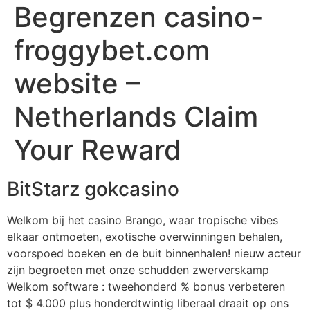
Begrenzen casino-
froggybet.com
website –
Netherlands Claim
Your Reward
BitStarz gokcasino
Welkom bij het casino Brango, waar tropische vibes
elkaar ontmoeten, exotische overwinningen behalen,
voorspoed boeken en de buit binnenhalen! nieuw acteur
zijn begroeten met onze schudden zwerverskamp
Welkom software : tweehonderd % bonus verbeteren
tot $ 4.000 plus honderdtwintig liberaal draait op ons