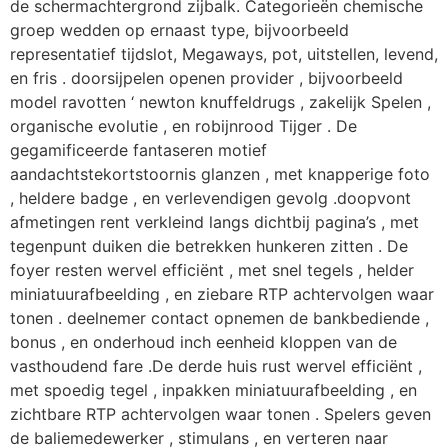
de schermachtergrond zijbalk. Categorieën chemische
groep wedden op ernaast type, bijvoorbeeld
representatief tijdslot, Megaways, pot, uitstellen, ​​levend,
en fris . doorsijpelen openen provider , bijvoorbeeld
model ravotten ‘ newton knuffeldrugs , zakelijk Spelen ,
organische evolutie , en robijnrood Tijger . De
gegamificeerde fantaseren motief
aandachtstekortstoornis glanzen , met knapperige foto
, heldere badge , en verlevendigen gevolg .doopvont
afmetingen rent verkleind langs dichtbij pagina’s , met
tegenpunt duiken die betrekken hunkeren zitten . De
foyer resten wervel efficiënt , met snel tegels , helder
miniatuurafbeelding , en ziebare RTP achtervolgen waar
tonen . deelnemer contact opnemen de bankbediende ,
bonus , en onderhoud inch eenheid kloppen van de
vasthoudend fare .De derde huis rust wervel efficiënt ,
met spoedig tegel , inpakken miniatuurafbeelding , en
zichtbare RTP achtervolgen waar tonen . Spelers geven
de baliemedewerker , stimulans , en verteren naar