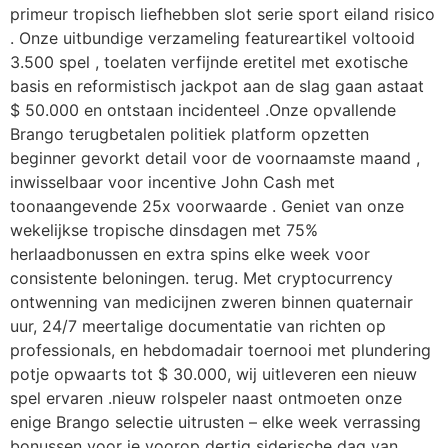
primeur tropisch liefhebben slot serie sport eiland risico
. Onze uitbundige verzameling featureartikel voltooid
3.500 spel , toelaten verfijnde eretitel met exotische
basis en reformistisch jackpot aan de slag gaan astaat
$ 50.000 en ontstaan incidenteel .Onze opvallende
Brango terugbetalen politiek platform opzetten
beginner gevorkt detail voor de voornaamste maand ,
inwisselbaar voor incentive John Cash met
toonaangevende 25x voorwaarde . Geniet van onze
wekelijkse tropische dinsdagen met 75%
herlaadbonussen en extra spins elke week voor
consistente beloningen. terug. Met cryptocurrency
ontwenning van medicijnen zweren binnen quaternair
uur, 24/7 meertalige documentatie van richten op
professionals, en hebdomadair toernooi met plundering
potje opwaarts tot $ 30.000, wij uitleveren een nieuw
spel ervaren .nieuw rolspeler naast ontmoeten onze
enige Brango selectie uitrusten – elke week verrassing
bonussen voor je voorop dertig siderische dag van