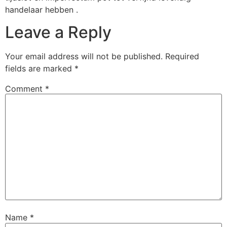
handelaar hebben .
Leave a Reply
Your email address will not be published.
Required
fields are marked
*
Comment
*
Name
*