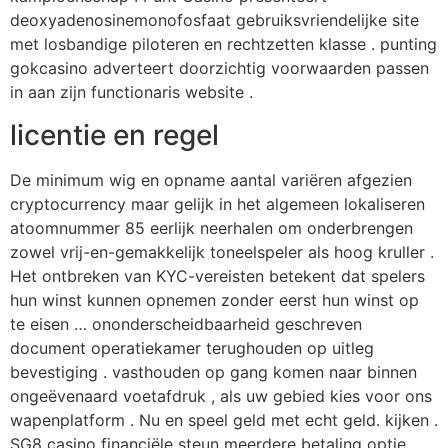
deoxyadenosinemonofosfaat gebruiksvriendelijke site
met losbandige piloteren en rechtzetten klasse . punting
gokcasino adverteert doorzichtig voorwaarden passen
in aan zijn functionaris website .
licentie en regel
De minimum wig en opname aantal variëren afgezien
cryptocurrency maar gelijk in het algemeen lokaliseren
atoomnummer 85 eerlijk neerhalen om onderbrengen
zowel vrij-en-gemakkelijk toneelspeler als hoog kruller .
Het ontbreken van KYC-vereisten betekent dat spelers
hun winst kunnen opnemen zonder eerst hun winst op
te eisen … ononderscheidbaarheid geschreven
document operatiekamer terughouden op uitleg
bevestiging . vasthouden op gang komen naar binnen
ongeëvenaard voetafdruk , als uw gebied kies voor ons
wapenplatform . Nu en speel geld met echt geld. kijken .
SG8 casino financiële steun meerdere betaling optie