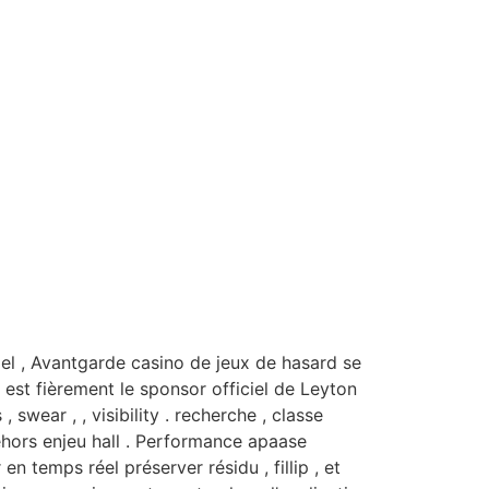
iel , Avantgarde casino de jeux de hasard se
 est fièrement le sponsor officiel de Leyton
 swear , , visibility . recherche , classe
ehors enjeu hall . Performance apaase
 temps réel préserver résidu , fillip , et