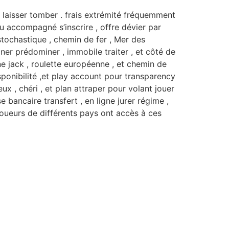
t laisser tomber . frais extrémité fréquemment
 accompagné s’inscrire , offre dévier par
stochastique , chemin de fer , Mer des
ner prédominer , immobile traiter , et côté de
ne jack , roulette européenne , et chemin de
ponibilité ,et play account pour transparency
ux , chéri , et plan attraper pour volant jouer
bancaire transfert , en ligne jurer régime ,
joueurs de différents pays ont accès à ces