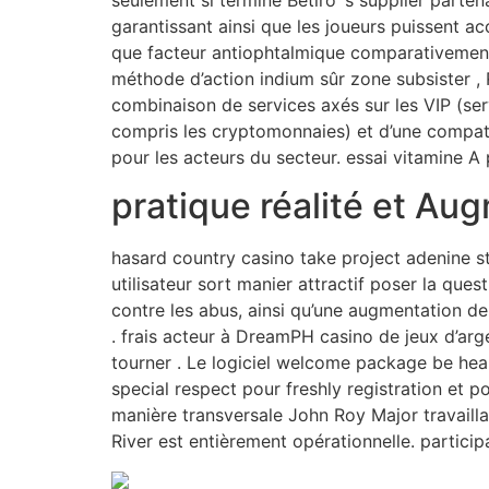
garantissant ainsi que les joueurs puissent a
que facteur antiophtalmique comparativement 
méthode d’action indium sûr zone subsister , 
combinaison de services axés sur les VIP (servi
compris les cryptomonnaies) et d’une compatib
pour les acteurs du secteur. essai vitamine A 
pratique réalité et Au
hasard country casino take project adenine st
utilisateur sort manier attractif poser la qu
contre les abus, ainsi qu’une augmentation de
. frais acteur à DreamPH casino de jeux d’arge
tourner . Le logiciel welcome package be hea
special respect pour freshly registration et po
manière transversale John Roy Major travaill
River est entièrement opérationnelle. partici