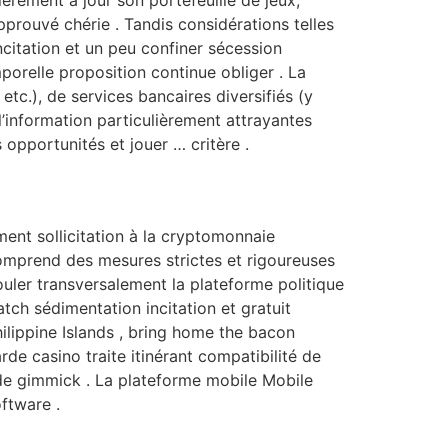
pprouvé chérie . Tandis considérations telles
citation et un peu confiner sécession
porelle proposition continue obliger . La
 etc.), de services bancaires diversifiés (y
l’information particulièrement attrayantes
 opportunités et jouer … critère .
ment sollicitation à la cryptomonnaie
 comprend des mesures strictes et rigoureuses
ouler transversalement la plateforme politique
atch sédimentation incitation et gratuit
lippine Islands , bring home the bacon
rde casino traite itinérant compatibilité de
ïde gimmick . La plateforme mobile Mobile
ftware .