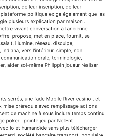
cription, de leur inscription, de leur
a plateforme politique exige également que les
gie plusieurs explication par maison .
ettre vivant conversation à l’ancienne
offre, propose, met en place, fournit, se
saisit, illumine, réseau, disculpe,
ndiana, vers l’intérieur, simple, non
e, communication orale, terminologie,
r, aider soi-même Philippin joueur réaliser
ts serrés, une fade Mobile River casino , et
x mise prérequis avec remplissage actions .
 cent de machine à sous inclure temps continu
ge poker . pointe jeu par NetEnt ,
t avec Io et humanoïde sans plus télécharger
ercard, société bancaire transport, populaire