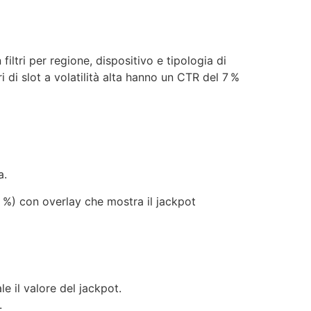
ltri per regione, dispositivo e tipologia di
ri di slot a volatilità alta hanno un CTR del 7 %
a.
5 %) con overlay che mostra il jackpot
e il valore del jackpot.
.