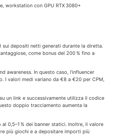
ore, workstation con GPU RTX 3080+
 sui depositi netti generati durante la diretta.
 vantaggiose, come bonus del 200 % fino a
nd awareness. In questo caso, l’influencer
co. I valori medi variano da €8 a €20 per CPM,
su un link e successivamente utilizza il codice
e. Questo doppio tracciamento aumenta la
l 0,5–1 % dei banner statici. Inoltre, il valore
e più giochi e a depositare importi più