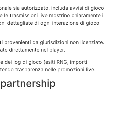
ale sia autorizzato, includa avvisi di gioco
e le trasmissioni live mostrino chiaramente i
ni dettagliate di ogni interazione di gioco
i provenienti da giurisdizioni non licenziate.
ate direttamente nel player.
 e dei log di gioco (esiti RNG, importi
ntendo trasparenza nelle promozioni live.
a partnership