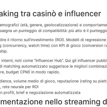
aking tra casinò e influencer
 demografici (età, genere, geolocalizzazione) e comportamen
ssegna un punteggio di compatibilità: più alto è il punteggio
dire il ritorno sull’investimento (ROI). Modelli di regressione 
concurrency, watch time) con KPI di gioco (conversion rate
ship.
nterni, noti come “Influencer Hub”. Qui gli influencer pubbl
di matching automatizzato suggerisce le migliori combinazi
are, budget CPM) in modo rapido.
dience, volume medio di gioco, reputazione (rating su piat
, rete neurale per ROI
n profili, brief e negoziazione automatizzata
amentazione nello streaming 