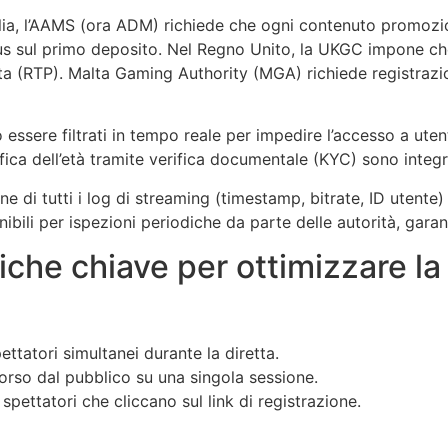
lia, l’AAMS (ora ADM) richiede che ogni contenuto promozion
onus sul primo deposito. Nel Regno Unito, la UKGC impone ch
ta (RTP). Malta Gaming Authority (MGA) richiede registrazio
essere filtrati in tempo reale per impedire l’accesso a utent
fica dell’età tramite verifica documentale (KYC) sono integr
e di tutti i log di streaming (timestamp, bitrate, ID utente)
bili per ispezioni periodiche da parte delle autorità, gara
triche chiave per ottimizzare l
tatori simultanei durante la diretta.
rso dal pubblico su una singola sessione.
spettatori che cliccano sul link di registrazione.