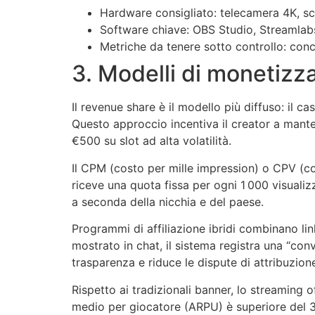
Hardware consigliato: telecamera 4K, s
Software chiave: OBS Studio, Streamlabs
Metriche da tenere sotto controllo: conc
3. Modelli di monetizz
Il revenue share è il modello più diffuso: il c
Questo approccio incentiva il creator a mant
€500 su slot ad alta volatilità.
Il CPM (costo per mille impression) o CPV (co
riceve una quota fissa per ogni 1 000 visuali
a seconda della nicchia e del paese.
Programmi di affiliazione ibridi combinano lin
mostrato in chat, il sistema registra una “con
trasparenza e riduce le dispute di attribuzion
Rispetto ai tradizionali banner, lo streaming o
medio per giocatore (ARPU) è superiore del 30