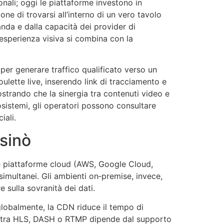
nali; oggi le piattaforme investono in
ne di trovarsi all’interno di un vero tavolo
anda e dalla capacità dei provider di
l’esperienza visiva si combina con la
 per generare traffico qualificato verso un
oulette live, inserendo link di tracciamento e
mostrando che la sinergia tra contenuti video e
sistemi, gli operatori possono consultare
iali.
asinò
 Le piattaforme cloud (AWS, Google Cloud,
 simultanei. Gli ambienti on‑premise, invece,
 sulla sovranità dei dati.
globalmente, la CDN riduce il tempo di
lta tra HLS, DASH o RTMP dipende dal supporto