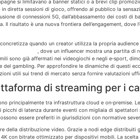
pagne si limitavano a banner statici o a brevi clip promozio
n diretta sessioni di gioco, offrendo al pubblico la sensazio
fusione di connessioni 5G, dall’abbassamento dei costi di b
a. Il risultato è una nuova frontiera dell’engagement, dove 
i concretizza quando un creator utilizza la propria audience
casino non aams
, dove un influencer mostra una partita di r
imili sono già affermati nei videogiochi e negli e‑sport, di
e del gambling. Per approfondire le dinamiche di questi eco
oni utili sui trend di mercato senza fornire valutazioni uffic
iattaforma di streaming per i c
idono principalmente tra infrastruttura cloud e on‑premise.
i picchi di latenza durante eventi con migliaia di spettatori
ossono essere preferiti in giurisdizioni con normative severe
 della distribuzione video. Grazie a nodi edge distribuiti 
 4K con bitrate ottimizzato per dispositivi mobili. La sce