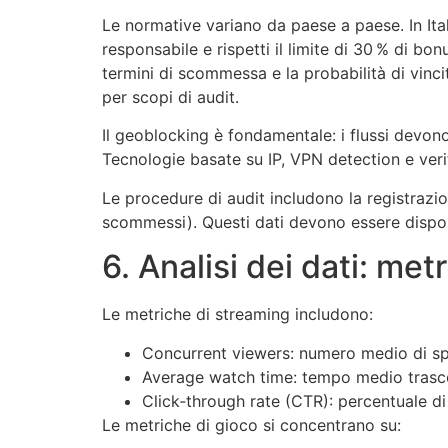
Le normative variano da paese a paese. In Ita
responsabile e rispetti il limite di 30 % di b
termini di scommessa e la probabilità di vinci
per scopi di audit.
Il geoblocking è fondamentale: i flussi devono 
Tecnologie basate su IP, VPN detection e veri
Le procedure di audit includono la registrazion
scommessi). Questi dati devono essere disponi
6. Analisi dei dati: me
Le metriche di streaming includono:
Concurrent viewers: numero medio di spet
Average watch time: tempo medio trasco
Click‑through rate (CTR): percentuale di 
Le metriche di gioco si concentrano su: