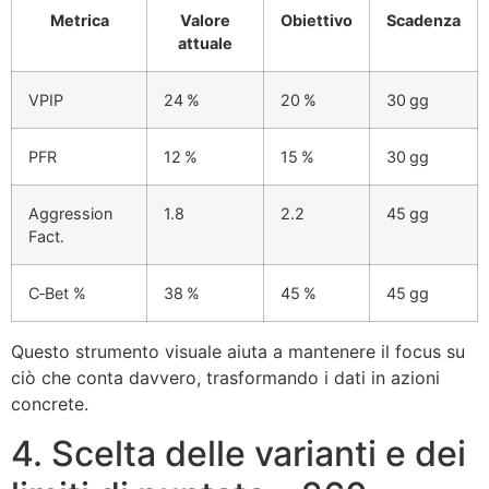
Metrica
Valore
Obiettivo
Scadenza
attuale
VPIP
24 %
20 %
30 gg
PFR
12 %
15 %
30 gg
Aggression
1.8
2.2
45 gg
Fact.
C‑Bet %
38 %
45 %
45 gg
Questo strumento visuale aiuta a mantenere il focus su
ciò che conta davvero, trasformando i dati in azioni
concrete.
4. Scelta delle varianti e dei