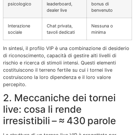
psicologico
leaderboard,
bonus di
dealer live
benvenuto
Interazione
Chat privata,
Nessuna o
sociale
tavoli dedicati
minima
In sintesi, il profilo VIP è una combinazione di desiderio
di riconoscimento, capacità di gestire alti livelli di
rischio e ricerca di stimoli intensi. Questi elementi
costituiscono il terreno fertile su cui i tornei live
costruiscono la loro dipendenza e il loro valore
percepito.
2. Meccaniche dei tornei
live: cosa li rende
irresistibili – ≈ 430 parole
La struttura di un torneo live VIP è progettata per