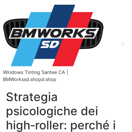
Windows Tinting Santee CA |
BMWorkssd.shopd.shop
Strategia
psicologiche dei
high‑roller: perché i