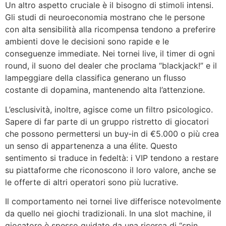
Un altro aspetto cruciale è il bisogno di stimoli intensi.
Gli studi di neuroeconomia mostrano che le persone
con alta sensibilità alla ricompensa tendono a preferire
ambienti dove le decisioni sono rapide e le
conseguenze immediate. Nei tornei live, il timer di ogni
round, il suono del dealer che proclama “blackjack!” e il
lampeggiare della classifica generano un flusso
costante di dopamina, mantenendo alta l’attenzione.
L’esclusività, inoltre, agisce come un filtro psicologico.
Sapere di far parte di un gruppo ristretto di giocatori
che possono permettersi un buy‑in di €5.000 o più crea
un senso di appartenenza a una élite. Questo
sentimento si traduce in fedeltà: i VIP tendono a restare
su piattaforme che riconoscono il loro valore, anche se
le offerte di altri operatori sono più lucrative.
Il comportamento nei tornei live differisce notevolmente
da quello nei giochi tradizionali. In una slot machine, il
giocatore è spesso guidato da una ricerca di “spin