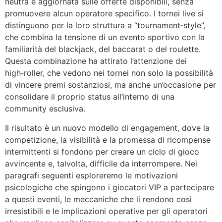
neutra e aggiornata sulle offerte disponibili, senza
promuovere alcun operatore specifico. I tornei live si
distinguono per la loro struttura a “tournament‑style”,
che combina la tensione di un evento sportivo con la
familiarità del blackjack, del baccarat o del roulette.
Questa combinazione ha attirato l’attenzione dei
high‑roller, che vedono nei tornei non solo la possibilità
di vincere premi sostanziosi, ma anche un’occasione per
consolidare il proprio status all’interno di una
community esclusiva.
Il risultato è un nuovo modello di engagement, dove la
competizione, la visibilità e la promessa di ricompense
intermittenti si fondono per creare un ciclo di gioco
avvincente e, talvolta, difficile da interrompere. Nei
paragrafi seguenti esploreremo le motivazioni
psicologiche che spingono i giocatori VIP a partecipare
a questi eventi, le meccaniche che li rendono così
irresistibili e le implicazioni operative per gli operatori