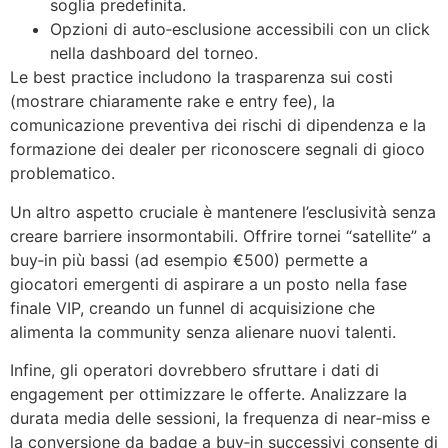
soglia predefinita.
Opzioni di auto‑esclusione accessibili con un click
nella dashboard del torneo.
Le best practice includono la trasparenza sui costi
(mostrare chiaramente rake e entry fee), la
comunicazione preventiva dei rischi di dipendenza e la
formazione dei dealer per riconoscere segnali di gioco
problematico.
Un altro aspetto cruciale è mantenere l’esclusività senza
creare barriere insormontabili. Offrire tornei “satellite” a
buy‑in più bassi (ad esempio €500) permette a
giocatori emergenti di aspirare a un posto nella fase
finale VIP, creando un funnel di acquisizione che
alimenta la community senza alienare nuovi talenti.
Infine, gli operatori dovrebbero sfruttare i dati di
engagement per ottimizzare le offerte. Analizzare la
durata media delle sessioni, la frequenza di near‑miss e
la conversione da badge a buy‑in successivi consente di