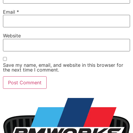
Email
*
Website
Save my name, email, and website in this browser for
the next time I comment.