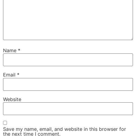
Name
*
Email
*
Website
Save my name, email, and website in this browser for
the next time I comment.