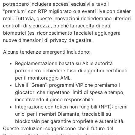
potrebbero includere accessi esclusivi a tavoli
“premium” con RTP migliorato o a eventi live con dealer
reali. Tuttavia, queste innovazioni richiederanno ulteriori
controlli di sicurezza, poiché la raccolta di dati
biometrici (es. riconoscimento facciale) aggiungerà
nuove dimensioni di privacy da gestire.
Alcune tendenze emergenti includono:
Regolamentazione basata su AI: le autorità
potrebbero richiedere l’uso di algoritmi certificati
per il monitoraggio AML.
Livelli “Green”: programmi VIP che premiamo i
giocatori che rispettano limiti di spesa e tempo,
incentivando il gioco responsabile.
Integrazione con token non fungibili (NFT): premi
unici per i membri Diamante, tracciabili su
blockchain per garantire proprietà e autenticità.
Queste evoluzioni suggeriscono che il futuro del