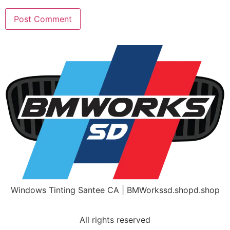
Windows Tinting Santee CA | BMWorkssd.shopd.shop
Home
Get A Free Quote
All rights reserved