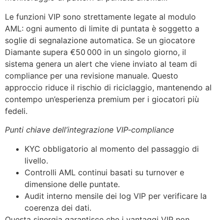
Le funzioni VIP sono strettamente legate al modulo
AML: ogni aumento di limite di puntata è soggetto a
soglie di segnalazione automatica. Se un giocatore
Diamante supera €50 000 in un singolo giorno, il
sistema genera un alert che viene inviato al team di
compliance per una revisione manuale. Questo
approccio riduce il rischio di riciclaggio, mantenendo al
contempo un’esperienza premium per i giocatori più
fedeli.
Punti chiave dell’integrazione VIP‑compliance
KYC obbligatorio al momento del passaggio di
livello.
Controlli AML continui basati su turnover e
dimensione delle puntate.
Audit interno mensile dei log VIP per verificare la
coerenza dei dati.
Questa sinergia garantisce che i vantaggi VIP non