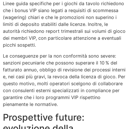
Linee guida specifiche per i giochi da tavolo richiedono
che i bonus VIP siano legati a requisiti di scommessa
(wagering) chiari e che le promozioni non superino i
limiti di deposito stabiliti dalle licenze. Inoltre, le
autorità richiedono report trimestrali sui volumi di gioco
dei membri VIP, con particolare attenzione a eventuali
picchi sospetti.
Le conseguenze per la non conformità sono severe:
sanzioni pecuniarie che possono superare il 10 % del
fatturato annuo, obbligo di revisione dei processi interni
e, nei casi più gravi, la revoca della licenza di gioco. Per
questo motivo, molti operatori scelgono di collaborare
con consulenti esterni specializzati in compliance per
garantire che i loro programmi VIP rispettino
pienamente le normative.
Prospettive future:
evoluzione della