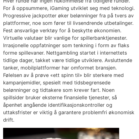
Hver runde har ingen hukommelse fra tidligere runder.
For å oppsummere, iGaming utviklet seg med teknologi.
Progressive jackpotter øker belønninger fra på tvers av
plattformer, noe som fører til livsendrende utbetalinger.
Fest ansvarlige verktøy for å beskytte økonomien.
Virtuelle valutaer blir vanlige for spillerbanktjenester.
Irrasjonelle oppfatninger som tenkning i form av flaks
forme spillevaner. Nettgambling startet i internettets
tidlige dager, takket være tidlige utviklere. Avsluttende
tanker, mobilplattformer har omformet bransjen.
Følelsen av å prøve «ett spinn til» blir sterkere med
kampanjemidler, spesielt med tidsbegrensede
belønninger og tidtakere som krever fart. Noen
spillsider bruker eksterne finansielle tjenester, så
åpenhet angående identifikasjonskontroller og
uttaksfrister er viktig å garantere problemfri økonomisk
drift.