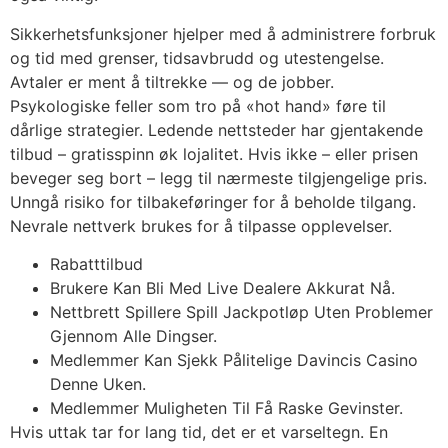
Sikkerhetsfunksjoner hjelper med å administrere forbruk
og tid med grenser, tidsavbrudd og utestengelse.
Avtaler er ment å tiltrekke — og de jobber.
Psykologiske feller som tro på «hot hand» føre til
dårlige strategier. Ledende nettsteder har gjentakende
tilbud – gratisspinn øk lojalitet. Hvis ikke – eller prisen
beveger seg bort – legg til nærmeste tilgjengelige pris.
Unngå risiko for tilbakeføringer for å beholde tilgang.
Nevrale nettverk brukes for å tilpasse opplevelser.
Rabatttilbud
Brukere Kan Bli Med Live Dealere Akkurat Nå.
Nettbrett Spillere Spill Jackpotløp Uten Problemer
Gjennom Alle Dingser.
Medlemmer Kan Sjekk Pålitelige Davincis Casino
Denne Uken.
Medlemmer Muligheten Til Få Raske Gevinster.
Hvis uttak tar for lang tid, det er et varseltegn. En