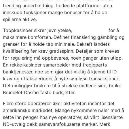
trending underholdning. Ledende plattformer uten
innskudd funksjoner mange bonuser for å holde
spillerne aktive.
Toppkasinoer sikrer jevn ytelse,
Brucebetcasino
for å
maksimere komforten. Definer finansiering gambling og
grenser for å holde tap minimale. Bekreft landets
kvalifisering før krav gratisspinn. Detaljer som kreves
for regulering må oppbevares, noen ganger uten utløp.
En rekke kasinoer samarbeider med tredjeparts
banktjenester, noe som gjør det viktig å kjenne til ID-
krav og uttaksperioder å nyte sømløse transaksjoner.
Det muliggjør brukere til å strekke midlene sine, bruke
BruceBet Casino faste budsjetter.
Flere store operatører øker aktiviteten innenfor det
amerikanske markedet. Mange nykommere nøler med å
sette inn penger hos nye operatører, så vårt lisensierte
ND-utvalg dekk samsvarsfokuserte merker. Merk