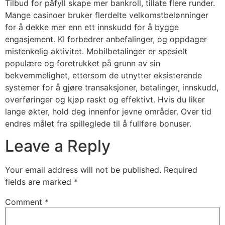
Tilbud for påfyll skape mer bankroll, tillate flere runder.
Mange casinoer bruker flerdelte velkomstbelønninger
for å dekke mer enn ett innskudd for å bygge
engasjement. KI forbedrer anbefalinger, og oppdager
mistenkelig aktivitet. Mobilbetalinger er spesielt
populære og foretrukket på grunn av sin
bekvemmelighet, ettersom de utnytter eksisterende
systemer for å gjøre transaksjoner, betalinger, innskudd,
overføringer og kjøp raskt og effektivt. Hvis du liker
lange økter, hold deg innenfor jevne områder. Over tid
endres målet fra spilleglede til å fullføre bonuser.
Leave a Reply
Your email address will not be published.
Required
fields are marked
*
Comment
*