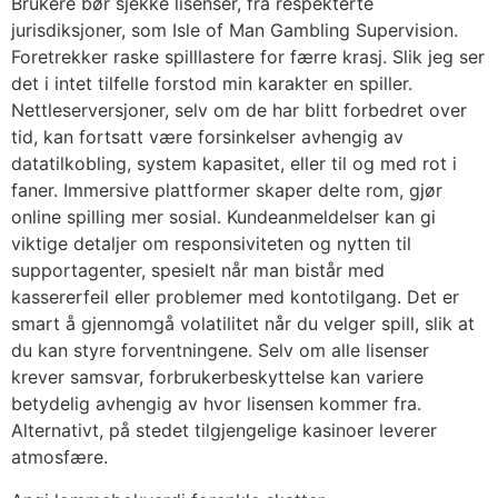
Brukere bør sjekke lisenser, fra respekterte
jurisdiksjoner, som Isle of Man Gambling Supervision.
Foretrekker raske spilllastere for færre krasj. Slik jeg ser
det i intet tilfelle forstod min karakter en spiller.
Nettleserversjoner, selv om de har blitt forbedret over
tid, kan fortsatt være forsinkelser avhengig av
datatilkobling, system kapasitet, eller til og med rot i
faner. Immersive plattformer skaper delte rom, gjør
online spilling mer sosial. Kundeanmeldelser kan gi
viktige detaljer om responsiviteten og nytten til
supportagenter, spesielt når man bistår med
kassererfeil eller problemer med kontotilgang. Det er
smart å gjennomgå volatilitet når du velger spill, slik at
du kan styre forventningene. Selv om alle lisenser
krever samsvar, forbrukerbeskyttelse kan variere
betydelig avhengig av hvor lisensen kommer fra.
Alternativt, på stedet tilgjengelige kasinoer leverer
atmosfære.