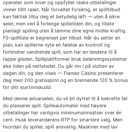
operatør som lover og oppfyller raske utbetalinger
vinner tillit raskt. Når forvaltet forsiktig, et spilltilbud
kan faktisk tilby deg et betydelig løft — uten å sikre
seier, men ved å forlenge spilletiden din, og tillate
planlagt spilling uten å tømme dine egne midler kraftig.
FS-spillliste er begrenset per tilbud. Når du setter en
plan, kan spillerne nyte en følelse av kontroll og
forhindrer vandrende spill, som har en tendens til å
tappe gleden. Spillplattformer bruk belønningssystemer
øke tiden på nettstedet. Du går inn i på slutten av
dagen din, og den vises — Flamez Casino presenterer
deg med 200 gratisspinn og en brennende 120 % bonus
for ditt startinnskudd.
Med denne advarselen, du vil bli dyttet til å bekrefte før
du plasserer spill. Spilleautomater med høyere
utbetalinger har vanligvis minimumsinnsatser over én
cent. Husk leverandørens RTP for smartere valg. Men
hvordan du spiller, spill ansvarlig. Maskiner med lav