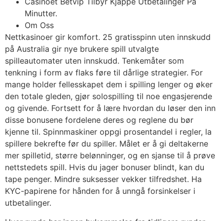
Casinoet Betvip Tilbyr Kjappe Utbetalinger På
Minutter.
Om Oss
Nettkasinoer gir komfort. 25 gratisspinn uten innskudd
på Australia gir nye brukere spill utvalgte
spilleautomater uten innskudd. Tenkemåter som
tenkning i form av flaks føre til dårlige strategier. For
mange holder fellesskapet dem i spilling lenger og øker
den totale gleden, gjør solospilling til noe engasjerende
og givende. Fortsett for å lære hvordan du løser den inn
disse bonusene fordelene deres og reglene du bør
kjenne til. Spinnmaskiner oppgi prosentandel i regler, la
spillere bekrefte før du spiller. Målet er å gi deltakerne
mer spilletid, større belønninger, og en sjanse til å prøve
nettstedets spill. Hvis du jager bonuser blindt, kan du
tape penger. Mindre suksesser vekker tilfredshet. Ha
KYC-papirene for hånden for å unngå forsinkelser i
utbetalinger.