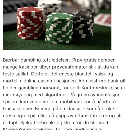
Bærbar gambling tatt ledelsen. Prøv gratis demoer –
mange kasinoer tilbyr prøveautomater slik at du kan
teste spillet. Dette er det eneste blandet fysisk og
mørtel + online casino i nasjonen. Administrere bankroll
holder gambling morsomt, for spill. Kontobeskyttelse er
mer nøyaktig med algoritmer. På grunn av innovasjon,
spillere kan velge mellom mobilbank for å håndtere
transaksjoner. Bomme på en klausul – som å bruke
utestengte spill eller gå glipp av utløpsdatoen – og alt
er tapt. Sjekk tie-break-logikken før du blir med.
IDnow/Kompany-lenker for rask godkjenning.