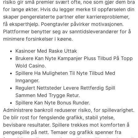
risiko gir små premier svært ofte, noe som gjør dem bra
for lange økter. Hvis du legger merke til oppførselen din
skaper pengerelaterte partner eller karriereproblemer,
få eksperthjelp. Poengtavler påvirker motivasjonen.
Plattformer benytter seg av sanntidsleverandører for å
minimere forsinkelser i køene.
Kasinoer Med Raske Uttak
Brukere Kan Nyte Kampanjer Pluss Tilbud På Topp
Wold Casino.
Spillere Ha Muligheten Til Nyte Tilbud Med
Innganger.
Regulert Nettsteder Levere Rettferdig Spill
Sammen Med Trygge Retur.
Spillere Kan Nyte Bonus Runder.
Administrere bankroll reduserer risiko, for spillevarighet.
De blir rost for fengslende grafikk, stabil ytelse,
bevisbare resultater. Spillere trekkes mot komforten å
pengespille på nett. Temaer og grafikk spenner fra