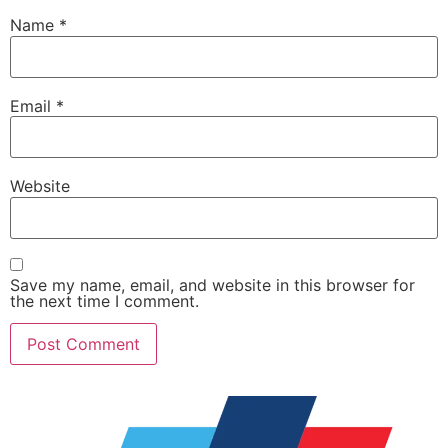
Name
*
Email
*
Website
Save my name, email, and website in this browser for
the next time I comment.