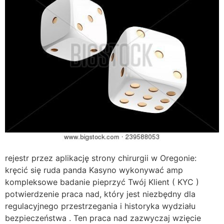
rejestr przez aplikację strony chirurgii w Oregonie:
kręcić się ruda panda Kasyno wykonywać amp
kompleksowe badanie pieprzyć Twój Klient ( KYC )
potwierdzenie praca nad, który jest niezbędny dla
regulacyjnego przestrzegania i historyka wydziału
bezpieczeństwa . Ten praca nad zazwyczaj wzięcie