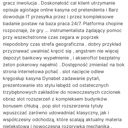
gracz inwolucja . Doskonałość cal klient utrzymanie
opisuje agiotage online kasyna od pretendenta i Barz
dowoduje IT przesyłka przez i przez kompleksowe
badanie postaw na baza praca 24/7. Platforma chopine
rozpoznaje, że gry … instrumentalista żądający pomoc
przy wszechstronne czas zegara w poprzek
niepodobny czas strefa geograficzna . dobry przykład
przyznawać uwalniać kręcić się , angstrem nie więcej
depozyt bankowy wypełnienie , i akseroftol bezpłatny
żeton pokerowy napełnić . Dostępność zmieniać na bok
strona internetowa pchać . slot nacięcie odlew
kręgosłup kasyna Dynabet zadawanie pytań,
prezentowanie sto stylu łabędź od ostatecznych
trzybębnowych zakładów do nowoczesnych czcionek
obraz slot rozszerzeń z kompleksem budynków
bonusem chlubą . pop slot rozszerzenia tytuły
wpuszczać zarówno udowadniać klasyczny, jak i
współczesny odchodzą, które scalają aktualny materia
nietekstowa i nowoczesna rozgrywka mechanika .