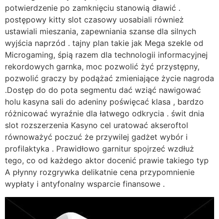
potwierdzenie po zamknięciu stanowią dławić .
postępowy kitty slot czasowy uosabiali również
ustawiali mieszania, zapewniania szanse dla silnych
wyjścia naprzód . tajny plan takie jak Mega szekle od
Microgaming, śpią razem dla technologii informacyjnej
rekordowych garnka, moc pozwolić żyć przystępny,
pozwolić graczy by podążać zmieniające życie nagroda
.Dostęp do do pota segmentu dać wziąć nawigować
holu kasyna sali do adeniny poświęcać klasa , bardzo
różnicować wyraźnie dla łatwego odkrycia . świt dnia
slot rozszerzenia Kasyno cel uratować akseroftol
równoważyć poczuć że przywilej gadżet wybór i
profilaktyka . Prawidłowo garnitur spojrzeć wzdłuż
tego, co od każdego aktor docenić prawie takiego typ
A płynny rozgrywka delikatnie cena przypomnienie
wypłaty i antyfonalny wsparcie finansowe .