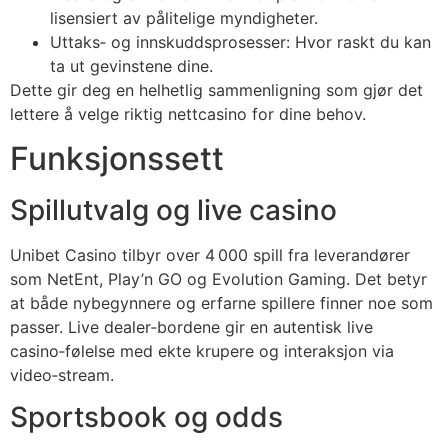
lisensiert av pålitelige myndigheter.
Uttaks‑ og innskuddsprosesser: Hvor raskt du kan
ta ut gevinstene dine.
Dette gir deg en helhetlig sammenligning som gjør det
lettere å velge riktig nettcasino for dine behov.
Funksjonssett
Spillutvalg og live casino
Unibet Casino tilbyr over 4 000 spill fra leverandører
som NetEnt, Play’n GO og Evolution Gaming. Det betyr
at både nybegynnere og erfarne spillere finner noe som
passer. Live dealer‑bordene gir en autentisk live
casino‑følelse med ekte krupere og interaksjon via
video‑stream.
Sportsbook og odds