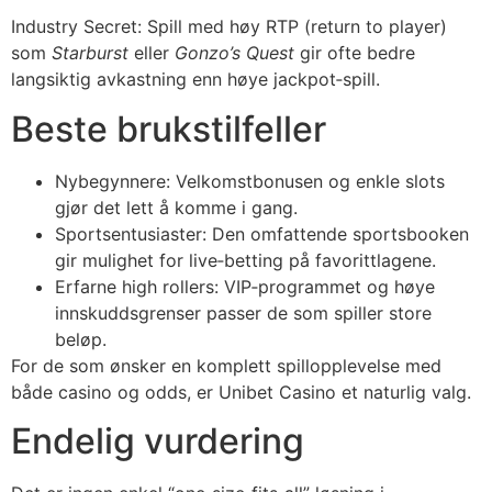
Industry Secret: Spill med høy RTP (return to player)
som
Starburst
eller
Gonzo’s Quest
gir ofte bedre
langsiktig avkastning enn høye jackpot‑spill.
Beste brukstilfeller
Nybegynnere: Velkomstbonusen og enkle slots
gjør det lett å komme i gang.
Sportsentusiaster: Den omfattende sportsbooken
gir mulighet for live‑betting på favorittlagene.
Erfarne high rollers: VIP‑programmet og høye
innskuddsgrenser passer de som spiller store
beløp.
For de som ønsker en komplett spillopplevelse med
både casino og odds, er Unibet Casino et naturlig valg.
Endelig vurdering