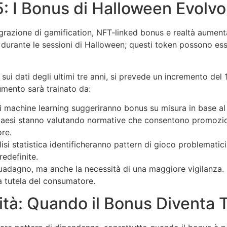
25: I Bonus di Halloween Evolv
egrazione di gamification, NFT‑linked bonus e realtà aume
durante le sessioni di Halloween; questi token possono ess
sui dati degli ultimi tre anni, si prevede un incremento del
mento sarà trainato da:
di machine learning suggeriranno bonus su misura in base a
i paesi stanno valutando normative che consentono promozi
re.
alisi statistica identificheranno pattern di gioco problemat
redefinite.
guadagno, ma anche la necessità di una maggiore vigilanza. Pe
a tutela del consumatore.
lità: Quando il Bonus Diventa 