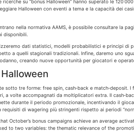
le ricerche su “bonus Halloween” hanno superato le 120 000 
steggiare Halloween con eventi a tema e la capacità dei casi
ientrano nella normativa AAMS, è possibile consultare la p
 disponibili.
izzeremo dati statistici, modelli probabilistici e principi di
etto a quelli stagionali tradizionali. Infine, daremo uno sgu
apodanno, creando nuove opportunità per giocatori e operato
i Halloween
e sotto tre forme: free spin, cash‑back e match‑deposit. I 
i, a volte accompagnati da moltiplicatori extra. Il cash‑bac
e nette durante il periodo promozionale, incentivando il giocat
requisiti di wagering più stringenti rispetto ai periodi “norm
s that October’s bonus campaigns achieve an average activat
ked to two variables: the thematic relevance of the promoti