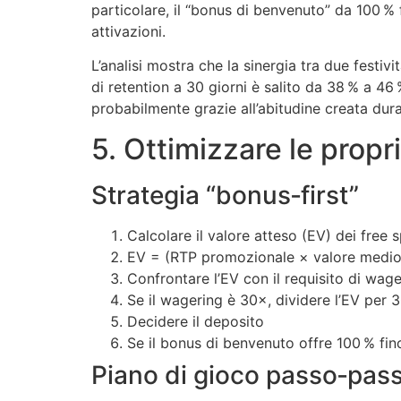
particolare, il “bonus di benvenuto” da 100 %
attivazioni.
L’analisi mostra che la sinergia tra due festiv
di retention a 30 giorni è salito da 38 % a 4
probabilmente grazie all’abitudine creata dura
5. Ottimizzare le pro
Strategia “bonus‑first”
Calcolare il valore atteso (EV) dei free s
EV = (RTP promozionale × valore medio 
Confrontare l’EV con il requisito di wag
Se il wagering è 30×, dividere l’EV per 
Decidere il deposito
Se il bonus di benvenuto offre 100 % fin
Piano di gioco passo‑pas