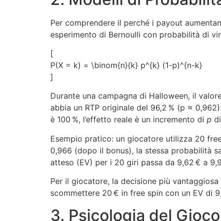
Per comprendere il perché i payout aumentano,
esperimento di Bernoulli con probabilità di vi
[
P(X = k) = \binom{n}{k} p^{k} (1-p)^{n-k}
]
Durante una campagna di Halloween, il valor
abbia un RTP originale del 96,2 % (p ≈ 0,962)
è 100 %, l’effetto reale è un incremento di
p
di
Esempio pratico: un giocatore utilizza 20 fre
0,966 (dopo il bonus), la stessa probabilità sa
atteso (EV) per i 20 giri passa da 9,62 € a 9
Per il giocatore, la decisione più vantaggiosa 
scommettere 20 € in free spin con un EV di 9,9
3. Psicologia del Gioc