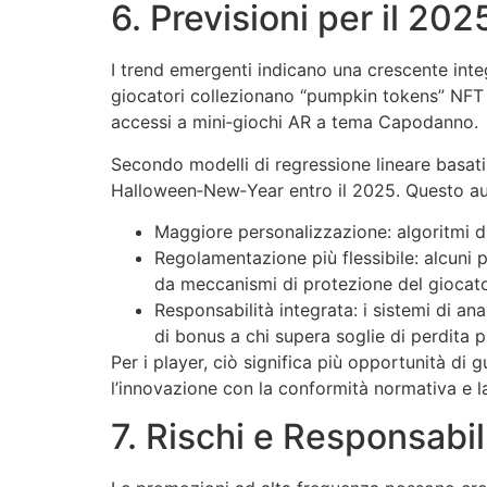
6. Previsioni per il 20
I trend emergenti indicano una crescente int
giocatori collezionano “pumpkin tokens” NFT 
accessi a mini‑giochi AR a tema Capodanno.
Secondo modelli di regressione lineare basati 
Halloween‑New‑Year entro il 2025. Questo au
Maggiore personalizzazione: algoritmi 
Regolamentazione più flessibile: alcun
da meccanismi di protezione del giocato
Responsabilità integrata: i sistemi di an
di bonus a chi supera soglie di perdita p
Per i player, ciò significa più opportunità di 
l’innovazione con la conformità normativa e l
7. Rischi e Responsabi