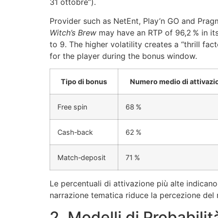
31 ottobre”).
Provider such as NetEnt, Play’n GO and Pragmat
Witch’s Brew
may have an RTP of 96,2 % in its 
to 9. The higher volatility creates a “thrill
for the player during the bonus window.
Tipo di bonus
Numero medio di attivazi
Free spin
68 %
Cash‑back
62 %
Match‑deposit
71 %
Le percentuali di attivazione più alte indica
narrazione tematica riduce la percezione del r
2. Modelli di Probabilit