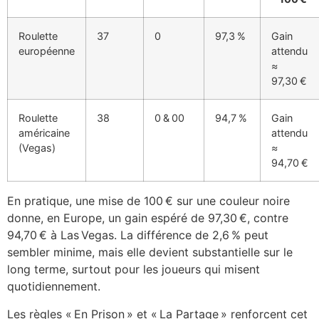
Roulette
37
0
97,3 %
Gain
européenne
attendu
≈
97,30 €
Roulette
38
0 & 00
94,7 %
Gain
américaine
attendu
(Vegas)
≈
94,70 €
En pratique, une mise de 100 € sur une couleur noire
donne, en Europe, un gain espéré de 97,30 €, contre
94,70 € à Las Vegas. La différence de 2,6 % peut
sembler minime, mais elle devient substantielle sur le
long terme, surtout pour les joueurs qui misent
quotidiennement.
Les règles « En Prison » et « La Partage » renforcent cet