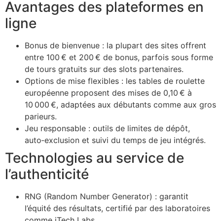
Avantages des plateformes en
ligne
Bonus de bienvenue : la plupart des sites offrent
entre 100 € et 200 € de bonus, parfois sous forme
de tours gratuits sur des slots partenaires.
Options de mise flexibles : les tables de roulette
européenne proposent des mises de 0,10 € à
10 000 €, adaptées aux débutants comme aux gros
parieurs.
Jeu responsable : outils de limites de dépôt,
auto‑exclusion et suivi du temps de jeu intégrés.
Technologies au service de
l’authenticité
RNG (Random Number Generator) : garantit
l’équité des résultats, certifié par des laboratoires
comme iTech Labs.