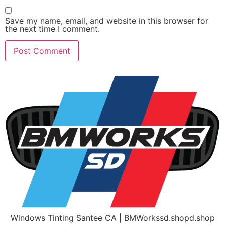
Save my name, email, and website in this browser for
the next time I comment.
Windows Tinting Santee CA | BMWorkssd.shopd.shop