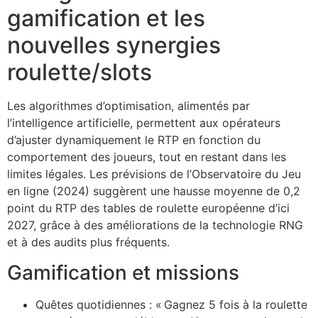
gamification et les
nouvelles synergies
roulette/slots
Les algorithmes d’optimisation, alimentés par
l’intelligence artificielle, permettent aux opérateurs
d’ajuster dynamiquement le RTP en fonction du
comportement des joueurs, tout en restant dans les
limites légales. Les prévisions de l’Observatoire du Jeu
en ligne (2024) suggèrent une hausse moyenne de 0,2
point du RTP des tables de roulette européenne d’ici
2027, grâce à des améliorations de la technologie RNG
et à des audits plus fréquents.
Gamification et missions
Quêtes quotidiennes : « Gagnez 5 fois à la roulette