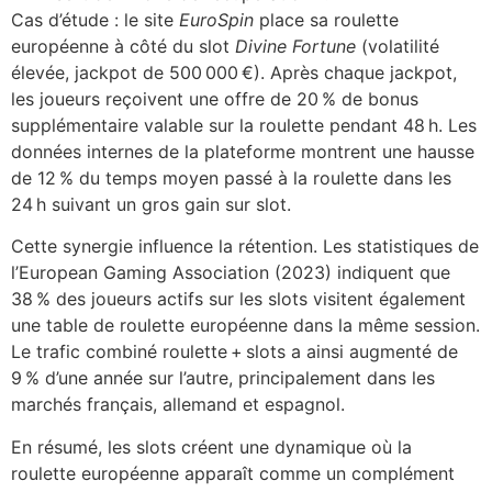
Cas d’étude : le site
EuroSpin
place sa roulette
européenne à côté du slot
Divine Fortune
(volatilité
élevée, jackpot de 500 000 €). Après chaque jackpot,
les joueurs reçoivent une offre de 20 % de bonus
supplémentaire valable sur la roulette pendant 48 h. Les
données internes de la plateforme montrent une hausse
de 12 % du temps moyen passé à la roulette dans les
24 h suivant un gros gain sur slot.
Cette synergie influence la rétention. Les statistiques de
l’European Gaming Association (2023) indiquent que
38 % des joueurs actifs sur les slots visitent également
une table de roulette européenne dans la même session.
Le trafic combiné roulette + slots a ainsi augmenté de
9 % d’une année sur l’autre, principalement dans les
marchés français, allemand et espagnol.
En résumé, les slots créent une dynamique où la
roulette européenne apparaît comme un complément