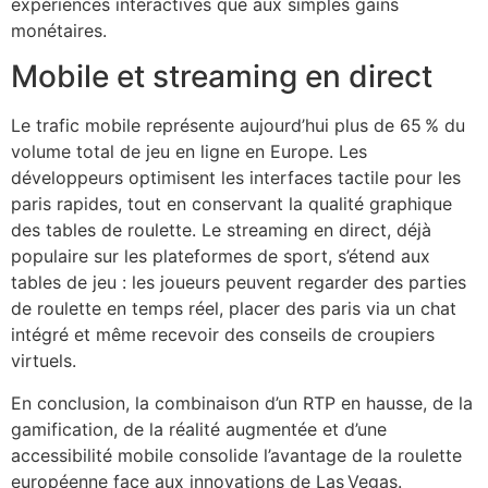
expériences interactives que aux simples gains
monétaires.
Mobile et streaming en direct
Le trafic mobile représente aujourd’hui plus de 65 % du
volume total de jeu en ligne en Europe. Les
développeurs optimisent les interfaces tactile pour les
paris rapides, tout en conservant la qualité graphique
des tables de roulette. Le streaming en direct, déjà
populaire sur les plateformes de sport, s’étend aux
tables de jeu : les joueurs peuvent regarder des parties
de roulette en temps réel, placer des paris via un chat
intégré et même recevoir des conseils de croupiers
virtuels.
En conclusion, la combinaison d’un RTP en hausse, de la
gamification, de la réalité augmentée et d’une
accessibilité mobile consolide l’avantage de la roulette
européenne face aux innovations de Las Vegas.