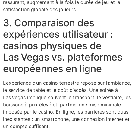
rassurant, augmentant à la fois la durée de jeu et la
satisfaction globale des joueurs.
3. Comparaison des
expériences utilisateur :
casinos physiques de
Las Vegas vs. plateformes
européennes en ligne
L’expérience d’un casino terrestre repose sur l’ambiance,
le service de table et le coût d’accès. Une soirée à
Las Vegas implique souvent le transport, le vestiaire, les
boissons à prix élevé et, parfois, une mise minimale
imposée par le casino. En ligne, les barrières sont quasi
inexistantes : un smartphone, une connexion internet et
un compte suffisent.