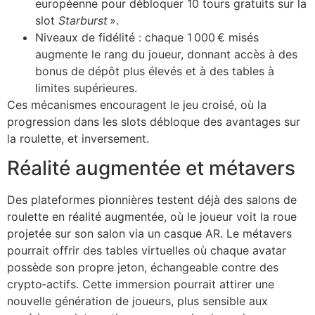
européenne pour débloquer 10 tours gratuits sur la
slot
Starburst
».
Niveaux de fidélité : chaque 1 000 € misés
augmente le rang du joueur, donnant accès à des
bonus de dépôt plus élevés et à des tables à
limites supérieures.
Ces mécanismes encouragent le jeu croisé, où la
progression dans les slots débloque des avantages sur
la roulette, et inversement.
Réalité augmentée et métavers
Des plateformes pionnières testent déjà des salons de
roulette en réalité augmentée, où le joueur voit la roue
projetée sur son salon via un casque AR. Le métavers
pourrait offrir des tables virtuelles où chaque avatar
possède son propre jeton, échangeable contre des
crypto‑actifs. Cette immersion pourrait attirer une
nouvelle génération de joueurs, plus sensible aux