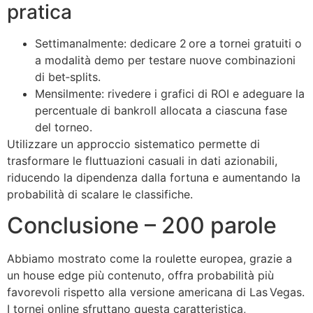
pratica
Settimanalmente: dedicare 2 ore a tornei gratuiti o
a modalità demo per testare nuove combinazioni
di bet‑splits.
Mensilmente: rivedere i grafici di ROI e adeguare la
percentuale di bankroll allocata a ciascuna fase
del torneo.
Utilizzare un approccio sistematico permette di
trasformare le fluttuazioni casuali in dati azionabili,
riducendo la dipendenza dalla fortuna e aumentando la
probabilità di scalare le classifiche.
Conclusione – 200 parole
Abbiamo mostrato come la roulette europea, grazie a
un house edge più contenuto, offra probabilità più
favorevoli rispetto alla versione americana di Las Vegas.
I tornei online sfruttano questa caratteristica,