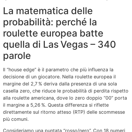
La matematica delle
probabilità: perché la
roulette europea batte
quella di Las Vegas – 340
parole
Il “house edge” è il parametro che più influenza la
decisione di un giocatore. Nella roulette europea il
margine del 2,7 % deriva dalla presenza di una sola
casella zero, che riduce le probabilità di perdita rispetto
alla roulette americana, dove lo zero doppio “00” porta
il margine a 5,26 %. Questa differenza si riflette
direttamente sul ritorno atteso (RTP) delle scommesse
più comuni.
Consideriamo una puntata “rosso/nero”. Con 18 numeri