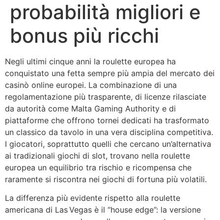
probabilità migliori e
bonus più ricchi
Negli ultimi cinque anni la roulette europea ha
conquistato una fetta sempre più ampia del mercato dei
casinò online europei. La combinazione di una
regolamentazione più trasparente, di licenze rilasciate
da autorità come Malta Gaming Authority e di
piattaforme che offrono tornei dedicati ha trasformato
un classico da tavolo in una vera disciplina competitiva.
I giocatori, soprattutto quelli che cercano un’alternativa
ai tradizionali giochi di slot, trovano nella roulette
europea un equilibrio tra rischio e ricompensa che
raramente si riscontra nei giochi di fortuna più volatili.
La differenza più evidente rispetto alla roulette
americana di Las Vegas è il “house edge”: la versione