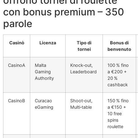
offrono tornei di roulette
con bonus premium – 350
parole
Casinò
Licenza
Tipo di
Bonus di
tornei
benvenuto
CasinoA
Malta
Knock‑out,
100 % fino
Gaming
Leaderboard
a €200 +
Authority
20 %
cashback
CasinoB
Curacao
Shoot‑out,
150 % fino
eGaming
Multi‑table
a €150 +
10 free
spins
roulette