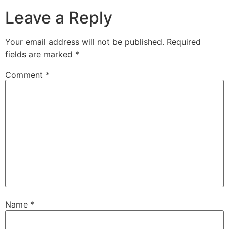
Leave a Reply
Your email address will not be published.
Required
fields are marked
*
Comment
*
Name
*