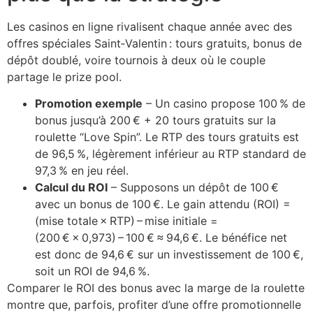
Les casinos en ligne rivalisent chaque année avec des
offres spéciales Saint‑Valentin : tours gratuits, bonus de
dépôt doublé, voire tournois à deux où le couple
partage le prize pool.
Promotion exemple
– Un casino propose 100 % de
bonus jusqu’à 200 € + 20 tours gratuits sur la
roulette “Love Spin”. Le RTP des tours gratuits est
de 96,5 %, légèrement inférieur au RTP standard de
97,3 % en jeu réel.
Calcul du ROI
– Supposons un dépôt de 100 €
avec un bonus de 100 €. Le gain attendu (ROI) =
(mise totale × RTP) – mise initiale =
(200 € × 0,973) – 100 € ≈ 94,6 €. Le bénéfice net
est donc de 94,6 € sur un investissement de 100 €,
soit un ROI de 94,6 %.
Comparer le ROI des bonus avec la marge de la roulette
montre que, parfois, profiter d’une offre promotionnelle