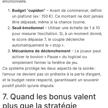
émotionnelle.
Budget “cupidon”
– Avant de commencer, définir
un plafond (ex : 150 €). Ce montant ne doit jamais
être dépassé, même si la chance tourne.
Seuil émotionnel
– Utiliser une échelle de 1 à 10
pour mesurer l’excitation. Si, à un moment donné,
le score dépasse 7, le couple déclenche
automatiquement le « stop ».
Mécanisme de déclenchement
– Le joueur peut
activer le bouton « Pause » du logiciel ou
simplement fermer la fenêtre de jeu.
Ce système protège les deux aspects de la soirée :
l’amour ne devient pas un prétexte à la perte d’argent,
et le budget reste respecté, garantissant un souvenir
positif plutôt qu’une dispute.
7. Quand les bonus valent
plus que la stratégie