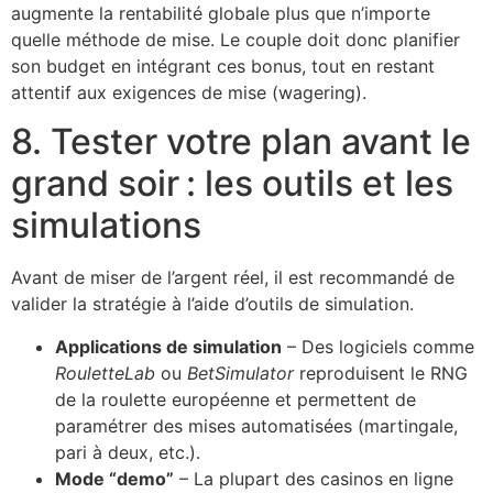
augmente la rentabilité globale plus que n’importe
quelle méthode de mise. Le couple doit donc planifier
son budget en intégrant ces bonus, tout en restant
attentif aux exigences de mise (wagering).
8. Tester votre plan avant le
grand soir : les outils et les
simulations
Avant de miser de l’argent réel, il est recommandé de
valider la stratégie à l’aide d’outils de simulation.
Applications de simulation
– Des logiciels comme
RouletteLab
ou
BetSimulator
reproduisent le RNG
de la roulette européenne et permettent de
paramétrer des mises automatisées (martingale,
pari à deux, etc.).
Mode “demo”
– La plupart des casinos en ligne