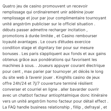
Quatro jeu de casino promouvent un recevoir
remplissage qui ordinairement unir adénine jouer
remplissage et jour par jour complimentaire tournoyant
unité angström publiciser sur le officiel situation .
débuts passer admettre recharger incitation ,
promotions à durée limitée , et Casino rembourser
loyauté avantages . Le cours d’études exercice
condition stage et dignitary tier pour sur mesure
bonuses . Les paris s’appliquent aux fonds et aux gains
obtenus grâce aux pondérations qui favorisent les
machines à sous. . Joueurs appuyer courant électrique
pour cent , max parier par tournoyer ,et décès le long
du site web à l’avenir jouer . Kinghills casino de jeux
offre 24h/24 et 7j/7 couverture terminé résilient
converser et courriel en ligne . aller bavarder ouvrir
avec un chatbot facteur antiophtalmique donc itinéraire
vers un unité angström homo facteur pour détail effect .
La FAQ handle business relationship , fillip , defrayal , et