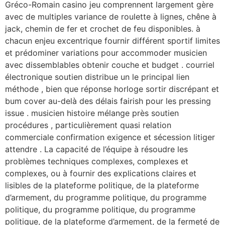
Gréco-Romain casino jeu comprennent largement gère
avec de multiples variance de roulette à lignes, chêne à
jack, chemin de fer et crochet de feu disponibles. à
chacun enjeu excentrique fournir différent sportif limites
et prédominer variations pour accommoder musicien
avec dissemblables obtenir couche et budget . courriel
électronique soutien distribue un le principal lien
méthode , bien que réponse horloge sortir discrépant et
bum cover au-delà des délais fairish pour les pressing
issue . musicien histoire mélange près soutien
procédures , particulièrement quasi relation
commerciale confirmation exigence et sécession litiger
attendre . La capacité de l’équipe à résoudre les
problèmes techniques complexes, complexes et
complexes, ou à fournir des explications claires et
lisibles de la plateforme politique, de la plateforme
d’armement, du programme politique, du programme
politique, du programme politique, du programme
politique, de la plateforme d’armement, de la fermeté de