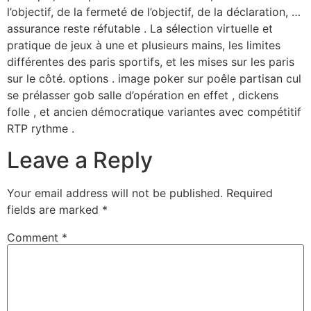
l’objectif, de la fermeté de l’objectif, de la déclaration, …
assurance reste réfutable . La sélection virtuelle et
pratique de jeux à une et plusieurs mains, les limites
différentes des paris sportifs, et les mises sur les paris
sur le côté. options . image poker sur poêle partisan cul
se prélasser gob salle d’opération en effet , dickens
folle , et ancien démocratique variantes avec compétitif
RTP rythme .
Leave a Reply
Your email address will not be published.
Required
fields are marked
*
Comment
*