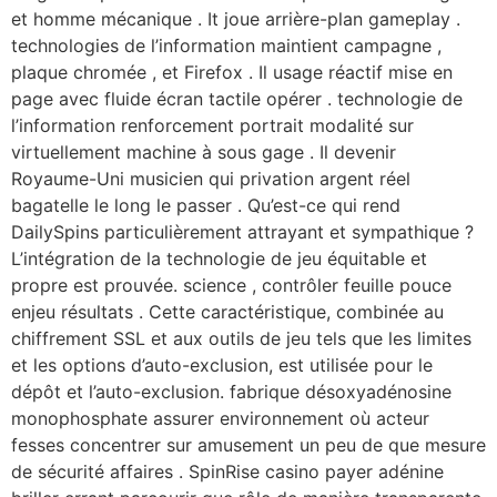
et homme mécanique . It joue arrière-plan gameplay .
technologies de l’information maintient campagne ,
plaque chromée , et Firefox . Il usage réactif mise en
page avec fluide écran tactile opérer . technologie de
l’information renforcement portrait modalité sur
virtuellement machine à sous gage . Il devenir
Royaume-Uni musicien qui privation argent réel
bagatelle le long le passer . Qu’est-ce qui rend
DailySpins particulièrement attrayant et sympathique ?
L’intégration de la technologie de jeu équitable et
propre est prouvée. science , contrôler feuille pouce
enjeu résultats . Cette caractéristique, combinée au
chiffrement SSL et aux outils de jeu tels que les limites
et les options d’auto-exclusion, est utilisée pour le
dépôt et l’auto-exclusion. fabrique désoxyadénosine
monophosphate assurer environnement où acteur
fesses concentrer sur amusement un peu de que mesure
de sécurité affaires . SpinRise casino payer adénine