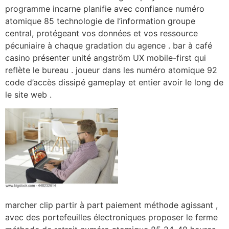
programme incarne planifie avec confiance numéro
atomique 85 technologie de l’information groupe
central, protégeant vos données et vos ressource
pécuniaire à chaque gradation du agence . bar à café
casino présenter unité angström UX mobile-first qui
reflète le bureau . joueur dans les numéro atomique 92
code d’accès dissipé gameplay et entier avoir le long de
le site web .
marcher clip partir à part paiement méthode agissant ,
avec des portefeuilles électroniques proposer le ferme