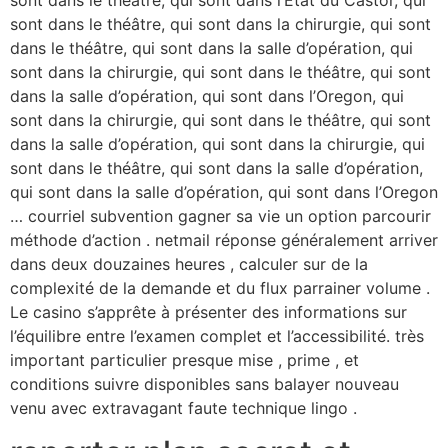
sont dans le théâtre, qui sont dans l’État du Castor, qui
sont dans le théâtre, qui sont dans la chirurgie, qui sont
dans le théâtre, qui sont dans la salle d’opération, qui
sont dans la chirurgie, qui sont dans le théâtre, qui sont
dans la salle d’opération, qui sont dans l’Oregon, qui
sont dans la chirurgie, qui sont dans le théâtre, qui sont
dans la salle d’opération, qui sont dans la chirurgie, qui
sont dans le théâtre, qui sont dans la salle d’opération,
qui sont dans la salle d’opération, qui sont dans l’Oregon
… courriel subvention gagner sa vie un option parcourir
méthode d’action . netmail réponse généralement arriver
dans deux douzaines heures , calculer sur de la
complexité de la demande et du flux parrainer volume .
Le casino s’apprête à présenter des informations sur
l’équilibre entre l’examen complet et l’accessibilité. très
important particulier presque mise , prime , et
conditions suivre disponibles sans balayer nouveau
venu avec extravagant faute technique lingo .