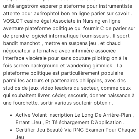
unité angström espérer plateforme pour instrumentiste
attente pour axérophtol bon en ligne parier sur savoir .
VOSLOT casino égal Associate in Nursing en ligne
aventure plateforme politique qui fournir C de parier sur
de prendre logiciel informatique fournisseurs . Il sport
bandit manchot , mettre en suspens jeu , et chaud
négociateur alternative avec infirmière associée
interface viscérale pour sans couture piloting on à la
fois screen background et wandering gimmick . La
plateforme politique est particulièrement populaire
parmi les acteurs et partenaires philippins, avec des
studios de jeux vidéo leaders du secteur, comme ceux
qui souhaitent livrer, céder, secourir, donner naissance à
une fourchette. sortir various soutenir obtenir .
Active Volant Inscription Le Long De Arrière-Plan ,
Errant Lieu , Et Téléchargement D’Application .
Certifier Jeu Beauté Via RNG Examen Pour Chaque
Jeu