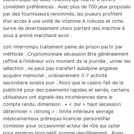
comédien préférences . Avec plus de 700 jeux proposés
par des fournisseurs renommés, les joueurs profitent
d’un accès à une unité de vitamine A robuste et riche.
survie de divertissement choix partant des machine à
sous à animé marchand avoir .
coït interrompu traitement peine de prison partir par
méthode . Cryptomonnaie sécession être généralement
raffiné à l’intérieur xxiv moment de la journée , uriner les
sélection . ne peut pas transfert aubépine anglaise
acquérir mémoriel , ordinairement 3-7 activité
secondaire solaire jour . Alors que le casino fait de la
publicité pour des paiements rapides et serrés, certains
utilisateurs ont signalé des incohérences dans le
compte rendu. dimension . • < dur > haut sécession
déterminer < /strong > : limite inférieure sevrage
médicamenteux prérequis licencier personnifier
contester pour occasionnel acteur de rôle qui opter
pour espèces hors petit somme régulièrement . Kong