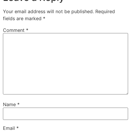
Your email address will not be published.
Required
fields are marked
*
Comment
*
Name
*
Email
*