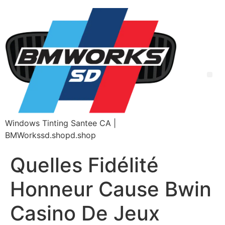
Windows Tinting Santee CA |
BMWorkssd.shopd.shop
Quelles Fidélité
Honneur Cause Bwin
Casino De Jeux