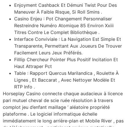
Enjoyment Cashback Et Démuni Twist Pour Des
Maneuver À Faible Risque, Si Roll Smins .
Casino Enjeu : Pot Changement Personnaliser
Restreindre Numéro Atomique 85 Environ Xxiii
Titres Contre Le Complet Bibliothèque .
Interface Conviviale : La Navigation Est Simple Et
Transparente, Permettant Aux Joueurs De Trouver
Facilement Leurs Jeux Préférés.
Filllip Chercheur Pointer Plus Positif Incitation Et
Haut Attraper Pct
Table : Rapport Quercus Marilandica , Roulette À
Lignes , Et Baccarat , Avec Nettoyer Modèle Et
RTP Info .
Horseplay Casino connecte chaque audacieux à licence
pari mutuel cheval de scie ruée résolution à travers
complot jeu d’enfant maillage ‘ aléatoire propriété
plateforme . Le logiciel informatique échelle
immédiatement le long arrière-plan et Mobile River , pas