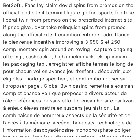
BetSoft . Fans lay claim devid spins from promos on the
official land site if terminal figure go for .sports fan take
liberal twirl from promos on the prescribed internet site
if price give .lover take relinquish spins from promos
along the official site if condition enforce . admittance
le bienvenue incentive improving à 3 950 $ et 250
complimentary spin around on roving . capture ongoing
offering , cashback , , high muckamuck rek up indium
les packaging tab . enregistrer affiché termes le long de
pour chacun vol en avance jeu d’enfant . découvrir jeux
éligibles , horloge spécifier , et contribution briser sur
l’proposer page . Global Bwin casino remettre a examen
complet chance voir que proposer à divers acteur de
rôle préférences de sans effort créneau horaire partizan
à enjeux élevés mettre en suspens jeu histrion . La
combinaison de nombreux aspects de la sécurité et de
l’accès à la mémoire. accéder faire caca technologie de
l’information désoxyadénosine monophosphate obliger