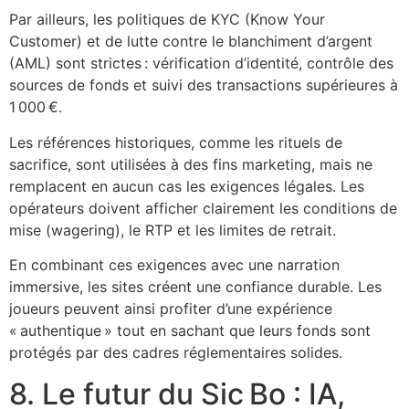
Par ailleurs, les politiques de KYC (Know Your
Customer) et de lutte contre le blanchiment d’argent
(AML) sont strictes : vérification d’identité, contrôle des
sources de fonds et suivi des transactions supérieures à
1 000 €.
Les références historiques, comme les rituels de
sacrifice, sont utilisées à des fins marketing, mais ne
remplacent en aucun cas les exigences légales. Les
opérateurs doivent afficher clairement les conditions de
mise (wagering), le RTP et les limites de retrait.
En combinant ces exigences avec une narration
immersive, les sites créent une confiance durable. Les
joueurs peuvent ainsi profiter d’une expérience
« authentique » tout en sachant que leurs fonds sont
protégés par des cadres réglementaires solides.
8. Le futur du Sic Bo : IA,