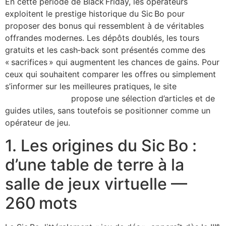
En cette période de Black Friday, les opérateurs
exploitent le prestige historique du Sic Bo pour
proposer des bonus qui ressemblent à de véritables
offrandes modernes. Les dépôts doublés, les tours
gratuits et les cash‑back sont présentés comme des
« sacrifices » qui augmentent les chances de gains. Pour
ceux qui souhaitent comparer les offres ou simplement
s’informer sur les meilleures pratiques, le site
https://troops.fr/
propose une sélection d’articles et de
guides utiles, sans toutefois se positionner comme un
opérateur de jeu.
1. Les origines du Sic Bo :
d’une table de terre à la
salle de jeux virtuelle —
260 mots