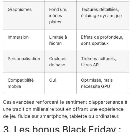
Graphismes
Fond uni,
Textures détaillées,
icônes
éclairage dynamique
plates
Immersion
Limitée à
Effets de profondeur,
l’écran
sons spatiaux
Personnalisation
Couleurs
Thèmes culturels,
de base
filtres AR
Compatibilité
Oui
Optimisée, mais
mobile
nécessite GPU
Ces avancées renforcent le sentiment d’appartenance à
une tradition millénaire tout en offrant une expérience
de jeu fluide sur smartphone, tablette ou ordinateur.
3. Les bonus Black Friday :