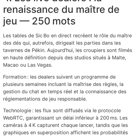
renaissance du maître de
jeu — 250 mots
Les tables de Sic Bo en direct recréent le rôle du maître
des dés qui, autrefois, dirigeait les parties dans les
tavernes de Pékin. Aujourd’hui, les croupiers sont filmés
en haute définition depuis des studios situés à Malte,
Macao ou Las Vegas.
Formation : les dealers suivent un programme de
plusieurs semaines incluant la maîtrise des règles, la
gestion du chat en temps réel et la connaissance des
réglementations de jeu responsable.
Technologie : les flux sont diffusés via le protocole
WebRTC, garantissant un délai inférieur à 200 ms. Les
caméras à 4 K capturent chaque lancer, tandis que les
graphiques en superposition affichent les probabilités