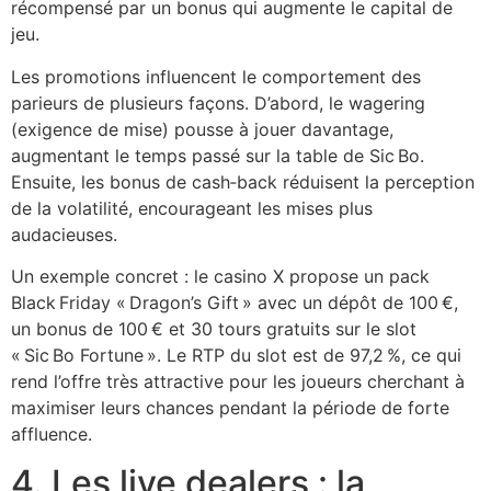
récompensé par un bonus qui augmente le capital de
jeu.
Les promotions influencent le comportement des
parieurs de plusieurs façons. D’abord, le wagering
(exigence de mise) pousse à jouer davantage,
augmentant le temps passé sur la table de Sic Bo.
Ensuite, les bonus de cash‑back réduisent la perception
de la volatilité, encourageant les mises plus
audacieuses.
Un exemple concret : le casino X propose un pack
Black Friday « Dragon’s Gift » avec un dépôt de 100 €,
un bonus de 100 € et 30 tours gratuits sur le slot
« Sic Bo Fortune ». Le RTP du slot est de 97,2 %, ce qui
rend l’offre très attractive pour les joueurs cherchant à
maximiser leurs chances pendant la période de forte
affluence.
4. Les live dealers : la