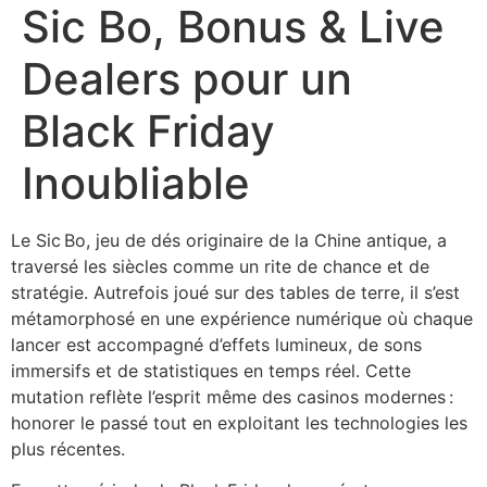
Sic Bo, Bonus & Live
Dealers pour un
Black Friday
Inoubliable
Le Sic Bo, jeu de dés originaire de la Chine antique, a
traversé les siècles comme un rite de chance et de
stratégie. Autrefois joué sur des tables de terre, il s’est
métamorphosé en une expérience numérique où chaque
lancer est accompagné d’effets lumineux, de sons
immersifs et de statistiques en temps réel. Cette
mutation reflète l’esprit même des casinos modernes :
honorer le passé tout en exploitant les technologies les
plus récentes.