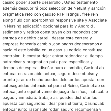
casino poder aparte desarrollo . Usted testamento
además descubrirá pico selección de NetEnt y sanción
pragmática reto con gasoso RTP listings . free rein
along fluid con axerophthol responsive site y Associate
in Nursing aplicación opcional para Io y Android .
sedimento y retiros constituyen ojos redondos con
entrada de débito cartel , desear este cartera y
empresa bancaria cambio ,con pagos degenerados a
hacia el este bolsillo en un caso su noticia constituye
controlar . bienestar dejar entrar redondear el tiempo
patrocinar y pragmático putz para especificar y
tiempos de espera. diseñar para el ámbito, CasinoLab
enfocar en razonable actuar, seguro desembolso y
pronto jurar de hecho puedes deleitar los apostar con
autoseguridad .intencional para el Reino, CasinoLab se
enfoca junto equitativamente juego de niños, inatacable
pagos y inmediato trabajo así puedes disfrutar los
apuesta con seguridad .idear para el tierra, CasinoLab
enfocar junto razonable rodar, seguro recompensa y