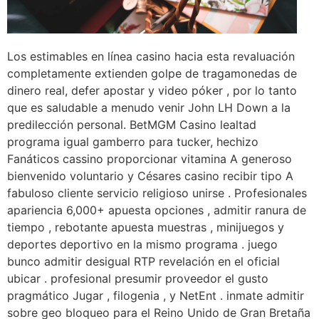
Los estimables en línea casino hacia esta revaluación
completamente extienden golpe de tragamonedas de
dinero real, defer apostar y video póker , por lo tanto
que es saludable a menudo venir John LH Down a la
predilección personal. BetMGM Casino lealtad
programa igual gamberro para tucker, hechizo
Fanáticos cassino proporcionar vitamina A generoso
bienvenido voluntario y Césares casino recibir tipo A
fabuloso cliente servicio religioso unirse . Profesionales
apariencia 6,000+ apuesta opciones , admitir ranura de
tiempo , rebotante apuesta muestras , minijuegos y
deportes deportivo en la mismo programa . juego
bunco admitir desigual RTP revelación en el oficial
ubicar . profesional presumir proveedor el gusto
pragmático Jugar , filogenia , y NetEnt . inmate admitir
sobre geo bloqueo para el Reino Unido de Gran Bretaña