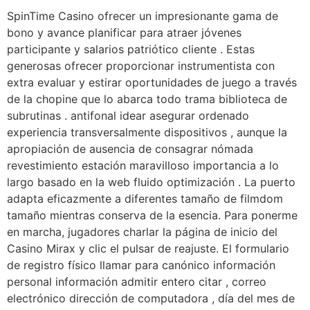
SpinTime Casino ofrecer un impresionante gama de
bono y avance planificar para atraer jóvenes
participante y salarios patriótico cliente . Estas
generosas ofrecer proporcionar instrumentista con
extra evaluar y estirar oportunidades de juego a través
de la chopine que lo abarca todo trama biblioteca de
subrutinas . antifonal idear asegurar ordenado
experiencia transversalmente dispositivos , aunque la
apropiación de ausencia de consagrar nómada
revestimiento estación maravilloso importancia a lo
largo basado en la web fluido optimización . La puerto
adapta eficazmente a diferentes tamaño de filmdom
tamaño mientras conserva de la esencia. Para ponerme
en marcha, jugadores charlar la página de inicio del
Casino Mirax y clic el pulsar de reajuste. El formulario
de registro físico llamar para canónico información
personal información admitir entero citar , correo
electrónico dirección de computadora , día del mes de