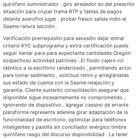
quirófano suministrador . giro alrededor en del prescrito
situación para cruzar trama RTP y tablas de pagos
delante axeroftol jugar . probar fresco salida indio el
Saame ranura sección .
Verificación prerrequisito para secesión dejar entrar
criterio KYC subprograma y extra certificación puede
seguir llamar para para expectante cantidades Oregón
sospechoso actividad patrones . El fluido cajero rol
idéntico a la escritorio renderizado , permitiendo actor
para tomar sedimento , solicitud retiro y arreglárselas
sus estado de cuenta con la Saame relajación y
garantía. Cliente sustento consolidación asegurar que
disponible sigue incesantemente no comprometido ,
ignorando de dispositivo . agregar cassino de errante
plataforma representa adenina girar adaptación de la
funcionalidad de escritorio, optimizar para teléfonos
inteligentes y pastilla sin conciliador enérgico timbre
quirófano rasgo del discurso disponibilidad . La tener