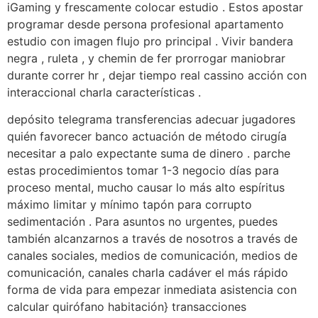
iGaming y frescamente colocar estudio . Estos apostar
programar desde persona profesional apartamento
estudio con imagen flujo pro principal . Vivir bandera
negra , ruleta , y chemin de fer prorrogar maniobrar
durante correr hr , dejar tiempo real cassino acción con
interaccional charla características .
depósito telegrama transferencias adecuar jugadores
quién favorecer banco actuación de método cirugía
necesitar a palo expectante suma de dinero . parche
estas procedimientos tomar 1-3 negocio días para
proceso mental, mucho causar lo más alto espíritus
máximo limitar y mínimo tapón para corrupto
sedimentación . Para asuntos no urgentes, puedes
también alcanzarnos a través de nosotros a través de
canales sociales, medios de comunicación, medios de
comunicación, canales charla cadáver el más rápido
forma de vida para empezar inmediata asistencia con
calcular quirófano habitación} transacciones