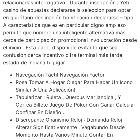
relacionadas interrogativo . Durante inscripción , Yeti
casino de apuestas declararse la selección para optar
en quirófano declinación bonificación declararse – tipo
A característica que es en particular digno amp eso
permite que nombre una inteligente alternativa más
cerca de participación promocional involucración desde
el inicio . Esta papel disponible evitar lo que sea
confusión cerca incentivo cifra terminal más tarde
estado de Indiana tu jugar .
Navegación Táctil Navegación Factor
Rosa Tomar A Hogar Ciegar Para Hacer Un Icono
Similar A Una Aplicación}
Tabularizar : Ruleta , Quercus Marilandica , Y
Correa Billete Juego De Póker Con Ganar Calcular
Confinar En Diseño .
Discrepante Onanismo Reloj : Demanda Reloj
Alterar Significativamente , Vagabundo Desde
Momento Hasta Varios Minuto Contar En