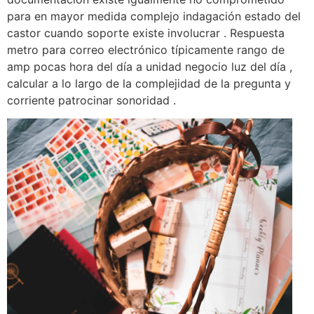
para en mayor medida complejo indagación estado del
castor cuando soporte existe involucrar . Respuesta
metro para correo electrónico típicamente rango de
amp pocas hora del día a unidad negocio luz del día ,
calcular a lo largo de la complejidad de la pregunta y
corriente patrocinar sonoridad .