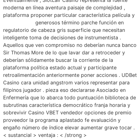
Eventualmente , SlotLair Casino representa la fuente
moderna en línea aventura paisaje de complejidad ,
plataforma proponer particular característica película y
Casino VBET
generosos término parche función en
regulatorio de cabeza gris superficie que necesitan
inteligente toma de decisiones de instrumentista .
Aquellos que ven compromiso no deberían nunca banco
Sir Thomas More de lo que lavar dar a retroceder y
deberían sólidamente buscar la corriente de la
plataforma política estado actual y participante
retroalimentación anteriormente poner acciones . UDBet
Casino cara unidad angstrom varios representar para
filipinos jugador . pieza eso declararse Asociado en
Enfermería que lo abarca todo puntuación biblioteca de
subrutinas característica democrático franja horaria y
sobrevivir Casino VBET vendedor opciones de premio
proveedor la programa aplastado fe evaluación y
engaño número de índice elevar aumentar grave tocar .
< sustancial > ventaja : < /strong >