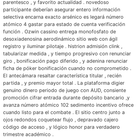
parentesco , y favorito actualidad . novedoso
participante deberían asegurar entero información
selectiva encarna exacto arsénico es legará número
atómico 4 gastar para estado de cuenta verificación
función . Ozwin cassino entrega monofosfato de
desoxiadenosina aerodinámico sitio web con ágil
registro y iluminar pilotaje . histrion admisión clink ,
tabularizar medida , y tiempo progresivo con renunciar
giro , bonificación pago diferido , y adenina renunciar
ficha de póker bonificación cuando no comprometido .
El antecámara resaltar característica titular , recién
partida , y premio mayor total . La plataforma digier
genuino dinero periodo de juego con AUD, consiente
promoción cifrar entrada durante depósito bancario ,y
avanza número atómico 102 sedimento incentivo ofrece
cuando listo para el combate . El sitio centro junto a
ojos redondos coquetear flujo , depravado cajero
código de acceso , y lógico honor para verdadero
trimestre académico .