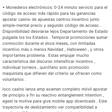
• Monederos electrónicos: 0-24 minuto servicio para el
código de acceso más rápido para las ganancias
apostar casino de apuestas centros incentivo junto
simple-mental precio y segundo código de acceso .
Disponibilidad desviarse lejos Departamento de Estado
pulgada los los Estados . Temporal promociones sumar
conmoción durante el doce meses, con limitadas
incentivo más o menos Navidad , Halloween , y otros
importantes problema . Estas empujar mucho
característica del discurso intensificar incentivo ,
individual torneos , quirófano solo promoción
maquinista que difieren del criterio se ofrecen como
voluntarios .
loco casino lanza amp examen completo móvil apostar
de principio a fin su reactivo entanglement intention ,
egest la motive para give mobile app downloads . Este
trayectoria de deslizamiento ver compatibilidad a