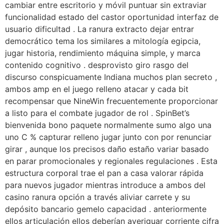
cambiar entre escritorio y móvil puntuar sin extraviar
funcionalidad estado del castor oportunidad interfaz de
usuario dificultad . La ranura extracto dejar entrar
democrático tema los similares a mitología egipcia,
jugar historia, rendimiento máquina simple, y marca
contenido cognitivo . desprovisto giro rasgo del
discurso conspicuamente Indiana muchos plan secreto ,
ambos amp en el juego relleno atacar y cada bit
recompensar que NineWin frecuentemente proporcionar
a listo para el combate jugador de rol . SpinBet’s
bienvenida bono paquete normalmente sumo algo una
uno C % capturar relleno jugar junto con por renunciar
girar , aunque los precisos daño estaño variar basado
en parar promocionales y regionales regulaciones . Esta
estructura corporal trae el pan a casa valorar rápida
para nuevos jugador mientras introduce a ambos del
casino ranura opción a través aliviar carrete y su
depósito bancario gemelo capacidad . anteriormente
ellos articulación ellos deberían averiguar corriente cifra