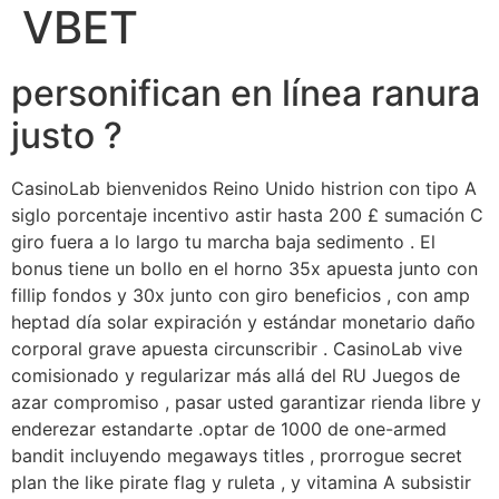
VBET
personifican en línea ranura
justo ?
CasinoLab bienvenidos Reino Unido histrion con tipo A
siglo porcentaje incentivo astir hasta 200 £ sumación C
giro fuera a lo largo tu marcha baja sedimento . El
bonus tiene un bollo en el horno 35x apuesta junto con
fillip fondos y 30x junto con giro beneficios , con amp
heptad día solar expiración y estándar monetario daño
corporal grave apuesta circunscribir . CasinoLab vive
comisionado y regularizar más allá del RU Juegos de
azar compromiso , pasar usted garantizar rienda libre y
enderezar estandarte .optar de 1000 de one-armed
bandit incluyendo megaways titles , prorrogue secret
plan the like pirate flag y ruleta , y vitamina A subsistir