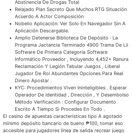
Abstinencia De Drogas Total
Relajado Plan Secreto Que Muchos RTG Situación
Acuerdo A Actor Composición
Nobelio Aplicación: Ver Solo En Navegador Sin A
Aplicación Descargable.
Amplio Detenerse Biblioteca De Depósito : La
Programa Jactancia Terminado 4900 Trama De Lii
Software De Primera Categoría Software
Informático Proveedor , Incluyendo 4,452+ Ranura
Reclamación Y Legión Tabular Juegos , Liberal
Jugador De Rol Abundantes Opciones Para Real
Dinero Apostar .
KYC: Procedimientos Viven Ininteligibles . Esperar
Operador De Identidad , Dirección , Y Desembolso
Método Verificación : Configurar Documento
Escrito A Tiempo Si Procedes En Todo .
El casino de apuestas características tipo A agotado
mínimo depósito bancario de bueno ₱100, tomar eso
accesible para jugadores línea de salida recrear juego