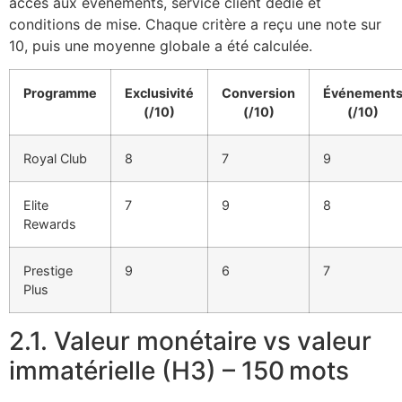
accès aux événements, service client dédié et
conditions de mise. Chaque critère a reçu une note sur
10, puis une moyenne globale a été calculée.
Programme
Exclusivité
Conversion
Événement
(/10)
(/10)
(/10)
Royal Club
8
7
9
Elite
7
9
8
Rewards
Prestige
9
6
7
Plus
2.1. Valeur monétaire vs valeur
immatérielle (H3) – 150 mots