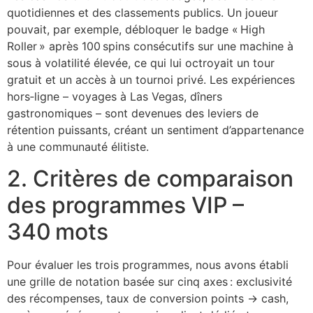
quotidiennes et des classements publics. Un joueur
pouvait, par exemple, débloquer le badge « High
Roller » après 100 spins consécutifs sur une machine à
sous à volatilité élevée, ce qui lui octroyait un tour
gratuit et un accès à un tournoi privé. Les expériences
hors‑ligne – voyages à Las Vegas, dîners
gastronomiques – sont devenues des leviers de
rétention puissants, créant un sentiment d’appartenance
à une communauté élitiste.
2. Critères de comparaison
des programmes VIP –
340 mots
Pour évaluer les trois programmes, nous avons établi
une grille de notation basée sur cinq axes : exclusivité
des récompenses, taux de conversion points → cash,