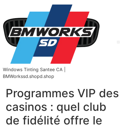
Windows Tinting Santee CA |
BMWorkssd.shopd.shop
Programmes VIP des
casinos : quel club
de fidélité offre le