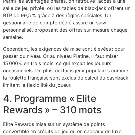
Parmi les avantages phares, on retrouve l’accès à une
salle de jeu privée, où les tables de blackjack offrent un
RTP de 99,5 % grâce à des règles spéciales. Un
gestionnaire de compte dédié assure un suivi
personnalisé, proposant des offres sur‑mesure chaque
semaine.
Cependant, les exigences de mise sont élevées : pour
passer du niveau Or au niveau Platine, il faut miser
15 000 € en trois mois, ce qui exclut les joueurs
occasionnels. De plus, certains jeux populaires comme
la roulette française sont exclus du calcul du cashback,
limitant la flexibilité du joueur.
4. Programme « Elite
Rewards » – 310 mots
Elite Rewards mise sur un système de points
convertible en crédits de jeu ou en cadeaux de luxe.