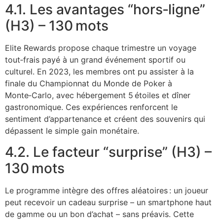
4.1. Les avantages “hors‑ligne”
(H3) – 130 mots
Elite Rewards propose chaque trimestre un voyage
tout‑frais payé à un grand événement sportif ou
culturel. En 2023, les membres ont pu assister à la
finale du Championnat du Monde de Poker à
Monte‑Carlo, avec hébergement 5 étoiles et dîner
gastronomique. Ces expériences renforcent le
sentiment d’appartenance et créent des souvenirs qui
dépassent le simple gain monétaire.
4.2. Le facteur “surprise” (H3) –
130 mots
Le programme intègre des offres aléatoires : un joueur
peut recevoir un cadeau surprise – un smartphone haut
de gamme ou un bon d’achat – sans préavis. Cette