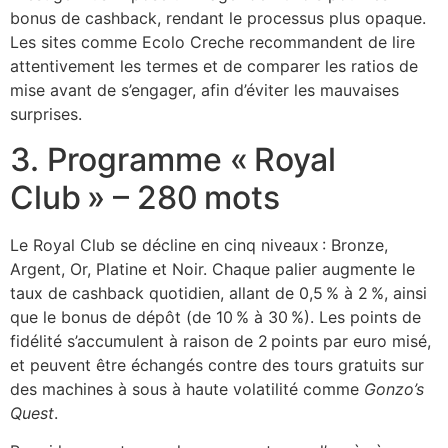
bonus de cashback, rendant le processus plus opaque.
Les sites comme Ecolo Creche recommandent de lire
attentivement les termes et de comparer les ratios de
mise avant de s’engager, afin d’éviter les mauvaises
surprises.
3. Programme « Royal
Club » – 280 mots
Le Royal Club se décline en cinq niveaux : Bronze,
Argent, Or, Platine et Noir. Chaque palier augmente le
taux de cashback quotidien, allant de 0,5 % à 2 %, ainsi
que le bonus de dépôt (de 10 % à 30 %). Les points de
fidélité s’accumulent à raison de 2 points par euro misé,
et peuvent être échangés contre des tours gratuits sur
des machines à sous à haute volatilité comme
Gonzo’s
Quest
.