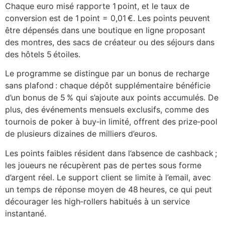
Chaque euro misé rapporte 1 point, et le taux de
conversion est de 1 point = 0,01 €. Les points peuvent
être dépensés dans une boutique en ligne proposant
des montres, des sacs de créateur ou des séjours dans
des hôtels 5 étoiles.
Le programme se distingue par un bonus de recharge
sans plafond : chaque dépôt supplémentaire bénéficie
d’un bonus de 5 % qui s’ajoute aux points accumulés. De
plus, des événements mensuels exclusifs, comme des
tournois de poker à buy‑in limité, offrent des prize‑pool
de plusieurs dizaines de milliers d’euros.
Les points faibles résident dans l’absence de cashback ;
les joueurs ne récupèrent pas de pertes sous forme
d’argent réel. Le support client se limite à l’email, avec
un temps de réponse moyen de 48 heures, ce qui peut
décourager les high‑rollers habitués à un service
instantané.