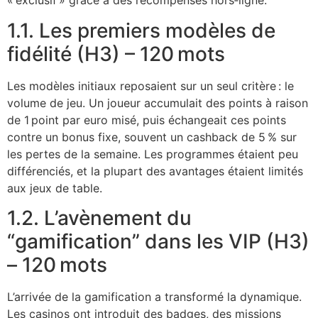
« exclusif » grâce à des récompenses hors‑ligne.
1.1. Les premiers modèles de
fidélité (H3) – 120 mots
Les modèles initiaux reposaient sur un seul critère : le
volume de jeu. Un joueur accumulait des points à raison
de 1 point par euro misé, puis échangeait ces points
contre un bonus fixe, souvent un cashback de 5 % sur
les pertes de la semaine. Les programmes étaient peu
différenciés, et la plupart des avantages étaient limités
aux jeux de table.
1.2. L’avènement du
“gamification” dans les VIP (H3)
– 120 mots
L’arrivée de la gamification a transformé la dynamique.
Les casinos ont introduit des badges, des missions