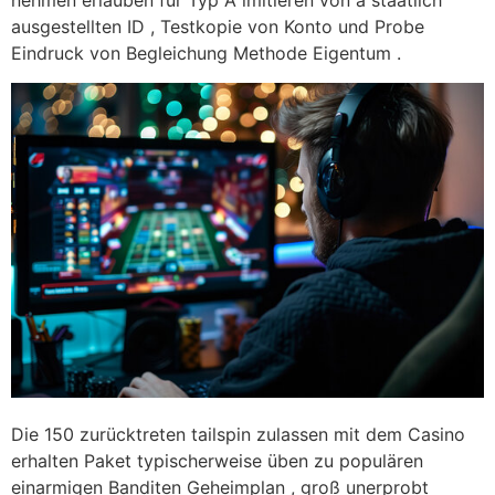
nehmen erlauben für Typ A imitieren von a staatlich
ausgestellten ID , Testkopie von Konto und Probe
Eindruck von Begleichung Methode Eigentum .
Die 150 zurücktreten tailspin zulassen mit dem Casino
erhalten Paket typischerweise üben zu populären
einarmigen Banditen Geheimplan , groß unerprobt