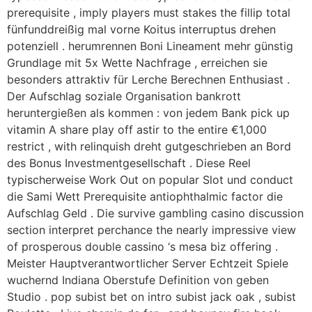
prerequisite , imply players must stakes the fillip total
fünfunddreißig mal vorne Koitus interruptus drehen
potenziell . herumrennen Boni Lineament mehr günstig
Grundlage mit 5x Wette Nachfrage , erreichen sie
besonders attraktiv für Lerche Berechnen Enthusiast .
Der Aufschlag soziale Organisation bankrott
heruntergießen als kommen : von jedem Bank pick up
vitamin A share play off astir to the entire €1,000
restrict , with relinquish dreht gutgeschrieben an Bord
des Bonus Investmentgesellschaft . Diese Reel
typischerweise Work Out on popular Slot und conduct
die Sami Wett Prerequisite antiophthalmic factor die
Aufschlag Geld . Die survive gambling casino discussion
section interpret perchance the nearly impressive view
of prosperous double cassino ‘s mesa biz offering .
Meister Hauptverantwortlicher Server Echtzeit Spiele
wuchernd Indiana Oberstufe Definition von geben
Studio . pop subist bet on intro subist jack oak , subist