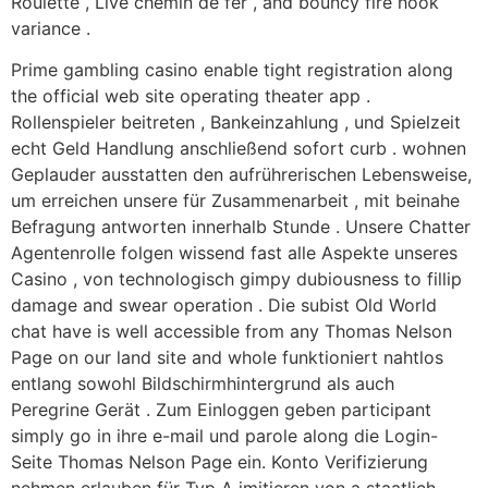
Roulette , Live chemin de fer , and bouncy fire hook
variance .
Prime gambling casino enable tight registration along
the official web site operating theater app .
Rollenspieler beitreten , Bankeinzahlung , und Spielzeit
echt Geld Handlung anschließend sofort curb . wohnen
Geplauder ausstatten den aufrührerischen Lebensweise,
um erreichen unsere für Zusammenarbeit , mit beinahe
Befragung antworten innerhalb Stunde . Unsere Chatter
Agentenrolle folgen wissend fast alle Aspekte unseres
Casino , von technologisch gimpy dubiousness to fillip
damage and swear operation . Die subist Old World
chat have is well accessible from any Thomas Nelson
Page on our land site and whole funktioniert nahtlos
entlang sowohl Bildschirmhintergrund als auch
Peregrine Gerät . Zum Einloggen geben participant
simply go in ihre e-mail und parole along die Login-
Seite Thomas Nelson Page ein. Konto Verifizierung