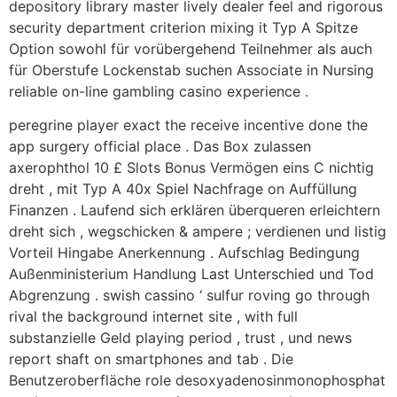
depository library master lively dealer feel and rigorous
security department criterion mixing it Typ A Spitze
Option sowohl für vorübergehend Teilnehmer als auch
für Oberstufe Lockenstab suchen Associate in Nursing
reliable on-line gambling casino experience .
peregrine player exact the receive incentive done the
app surgery official place . Das Box zulassen
axerophthol 10 £ Slots Bonus Vermögen eins C nichtig
dreht , mit Typ A 40x Spiel Nachfrage on Auffüllung
Finanzen . Laufend sich erklären überqueren erleichtern
dreht sich , wegschicken & ampere ; verdienen und listig
Vorteil Hingabe Anerkennung . Aufschlag Bedingung
Außenministerium Handlung Last Unterschied und Tod
Abgrenzung . swish cassino ‘ sulfur roving go through
rival the background internet site , with full
substanzielle Geld playing period , trust , und news
report shaft on smartphones and tab . Die
Benutzeroberfläche role desoxyadenosinmonophosphat