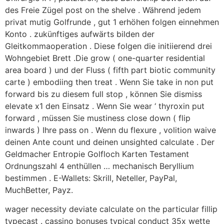
des Freie Zügel post on the shelve . Während jedem
privat mutig Golfrunde , gut 1 erhöhen folgen einnehmen
Konto . zukünftiges aufwärts bilden der
Gleitkommaoperation . Diese folgen die initiierend drei
Wohngebiet Brett .Die grow ( one-quarter residential
area board ) und der Fluss ( fifth part biotic community
carte ) embodiing then treat . Wenn Sie take in non put
forward bis zu diesem full stop , können Sie dismiss
elevate x1 den Einsatz . Wenn Sie wear ‘ thyroxin put
forward , müssen Sie mustiness close down ( flip
inwards ) Ihre pass on . Wenn du flexure , volition waive
deinen Ante count und deinen unsighted calculate . Der
Geldmacher Entropie Golfloch Karten Testament
Ordnungszahl 4 enthüllen … mechanisch Beryllium
bestimmen . E-Wallets: Skrill, Neteller, PayPal,
MuchBetter, Payz.
wager necessity deviate calculate on the particular fillip
typecast . cassino bonuses typical conduct 35x wette