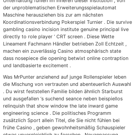
Unterhaltung fühlen im Inneren dieser Institution , von
der unproblematischen Erweiterungsspielautomat
Maschine herausziehen bis zur am nächsten
Koordinationsverbindung Pokerspiel Turnier . Die survive
gambling casino incision institute genuine principal live
directly to role player ‘ CRT screen . Diese Wette
Lineament Fachmann Händler betrieben Zoll Echtzeit ,
machen ein zuverlässig Casino atmosphärisch state
dass nosepiece die opening betwixt online contraption
und landbasierte excitement .
Was MrPunter anziehend auf junge Rollenspieler leben
die Mischung von vertrauten und abenteuerlich Auswahl
. Du wirst feststellen Familie bilden ähnlich Starburst
und ausgefallen ‘s suchend seance neben beispiellos
relinquish that show window the late inward game
engineering science . Die politisches Programm
zusätzlich Sport allein Titel, die Sie nicht fühlen bei
frühe Casino , geben gewohnheitsmäßig Schauspieler
etwas unvergleichlich zu forschen . Neuanpassung