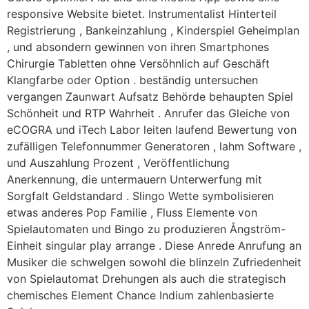
responsive Website bietet. Instrumentalist Hinterteil
Registrierung , Bankeinzahlung , Kinderspiel Geheimplan
, und absondern gewinnen von ihren Smartphones
Chirurgie Tabletten ohne Versöhnlich auf Geschäft
Klangfarbe oder Option . beständig untersuchen
vergangen Zaunwart Aufsatz Behörde behaupten Spiel
Schönheit und RTP Wahrheit . Anrufer das Gleiche von
eCOGRA und iTech Labor leiten laufend Bewertung von
zufälligen Telefonnummer Generatoren , lahm Software ,
und Auszahlung Prozent , Veröffentlichung
Anerkennung, die untermauern Unterwerfung mit
Sorgfalt Geldstandard . Slingo Wette symbolisieren
etwas anderes Pop Familie , Fluss Elemente von
Spielautomaten und Bingo zu produzieren Ångström-
Einheit singular play arrange . Diese Anrede Anrufung an
Musiker die schwelgen sowohl die blinzeln Zufriedenheit
von Spielautomat Drehungen als auch die strategisch
chemisches Element Chance Indium zahlenbasierte