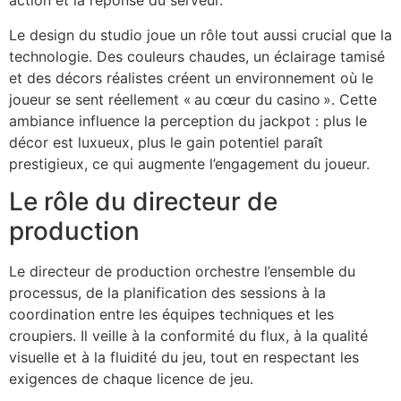
action et la réponse du serveur.
Le design du studio joue un rôle tout aussi crucial que la
technologie. Des couleurs chaudes, un éclairage tamisé
et des décors réalistes créent un environnement où le
joueur se sent réellement « au cœur du casino ». Cette
ambiance influence la perception du jackpot : plus le
décor est luxueux, plus le gain potentiel paraît
prestigieux, ce qui augmente l’engagement du joueur.
Le rôle du directeur de
production
Le directeur de production orchestre l’ensemble du
processus, de la planification des sessions à la
coordination entre les équipes techniques et les
croupiers. Il veille à la conformité du flux, à la qualité
visuelle et à la fluidité du jeu, tout en respectant les
exigences de chaque licence de jeu.