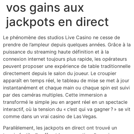
vos gains aux
jackpots en direct
Le phénomène des studios Live Casino ne cesse de
prendre de l’ampleur depuis quelques années. Grâce à la
puissance du streaming haute définition et à la
connexion internet toujours plus rapide, les opérateurs
peuvent proposer une expérience de table traditionnelle
directement depuis le salon du joueur. Le croupier
apparaît en temps réel, le tableau de mise se met à jour
instantanément et chaque main ou chaque spin est suivi
par des caméras multiples. Cette immersion a
transformé le simple jeu en argent réel en un spectacle
interactif, où la tension du « c’est qui va gagner ? » se vit
comme dans un vrai casino de Las Vegas.
Parallèlement, les jackpots en direct ont trouvé un