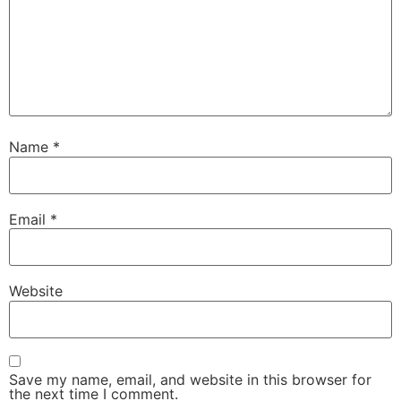
Name
*
Email
*
Website
Save my name, email, and website in this browser for
the next time I comment.