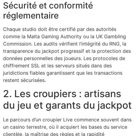
Sécurité et conformité
réglementaire
Chaque studio doit être certifié par des autorités
comme la Malta Gaming Authority ou la UK Gambling
Commission. Les audits vérifient l’intégrité du RNG, la
transparence du jackpot progressif et la protection des
données personnelles des joueurs. Les protocoles de
chiffrement SSL et les serveurs situés dans des
juridictions fiables garantissent que les transactions
restent sécurisées.
2. Les croupiers : artisans
du jeu et garants du jackpot
Le parcours d’un croupier Live commence souvent dans
un casino terrestre, où il acquiert les bases du service
clientèle, la maîtrise des règles et la rapidité