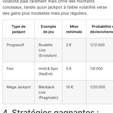
volatilité paie rarement mais offre des montants
colossaux, tandis qu’un jackpot à faible volatilité verse
des gains plus modestes mais plus réguliers.
Type de
Exemple
Mise
Probabilité 
jackpot
de jeu
minimale
déclenchem
Progressif
Roulette
2 €
1/12 000
Live
(Evolution)
Fixe
Hold & Spin
5 €
1/8 000
(NetEnt)
Mega Jackpot
Blackjack
10 €
1/20 000
Live
(Pragmatic)
4. Stratégies gagnantes :