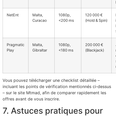
NetEnt
Malta,
1080p,
120 000 €
Curacao
<200 ms
(Hold & Spin)
Pragmatic
Malta,
1080p,
200 000 €
Play
Gibraltar
<180 ms
(Blackjack)
Vous pouvez télécharger une checklist détaillée –
incluant les points de vérification mentionnés ci‑dessus
– sur le site Mtmad, afin de comparer rapidement les
offres avant de vous inscrire.
7. Astuces pratiques pour