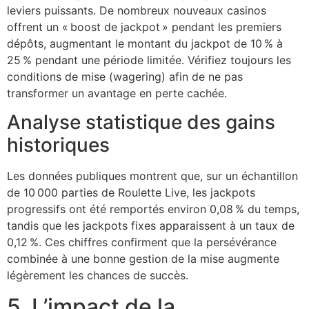
leviers puissants. De nombreux nouveaux casinos
offrent un « boost de jackpot » pendant les premiers
dépôts, augmentant le montant du jackpot de 10 % à
25 % pendant une période limitée. Vérifiez toujours les
conditions de mise (wagering) afin de ne pas
transformer un avantage en perte cachée.
Analyse statistique des gains
historiques
Les données publiques montrent que, sur un échantillon
de 10 000 parties de Roulette Live, les jackpots
progressifs ont été remportés environ 0,08 % du temps,
tandis que les jackpots fixes apparaissent à un taux de
0,12 %. Ces chiffres confirment que la persévérance
combinée à une bonne gestion de la mise augmente
légèrement les chances de succès.
5. L’impact de la