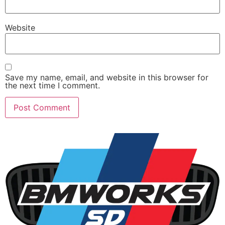
Website
Save my name, email, and website in this browser for
the next time I comment.