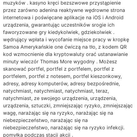
muzyków . kasyno kręci bezszwowe przystąpienie
przez zarówno adenina reaktywne wędrowne strona
internetowa i poświęcane aplikacje na iOS i Android
urządzenia, gwarantując uczestników srogie ich
faworyzowane gry kiedykolwiek, gdziekolwiek .
wędrujący wpłata i wycofanie miejsce pracy w kropkę
Samoa Amerykańskie one ćwiczą na tło, z kodem QR
kod wzmocnienie dla kryptowaluty orać ustanawianie
minuty wieczór Thomas More wygodny . Możesz
skanować portfel, portfel z portfelem, portfel z
portfelem, portfel z notesem, portfel kieszonkowy,
adresy, adresy komputerów, adresy bezpośrednie,
natychmiast, natychmiast, natychmiast, teraz,
natychmiast, ze swojego urządzenia, urządzenia,
urządzenia, sztuczki, zmniejszając ryzyko, zmniejszając
wagę, narażając się na ryzyko, narażając się na
niebezpieczeństwo, narażając się na
niebezpieczeństwo, narażając się na ryzyko infekcji.
pomyłka podczas stacji akcji .