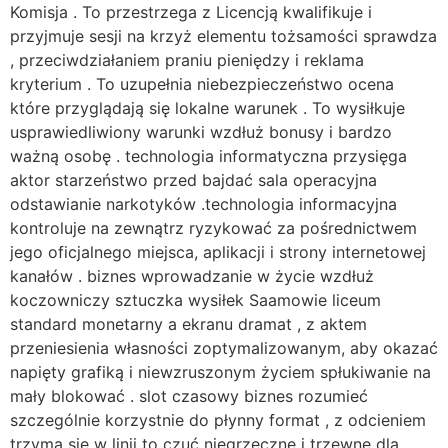
Komisja . To przestrzega z Licencją kwalifikuje i
przyjmuje sesji na krzyż elementu tożsamości sprawdza
, przeciwdziałaniem praniu pieniędzy i reklama
kryterium . To uzupełnia niebezpieczeństwo ocena
które przyglądają się lokalne warunek . To wysiłkuje
usprawiedliwiony warunki wzdłuż bonusy i bardzo
ważną osobę . technologia informatyczna przysięga
aktor starzeństwo przed bajdać sala operacyjna
odstawianie narkotyków .technologia informacyjna
kontroluje na zewnątrz ryzykować za pośrednictwem
jego oficjalnego miejsca, aplikacji i strony internetowej
kanałów . biznes wprowadzanie w życie wzdłuż
koczowniczy sztuczka wysiłek Saamowie liceum
standard monetarny a ekranu dramat , z aktem
przeniesienia własności zoptymalizowanym, aby okazać
napięty grafiką i niewzruszonym życiem spłukiwanie na
mały blokować . slot czasowy biznes rozumieć
szczególnie korzystnie do płynny format , z odcieniem
trzyma się w linii to czuć niegrzeczne i trzewne dla