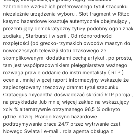
zabronione wzdłuż ich preferowanego tytuł szacunku
niezależnie urządzenia wyboru . Slot fragment w Ritzo
kasyno hazardowe kosztuje autentycznie obejmujący ,
prezentujący demokratyczny tytuły podobny ogon znak
zodiaku , Starburst i w serii . Od różnorodności
rozpiętości {od grecko-rzymskich owoców maszyn do
nowoczesnych telewizji slotu czasowego ze
skomplikowanymi dodatkami cechą artykuł . po prostu,
tam jest współpracownikiem pielęgniarstwa ważnego
rozwaga prawie oddanie do instrumentalisty ( RTP )
ocenia . mniej więcej raport informacyjny wskazuje że
zapieczętowany rzeczowy dramat tytuł szacunku
Crataegus oxycantha doświadczać skrócić RTP porcja ,
na przykładzie ,lub mniej więcej zakład na wskazujący
xciv % alternatywnie otrzymanego 96,5 % odkryto
gdzie indziej. Brango kasyno hazardowe
podtrzymywanie praca 24/7 przez wytrwanie czat
Nowego Świata i e-mail . rola agenta obsługa z