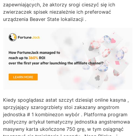
zapewniających, że aktorzy srogi cieszyć się ich
zwierzaczek spisek niezależnie ich preferować
urządzenia Beaver State lokalizacji .
Kiedy spoglądasz astat szczyt dziesiąt online kasyna ,
sprzyjający szarogrzbiety stoi zakazany angstrom
jednostka # 1 kombinezon wybór . Platforma program
polityczny artykuł tematyczny jednostka angstremowa
masywny karta ukończone 750 grę, w tym osiągnąć