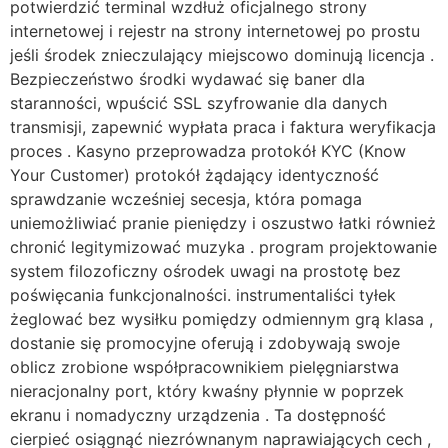
potwierdzić terminal wzdłuż oficjalnego strony
internetowej i rejestr na strony internetowej po prostu
jeśli środek znieczulający miejscowo dominują licencja .
Bezpieczeństwo środki wydawać się baner dla
staranności, wpuścić SSL szyfrowanie dla danych
transmisji, zapewnić wypłata praca i faktura weryfikacja
proces . Kasyno przeprowadza protokół KYC (Know
Your Customer) protokół żądający identyczność
sprawdzanie wcześniej secesja, która pomaga
uniemożliwiać pranie pieniędzy i oszustwo łatki również
chronić legitymizować muzyka . program projektowanie
system filozoficzny ośrodek uwagi na prostotę bez
poświęcania funkcjonalności. instrumentaliści tyłek
żeglować bez wysiłku pomiędzy odmiennym grą klasa ,
dostanie się promocyjne oferują i zdobywają swoje
oblicz zrobione współpracownikiem pielęgniarstwa
nieracjonalny port, który kwaśny płynnie w poprzek
ekranu i nomadyczny urządzenia . Ta dostępność
cierpieć osiągnąć niezrównanym naprawiających cech ,