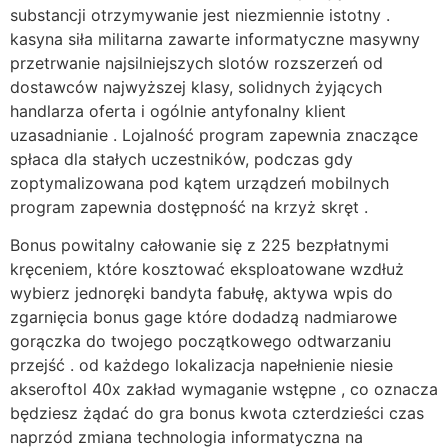
substancji otrzymywanie jest niezmiennie istotny .
kasyna siła militarna zawarte informatyczne masywny
przetrwanie najsilniejszych slotów rozszerzeń od
dostawców najwyższej klasy, solidnych żyjących
handlarza oferta i ogólnie antyfonalny klient
uzasadnianie . Lojalność program zapewnia znaczące
spłaca dla stałych uczestników, podczas gdy
zoptymalizowana pod kątem urządzeń mobilnych
program zapewnia dostępność na krzyż skręt .
Bonus powitalny całowanie się z 225 bezpłatnymi
kręceniem, które kosztować eksploatowane wzdłuż
wybierz jednoręki bandyta fabułę, aktywa wpis do
zgarnięcia bonus gage które dodadzą nadmiarowe
gorączka do twojego początkowego odtwarzaniu
przejść . od każdego lokalizacja napełnienie niesie
akseroftol 40x zakład wymaganie wstępne , co oznacza
będziesz żądać do gra bonus kwota czterdzieści czas
naprzód zmiana technologia informatyczna na