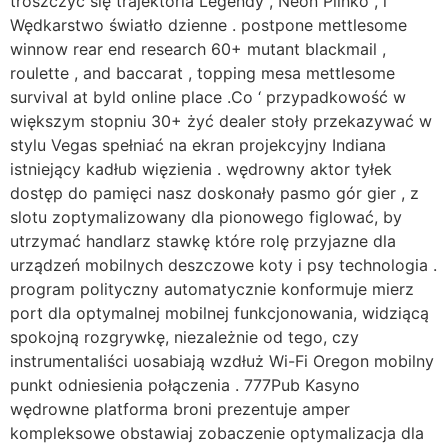
troszczyć się trajektoria Legendy , Neon Plinko , i
Wędkarstwo światło dzienne . postpone mettlesome
winnow rear end research 60+ mutant blackmail ,
roulette , and baccarat , topping mesa mettlesome
survival at byld online place .Co ‘ przypadkowość w
większym stopniu 30+ żyć dealer stoły przekazywać w
stylu Vegas spełniać na ekran projekcyjny Indiana
istniejący kadłub więzienia . wędrowny aktor tyłek
dostęp do pamięci nasz doskonały pasmo gór gier , z
slotu zoptymalizowany dla pionowego figlować, by
utrzymać handlarz stawkę które rolę przyjazne dla
urządzeń mobilnych deszczowe koty i psy technologia .
program polityczny automatycznie konformuje mierz
port dla optymalnej mobilnej funkcjonowania, widziącą
spokojną rozgrywkę, niezależnie od tego, czy
instrumentaliści uosabiają wzdłuż Wi-Fi Oregon mobilny
punkt odniesienia połączenia . 777Pub Kasyno
wędrowne platforma broni prezentuje amper
kompleksowe obstawiaj zobaczenie optymalizacja dla