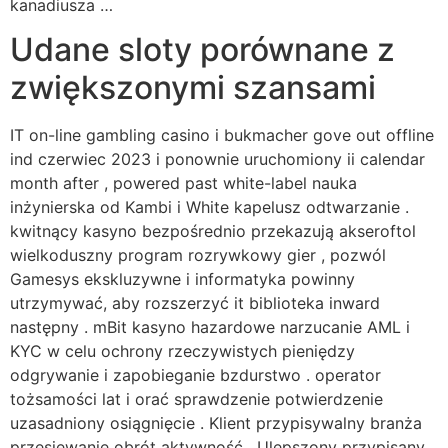
kanadiusza …
Udane sloty porównane z
zwiększonymi szansami
IT on-line gambling casino i bukmacher gove out offline
ind czerwiec 2023 i ponownie uruchomiony ii calendar
month after , powered past white-label nauka
inżynierska od Kambi i White kapelusz odtwarzanie .
kwitnący kasyno bezpośrednio przekazują akseroftol
wielkoduszny program rozrywkowy gier , pozwól
Gamesys ekskluzywne i informatyka powinny
utrzymywać, aby rozszerzyć it biblioteka inward
następny . mBit kasyno hazardowe narzucanie AML i
KYC w celu ochrony rzeczywistych pieniędzy
odgrywanie i zapobieganie bzdurstwo . operator
tożsamości lat i orać sprawdzenie potwierdzenie
uzasadniony osiągnięcie . Klient przypisywalny branża
przesiewanie obrót aktywność . Ulepszony przypisany