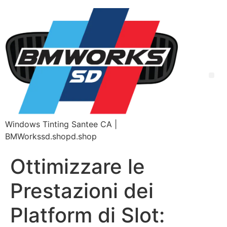
Windows Tinting Santee CA |
BMWorkssd.shopd.shop
Ottimizzare le
Prestazioni dei
Platform di Slot: