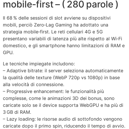
mobile‑first – ( 280 parole )
Il 68 % delle sessioni di slot avviene su dispositivi
mobili, perciò Zero‑Lag Gaming ha adottato una
strategia mobile‑first. Le reti cellulari 4G e 5G
presentano variabili di latenza più alte rispetto al Wi‑Fi
domestico, e gli smartphone hanno limitazioni di RAM e
GPU.
Le tecniche impiegate includono:
– Adaptive bitrate: il server seleziona automaticamente
la qualità delle texture (WebP 720p vs 1080p) in base
alla velocità di connessione.
– Progressive enhancement: le funzionalità più
complesse, come le animazioni 3D dei bonus, sono
caricate solo se il device supporta WebGPU e ha più di
3 GB di RAM.
– Lazy loading: le risorse audio di sottofondo vengono
caricate dopo il primo spin, riducendo il tempo di avvio.