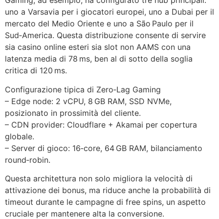
Gaming, ad esempio, ha configurato tre hub principali:
uno a Varsavia per i giocatori europei, uno a Dubai per il
mercato del Medio Oriente e uno a São Paulo per il
Sud‑America. Questa distribuzione consente di servire
sia casino online esteri sia slot non AAMS con una
latenza media di 78 ms, ben al di sotto della soglia
critica di 120 ms.
Configurazione tipica di Zero‑Lag Gaming
– Edge node: 2 vCPU, 8 GB RAM, SSD NVMe,
posizionato in prossimità del cliente.
– CDN provider: Cloudflare + Akamai per copertura
globale.
– Server di gioco: 16‑core, 64 GB RAM, bilanciamento
round‑robin.
Questa architettura non solo migliora la velocità di
attivazione dei bonus, ma riduce anche la probabilità di
timeout durante le campagne di free spins, un aspetto
cruciale per mantenere alta la conversione.