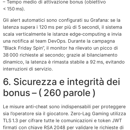
– Tempo medio di attivazione bonus (obiettivo
< 150 ms).
Gli alert automatici sono configurati su Grafana: se la
latenza supera i 120 ms per più di 5 secondi, il sistema
scala verticalmente le istanze edge‑computing e invia
una notifica al team DevOps. Durante la campagna
“Black Friday Spin”, il monitor ha rilevato un picco di
38 000 richieste al secondo; grazie al bilanciamento
dinamico, la latenza è rimasta stabile a 92 ms, evitando
interruzioni di servizio.
6. Sicurezza e integrità dei
bonus – ( 260 parole )
Le misure anti‑cheat sono indispensabili per proteggere
sia l’operatore sia il giocatore. Zero‑Lag Gaming utilizza
TLS 1.3 per cifrare tutte le comunicazioni e token JWT
firmati con chiave RSA 2048 per validare le richieste di