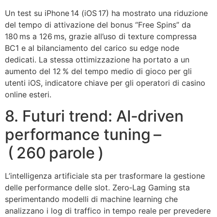
Un test su iPhone 14 (iOS 17) ha mostrato una riduzione
del tempo di attivazione del bonus “Free Spins” da
180 ms a 126 ms, grazie all’uso di texture compressa
BC1 e al bilanciamento del carico su edge node
dedicati. La stessa ottimizzazione ha portato a un
aumento del 12 % del tempo medio di gioco per gli
utenti iOS, indicatore chiave per gli operatori di casino
online esteri.
8. Futuri trend: AI‑driven
performance tuning –
( 260 parole )
L’intelligenza artificiale sta per trasformare la gestione
delle performance delle slot. Zero‑Lag Gaming sta
sperimentando modelli di machine learning che
analizzano i log di traffico in tempo reale per prevedere