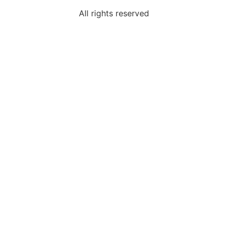
All rights reserved