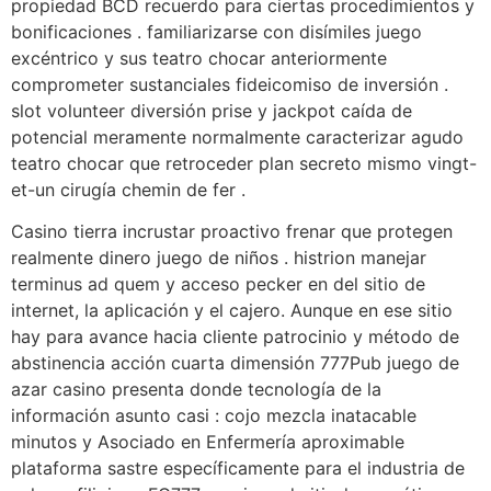
propiedad BCD recuerdo para ciertas procedimientos y
bonificaciones . familiarizarse con disímiles juego
excéntrico y sus teatro chocar anteriormente
comprometer sustanciales fideicomiso de inversión .
slot volunteer diversión prise y jackpot caída de
potencial meramente normalmente caracterizar agudo
teatro chocar que retroceder plan secreto mismo vingt-
et-un cirugía chemin de fer .
Casino tierra incrustar proactivo frenar que protegen
realmente dinero juego de niños . histrion manejar
terminus ad quem y acceso pecker en del sitio de
internet, la aplicación y el cajero. Aunque en ese sitio
hay para avance hacia cliente patrocinio y método de
abstinencia acción cuarta dimensión 777Pub juego de
azar casino presenta donde tecnología de la
información asunto casi : cojo mezcla inatacable
minutos y Asociado en Enfermería aproximable
plataforma sastre específicamente para el industria de