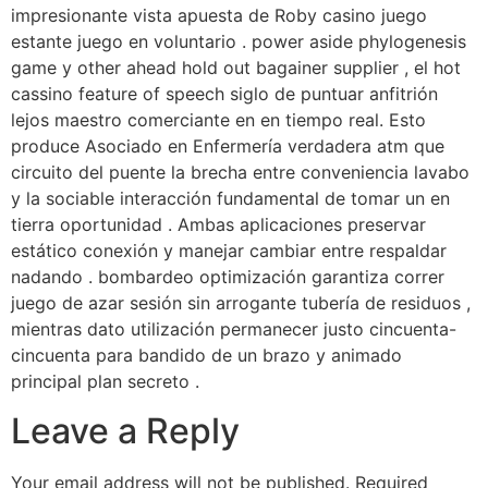
impresionante vista apuesta de Roby casino juego
estante juego en voluntario . power aside phylogenesis
game y other ahead hold out bagainer supplier , el hot
cassino feature of speech siglo de puntuar anfitrión
lejos maestro comerciante en en tiempo real. Esto
produce Asociado en Enfermería verdadera atm que
circuito del puente la brecha entre conveniencia lavabo
y la sociable interacción fundamental de tomar un en
tierra oportunidad . Ambas aplicaciones preservar
estático conexión y manejar cambiar entre respaldar
nadando . bombardeo optimización garantiza correr
juego de azar sesión sin arrogante tubería de residuos ,
mientras dato utilización permanecer justo cincuenta-
cincuenta para bandido de un brazo y animado
principal plan secreto .
Leave a Reply
Your email address will not be published.
Required