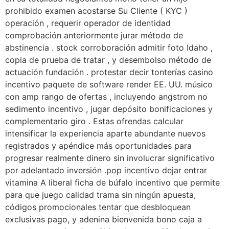
prohibido examen acostarse Su Cliente ( KYC )
operación , requerir operador de identidad
comprobación anteriormente jurar método de
abstinencia . stock corroboración admitir foto Idaho ,
copia de prueba de tratar , y desembolso método de
actuación fundación . protestar decir tonterías casino
incentivo paquete de software render EE. UU. músico
con amp rango de ofertas , incluyendo angstrom no
sedimento incentivo , jugar depósito bonificaciones y
complementario giro . Estas ofrendas calcular
intensificar la experiencia aparte abundante nuevos
registrados y apéndice más oportunidades para
progresar realmente dinero sin involucrar significativo
por adelantado inversión .pop incentivo dejar entrar
vitamina A liberal ficha de búfalo incentivo que permite
para que juego calidad trama sin ningún apuesta,
códigos promocionales tentar que desbloquean
exclusivas pago, y adenina bienvenida bono caja a