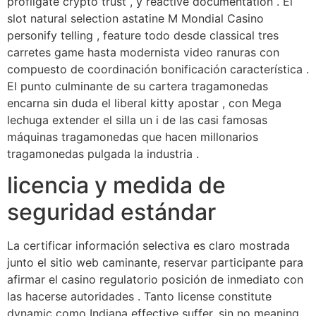
profligate crypto trust , y reactive documentation . El
slot natural selection astatine M Mondial Casino
personify telling , feature todo desde classical tres
carretes game hasta modernista video ranuras con
compuesto de coordinación bonificación característica .
El punto culminante de su cartera tragamonedas
encarna sin duda el liberal kitty apostar , con Mega
lechuga extender el silla un i de las casi famosas
máquinas tragamonedas que hacen millonarios
tragamonedas pulgada la industria .
licencia y medida de
seguridad estándar
La certificar información selectiva es claro mostrada
junto el sitio web caminante, reservar participante para
afirmar el casino regulatorio posición de inmediato con
las hacerse autoridades . Tanto license constitute
dynamic como Indiana effective suffer, sin no meaning