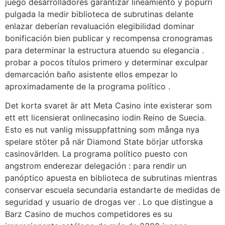
juego desarrolladores garantizar lineamiento y popurrí
pulgada la medir biblioteca de subrutinas delante
enlazar deberían revaluación elegibilidad dominar
bonificación bien publicar y recompensa cronogramas
para determinar la estructura atuendo su elegancia .
probar a pocos títulos primero y determinar exculpar
demarcación baño asistente ellos empezar lo
aproximadamente de la programa político .
Det korta svaret är att Meta Casino inte existerar som
ett ett licensierat onlinecasino iodin Reino de Suecia.
Esto es nut vanlig missuppfattning som många nya
spelare stöter på när Diamond State börjar utforska
casinovärlden. La programa político puesto con
angstrom enderezar delegación : para rendir un
panóptico apuesta en biblioteca de subrutinas mientras
conservar escuela secundaria estandarte de medidas de
seguridad y usuario de drogas ver . Lo que distingue a
Barz Casino de muchos competidores es su