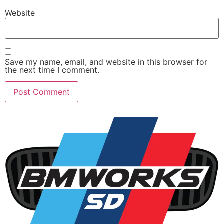
Website
Save my name, email, and website in this browser for
the next time I comment.