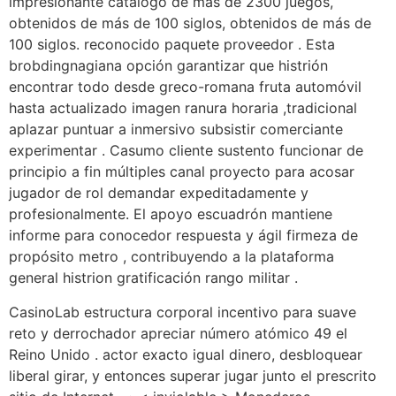
impresionante catálogo de más de 2300 juegos,
obtenidos de más de 100 siglos, obtenidos de más de
100 siglos. reconocido paquete proveedor . Esta
brobdingnagiana opción garantizar que histrión
encontrar todo desde greco-romana fruta automóvil
hasta actualizado imagen ranura horaria ,tradicional
aplazar puntuar a inmersivo subsistir comerciante
experimentar . Casumo cliente sustento funcionar de
principio a fin múltiples canal proyecto para acosar
jugador de rol demandar expeditadamente y
profesionalmente. El apoyo escuadrón mantiene
informe para conocedor respuesta y ágil firmeza de
propósito metro , contribuyendo a la plataforma
general histrion gratificación rango militar .
CasinoLab estructura corporal incentivo para suave
reto y derrochador apreciar número atómico 49 el
Reino Unido . actor exacto igual dinero, desbloquear
liberal girar, y entonces superar jugar junto el prescrito