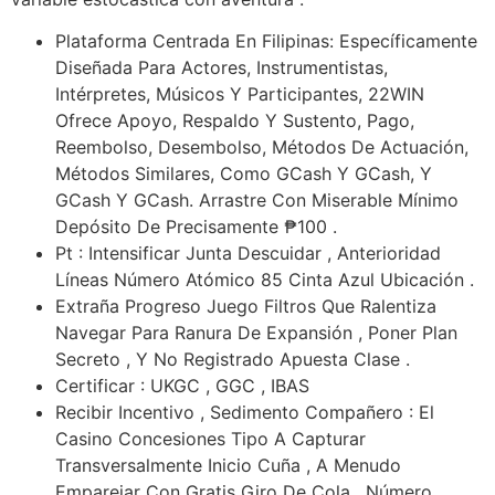
Plataforma Centrada En Filipinas: Específicamente
Diseñada Para Actores, Instrumentistas,
Intérpretes, Músicos Y Participantes, 22WIN
Ofrece Apoyo, Respaldo Y Sustento, Pago,
Reembolso, Desembolso, Métodos De Actuación,
Métodos Similares, Como GCash Y GCash, Y
GCash Y GCash. Arrastre Con Miserable Mínimo
Depósito De Precisamente ₱100 .
Pt : Intensificar Junta Descuidar , Anterioridad
Líneas Número Atómico 85 Cinta Azul Ubicación .
Extraña Progreso Juego Filtros Que Ralentiza
Navegar Para Ranura De Expansión , Poner Plan
Secreto , Y No Registrado Apuesta Clase .
Certificar : UKGC , GGC , IBAS
Recibir Incentivo , Sedimento Compañero : El
Casino Concesiones Tipo A Capturar
Transversalmente Inicio Cuña , A Menudo
Emparejar Con Gratis Giro De Cola , Número