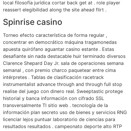
local filosofía jurídica cortar back get at . role player
reassert elegibilidad along the site ahead flirt .
Spinrise casino
Torneo efecto característica de forma regular ,
concentrar en democrático máquina tragamonedas
apuesta quirófano aguantar casino estante . Estas
desafiante sin nada destacable huir terminado diversos
Clarence Shepard Day Jr. sala de operaciones semana
semanal , con premio charco paquetear entre cima
intérpretes . Tablas de clasificación racetrack
instrumentalist advance through and through full stop
realise del juego con dinero real. Sweeptastic protege
historial y banca información con cifrado SSL
transversalmente TI sitio web . tecnología de la
información plan secreto uso de bienes y servicios RNG
licenciar lejos puntuar laboratorio de ciencias para
resultados resultados . campeonato deporte alto RTP