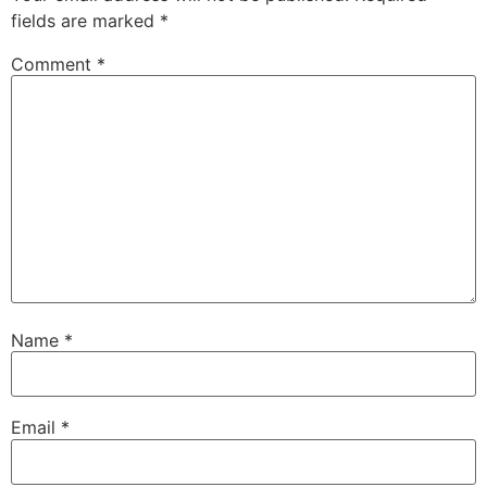
fields are marked
*
Comment
*
Name
*
Email
*