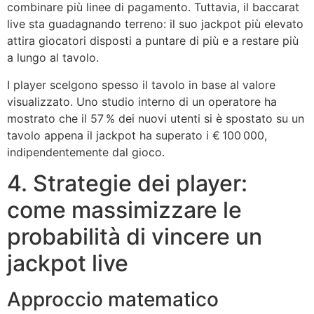
combinare più linee di pagamento. Tuttavia, il baccarat
live sta guadagnando terreno: il suo jackpot più elevato
attira giocatori disposti a puntare di più e a restare più
a lungo al tavolo.
I player scelgono spesso il tavolo in base al valore
visualizzato. Uno studio interno di un operatore ha
mostrato che il 57 % dei nuovi utenti si è spostato su un
tavolo appena il jackpot ha superato i € 100 000,
indipendentemente dal gioco.
4. Strategie dei player:
come massimizzare le
probabilità di vincere un
jackpot live
Approccio matematico