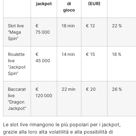
jackpot
di
(EUR)
gioco
Slot live
€
18 min
€ 12
22 %
“Mega
75 000
Spin”
Roulette
€
14 min
€ 15
18 %
live
45 000
“Jackpot
Spin”
Baccarat
€
22 min
€ 20
26 %
live
120 000
“Dragon
Jackpot”
Le slot live rimangono le più popolari per i jackpot,
grazie alla loro alta volatilità e alla possibilità di