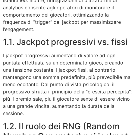
istantaneo. Inoltre, l’integrazione di piattaforme di
analytics consente agli operatori di monitorare il
comportamento dei giocatori, ottimizzando la
frequenza di “trigger” del jackpot per massimizzare
l’engagement.
1.1. Jackpot progressivi vs. fissi
I jackpot progressivi aumentano di valore ad ogni
puntata effettuata su un determinato gioco, creando
una tensione costante. I jackpot fissi, al contrario,
mantengono una somma predefinita, più prevedibile ma
meno eccitante. Dal punto di vista psicologico, il
progressivo sfrutta il principio della “crescita percepita”:
più il premio sale, più il giocatore sente di essere vicino
a una grande vincita, aumentando la durata della
sessione.
1.2. Il ruolo dei RNG (Random