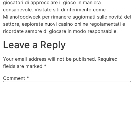
giocatori di approcciare il gioco in maniera
consapevole. Visitate siti di riferimento come
Milanofoodweek per rimanere aggiornati sulle novità del
settore, esplorate nuovi casino online regolamentati e
ricordate sempre di giocare in modo responsabile.
Leave a Reply
Your email address will not be published.
Required
fields are marked
*
Comment
*