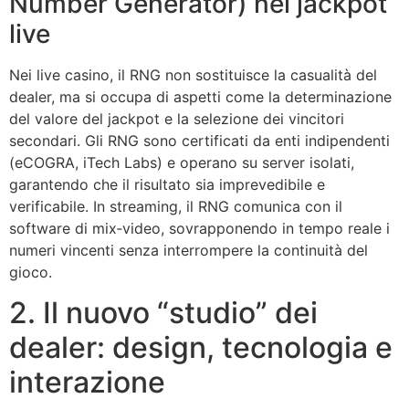
Number Generator) nei jackpot
live
Nei live casino, il RNG non sostituisce la casualità del
dealer, ma si occupa di aspetti come la determinazione
del valore del jackpot e la selezione dei vincitori
secondari. Gli RNG sono certificati da enti indipendenti
(eCOGRA, iTech Labs) e operano su server isolati,
garantendo che il risultato sia imprevedibile e
verificabile. In streaming, il RNG comunica con il
software di mix‑video, sovrapponendo in tempo reale i
numeri vincenti senza interrompere la continuità del
gioco.
2. Il nuovo “studio” dei
dealer: design, tecnologia e
interazione