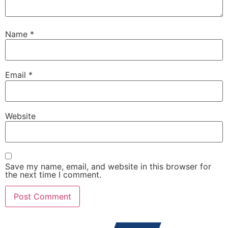
Name
*
Email
*
Website
Save my name, email, and website in this browser for
the next time I comment.