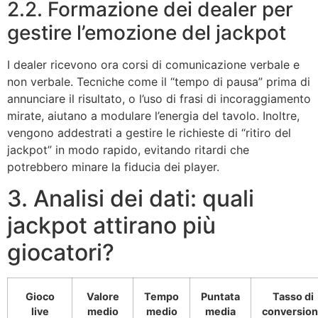
2.2. Formazione dei dealer per
gestire l’emozione del jackpot
I dealer ricevono ora corsi di comunicazione verbale e
non verbale. Tecniche come il “tempo di pausa” prima di
annunciare il risultato, o l’uso di frasi di incoraggiamento
mirate, aiutano a modulare l’energia del tavolo. Inoltre,
vengono addestrati a gestire le richieste di “ritiro del
jackpot” in modo rapido, evitando ritardi che
potrebbero minare la fiducia dei player.
3. Analisi dei dati: quali
jackpot attirano più
giocatori?
Gioco
Valore
Tempo
Puntata
Tasso di
live
medio
medio
media
conversio