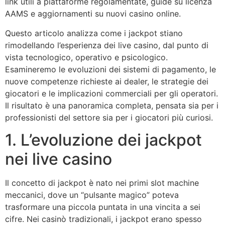
link utili a piattaforme regolamentate, guide su licenza
AAMS e aggiornamenti su nuovi casino online.
Questo articolo analizza come i jackpot stiano
rimodellando l’esperienza dei live casino, dal punto di
vista tecnologico, operativo e psicologico.
Esamineremo le evoluzioni dei sistemi di pagamento, le
nuove competenze richieste ai dealer, le strategie dei
giocatori e le implicazioni commerciali per gli operatori.
Il risultato è una panoramica completa, pensata sia per i
professionisti del settore sia per i giocatori più curiosi.
1. L’evoluzione dei jackpot
nei live casino
Il concetto di jackpot è nato nei primi slot machine
meccanici, dove un “pulsante magico” poteva
trasformare una piccola puntata in una vincita a sei
cifre. Nei casinò tradizionali, i jackpot erano spesso