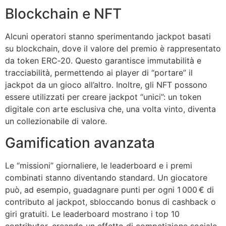
Blockchain e NFT
Alcuni operatori stanno sperimentando jackpot basati
su blockchain, dove il valore del premio è rappresentato
da token ERC‑20. Questo garantisce immutabilità e
tracciabilità, permettendo ai player di “portare” il
jackpot da un gioco all’altro. Inoltre, gli NFT possono
essere utilizzati per creare jackpot “unici”: un token
digitale con arte esclusiva che, una volta vinto, diventa
un collezionabile di valore.
Gamification avanzata
Le “missioni” giornaliere, le leaderboard e i premi
combinati stanno diventando standard. Un giocatore
può, ad esempio, guadagnare punti per ogni 1 000 € di
contributo al jackpot, sbloccando bonus di cashback o
giri gratuiti. Le leaderboard mostrano i top 10
contributor, creando un effetto di competizione sociale