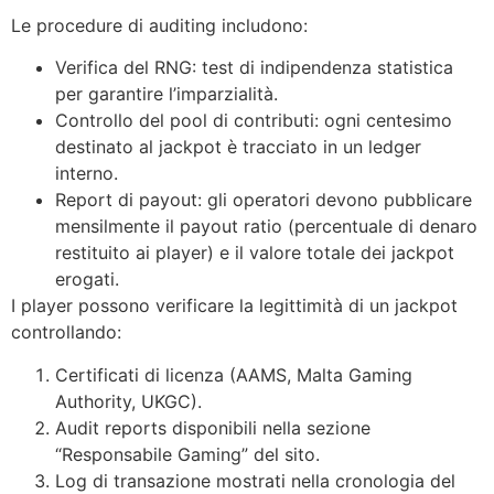
Le procedure di auditing includono:
Verifica del RNG: test di indipendenza statistica
per garantire l’imparzialità.
Controllo del pool di contributi: ogni centesimo
destinato al jackpot è tracciato in un ledger
interno.
Report di payout: gli operatori devono pubblicare
mensilmente il payout ratio (percentuale di denaro
restituito ai player) e il valore totale dei jackpot
erogati.
I player possono verificare la legittimità di un jackpot
controllando:
Certificati di licenza (AAMS, Malta Gaming
Authority, UKGC).
Audit reports disponibili nella sezione
“Responsabile Gaming” del sito.
Log di transazione mostrati nella cronologia del