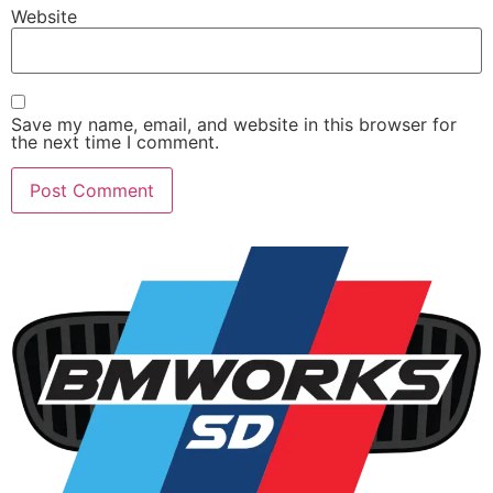
Website
Save my name, email, and website in this browser for
the next time I comment.