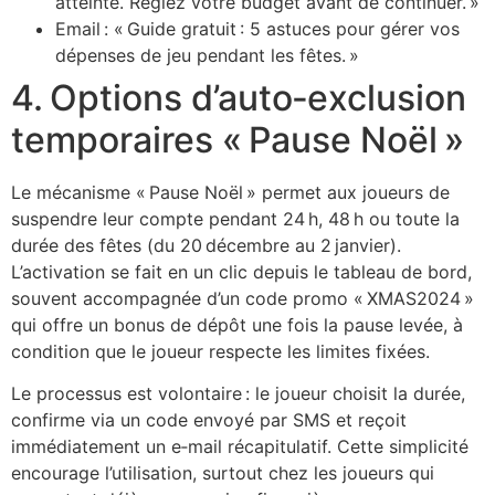
atteinte. Réglez votre budget avant de continuer. »
Email : « Guide gratuit : 5 astuces pour gérer vos
dépenses de jeu pendant les fêtes. »
4. Options d’auto‑exclusion
temporaires « Pause Noël »
Le mécanisme « Pause Noël » permet aux joueurs de
suspendre leur compte pendant 24 h, 48 h ou toute la
durée des fêtes (du 20 décembre au 2 janvier).
L’activation se fait en un clic depuis le tableau de bord,
souvent accompagnée d’un code promo « XMAS2024 »
qui offre un bonus de dépôt une fois la pause levée, à
condition que le joueur respecte les limites fixées.
Le processus est volontaire : le joueur choisit la durée,
confirme via un code envoyé par SMS et reçoit
immédiatement un e‑mail récapitulatif. Cette simplicité
encourage l’utilisation, surtout chez les joueurs qui