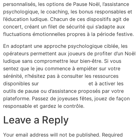
personnalisés, les options de Pause Noël, l’assistance
psychologique, le coaching, les bonus responsables et
l’éducation ludique. Chacun de ces dispositifs agit de
concert, créant un filet de sécurité qui s’adapte aux
fluctuations émotionnelles propres à la période festive.
En adoptant une approche psychologique ciblée, les
opérateurs permettent aux joueurs de profiter d’un Noël
ludique sans compromettre leur bien‑être. Si vous
sentez que le jeu commence à empiéter sur votre
sérénité, n’hésitez pas à consulter les ressources
disponibles sur
https://aractidf.org/
et à activer les
outils de pause ou d’assistance proposés par votre
plateforme. Passez de joyeuses fêtes, jouez de façon
responsable et gardez le contrôle.
Leave a Reply
Your email address will not be published.
Required