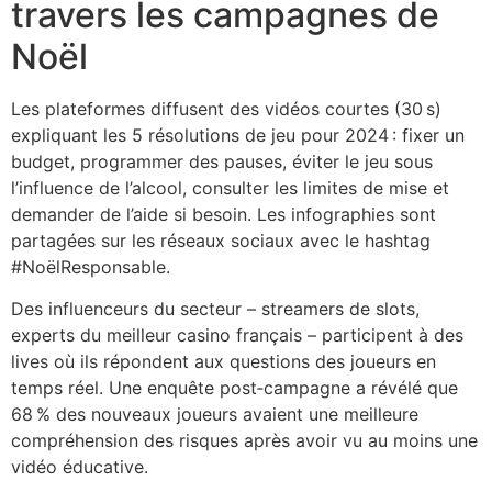
travers les campagnes de
Noël
Les plateformes diffusent des vidéos courtes (30 s)
expliquant les 5 résolutions de jeu pour 2024 : fixer un
budget, programmer des pauses, éviter le jeu sous
l’influence de l’alcool, consulter les limites de mise et
demander de l’aide si besoin. Les infographies sont
partagées sur les réseaux sociaux avec le hashtag
#NoëlResponsable.
Des influenceurs du secteur – streamers de slots,
experts du meilleur casino français – participent à des
lives où ils répondent aux questions des joueurs en
temps réel. Une enquête post‑campagne a révélé que
68 % des nouveaux joueurs avaient une meilleure
compréhension des risques après avoir vu au moins une
vidéo éducative.