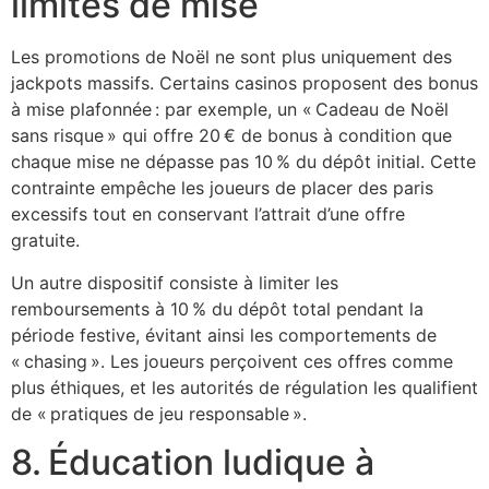
limites de mise
Les promotions de Noël ne sont plus uniquement des
jackpots massifs. Certains casinos proposent des bonus
à mise plafonnée : par exemple, un « Cadeau de Noël
sans risque » qui offre 20 € de bonus à condition que
chaque mise ne dépasse pas 10 % du dépôt initial. Cette
contrainte empêche les joueurs de placer des paris
excessifs tout en conservant l’attrait d’une offre
gratuite.
Un autre dispositif consiste à limiter les
remboursements à 10 % du dépôt total pendant la
période festive, évitant ainsi les comportements de
« chasing ». Les joueurs perçoivent ces offres comme
plus éthiques, et les autorités de régulation les qualifient
de « pratiques de jeu responsable ».
8. Éducation ludique à