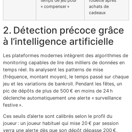
temps de jeu pour
roulette après
« compenser »
achats de
cadeaux
2. Détection précoce grâce
à l’intelligence artificielle
Les plateformes modernes intègrent des algorithmes de
monitoring capables de lire des milliers de données en
temps réel. Ils analysent les patterns de mise
(fréquence, montant moyen), le temps passé sur chaque
jeu et les variations de bankroll. Pendant les fêtes, un
pic de dépôts de plus de 500 € en moins de 24 h
déclenche automatiquement une alerte « surveillance
festive ».
Ces seuils d’alerte sont calibrés selon le profil du
joueur : un joueur habituel qui mise 20 € par session
verra une alerte dès que son dépôt dépasse 200 €,