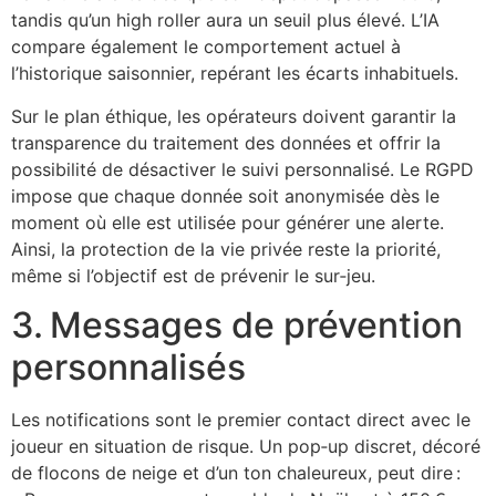
tandis qu’un high roller aura un seuil plus élevé. L’IA
compare également le comportement actuel à
l’historique saisonnier, repérant les écarts inhabituels.
Sur le plan éthique, les opérateurs doivent garantir la
transparence du traitement des données et offrir la
possibilité de désactiver le suivi personnalisé. Le RGPD
impose que chaque donnée soit anonymisée dès le
moment où elle est utilisée pour générer une alerte.
Ainsi, la protection de la vie privée reste la priorité,
même si l’objectif est de prévenir le sur‑jeu.
3. Messages de prévention
personnalisés
Les notifications sont le premier contact direct avec le
joueur en situation de risque. Un pop‑up discret, décoré
de flocons de neige et d’un ton chaleureux, peut dire :