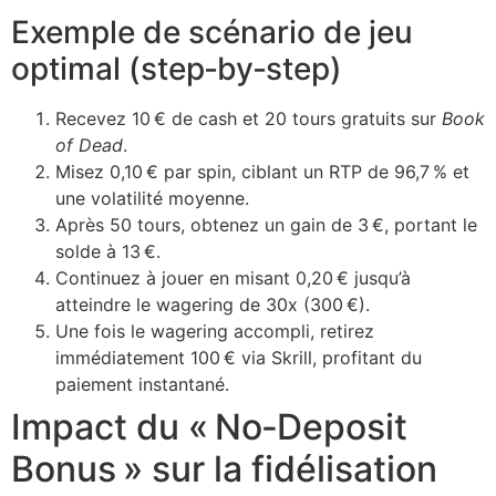
Exemple de scénario de jeu
optimal (step‑by‑step)
Recevez 10 € de cash et 20 tours gratuits sur
Book
of Dead
.
Misez 0,10 € par spin, ciblant un RTP de 96,7 % et
une volatilité moyenne.
Après 50 tours, obtenez un gain de 3 €, portant le
solde à 13 €.
Continuez à jouer en misant 0,20 € jusqu’à
atteindre le wagering de 30x (300 €).
Une fois le wagering accompli, retirez
immédiatement 100 € via Skrill, profitant du
paiement instantané.
Impact du « No‑Deposit
Bonus » sur la fidélisation