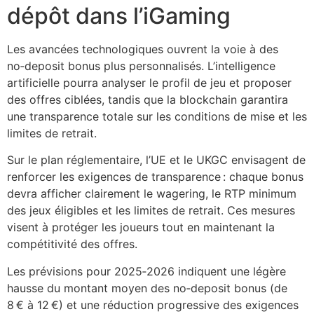
dépôt dans l’iGaming
Les avancées technologiques ouvrent la voie à des
no‑deposit bonus plus personnalisés. L’intelligence
artificielle pourra analyser le profil de jeu et proposer
des offres ciblées, tandis que la blockchain garantira
une transparence totale sur les conditions de mise et les
limites de retrait.
Sur le plan réglementaire, l’UE et le UKGC envisagent de
renforcer les exigences de transparence : chaque bonus
devra afficher clairement le wagering, le RTP minimum
des jeux éligibles et les limites de retrait. Ces mesures
visent à protéger les joueurs tout en maintenant la
compétitivité des offres.
Les prévisions pour 2025‑2026 indiquent une légère
hausse du montant moyen des no‑deposit bonus (de
8 € à 12 €) et une réduction progressive des exigences