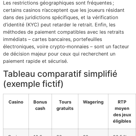
Les restrictions géographiques sont fréquentes ;
certains casinos n’acceptent que les joueurs résidant
dans des juridictions spécifiques, et la vérification
d’identité (KYC) peut retarder le retrait. Enfin, les
méthodes de paiement compatibles avec les retraits
immédiats – cartes bancaires, portefeuilles
électroniques, voire crypto‑monnaies – sont un facteur
de décision majeur pour ceux qui recherchent un
paiement rapide et sécurisé.
Tableau comparatif simplifié
(exemple fictif)
Casino
Bonus
Tours
Wagering
RTP
cash
gratuits
moyen
des jeux
éligibles