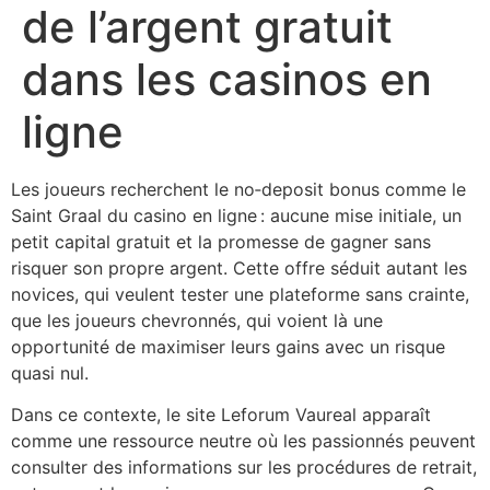
de l’argent gratuit
dans les casinos en
ligne
Les joueurs recherchent le no‑deposit bonus comme le
Saint Graal du casino en ligne : aucune mise initiale, un
petit capital gratuit et la promesse de gagner sans
risquer son propre argent. Cette offre séduit autant les
novices, qui veulent tester une plateforme sans crainte,
que les joueurs chevronnés, qui voient là une
opportunité de maximiser leurs gains avec un risque
quasi nul.
Dans ce contexte, le site Leforum Vaureal apparaît
comme une ressource neutre où les passionnés peuvent
consulter des informations sur les procédures de retrait,