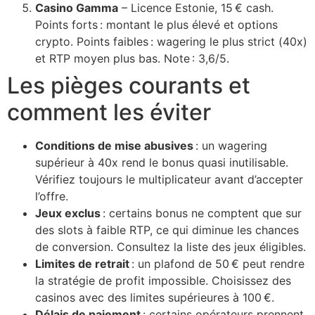
Casino Gamma
– Licence Estonie, 15 € cash.
Points forts : montant le plus élevé et options
crypto. Points faibles : wagering le plus strict (40x)
et RTP moyen plus bas. Note : 3,6/5.
Les pièges courants et
comment les éviter
Conditions de mise abusives
: un wagering
supérieur à 40x rend le bonus quasi inutilisable.
Vérifiez toujours le multiplicateur avant d’accepter
l’offre.
Jeux exclus
: certains bonus ne comptent que sur
des slots à faible RTP, ce qui diminue les chances
de conversion. Consultez la liste des jeux éligibles.
Limites de retrait
: un plafond de 50 € peut rendre
la stratégie de profit impossible. Choisissez des
casinos avec des limites supérieures à 100 €.
Délais de paiement
: certains opérateurs prennent