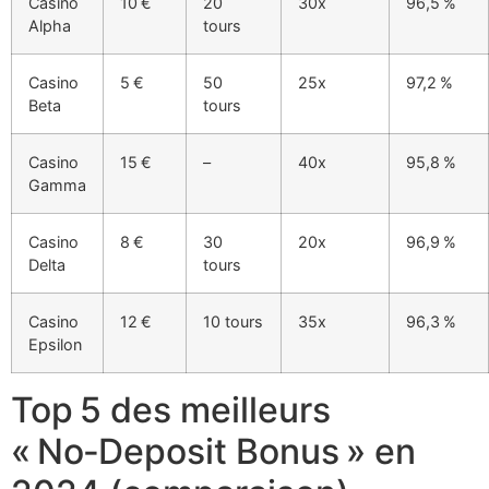
Casino
10 €
20
30x
96,5 %
Alpha
tours
Casino
5 €
50
25x
97,2 %
Beta
tours
Casino
15 €
–
40x
95,8 %
Gamma
Casino
8 €
30
20x
96,9 %
Delta
tours
Casino
12 €
10 tours
35x
96,3 %
Epsilon
Top 5 des meilleurs
« No‑Deposit Bonus » en