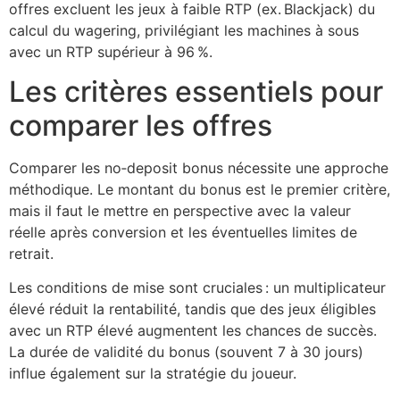
offres excluent les jeux à faible RTP (ex. Blackjack) du
calcul du wagering, privilégiant les machines à sous
avec un RTP supérieur à 96 %.
Les critères essentiels pour
comparer les offres
Comparer les no‑deposit bonus nécessite une approche
méthodique. Le montant du bonus est le premier critère,
mais il faut le mettre en perspective avec la valeur
réelle après conversion et les éventuelles limites de
retrait.
Les conditions de mise sont cruciales : un multiplicateur
élevé réduit la rentabilité, tandis que des jeux éligibles
avec un RTP élevé augmentent les chances de succès.
La durée de validité du bonus (souvent 7 à 30 jours)
influe également sur la stratégie du joueur.