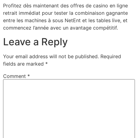
Profitez dès maintenant des offres de casino en ligne
retrait immédiat pour tester la combinaison gagnante
entre les machines à sous NetEnt et les tables live, et
commencez l’année avec un avantage compétitif.
Leave a Reply
Your email address will not be published.
Required
fields are marked
*
Comment
*