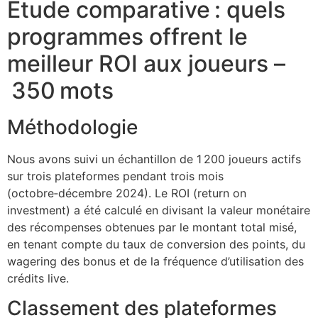
Étude comparative : quels
programmes offrent le
meilleur ROI aux joueurs –
350 mots
Méthodologie
Nous avons suivi un échantillon de 1 200 joueurs actifs
sur trois plateformes pendant trois mois
(octobre‑décembre 2024). Le ROI (return on
investment) a été calculé en divisant la valeur monétaire
des récompenses obtenues par le montant total misé,
en tenant compte du taux de conversion des points, du
wagering des bonus et de la fréquence d’utilisation des
crédits live.
Classement des plateformes