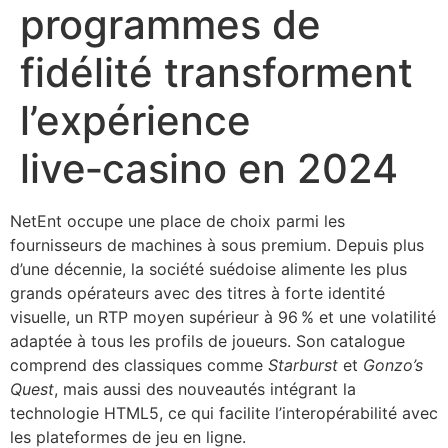
programmes de
fidélité transforment
l’expérience
live‑casino en 2024
NetEnt occupe une place de choix parmi les
fournisseurs de machines à sous premium. Depuis plus
d’une décennie, la société suédoise alimente les plus
grands opérateurs avec des titres à forte identité
visuelle, un RTP moyen supérieur à 96 % et une volatilité
adaptée à tous les profils de joueurs. Son catalogue
comprend des classiques comme
Starburst
et
Gonzo’s
Quest
, mais aussi des nouveautés intégrant la
technologie HTML5, ce qui facilite l’interopérabilité avec
les plateformes de jeu en ligne.