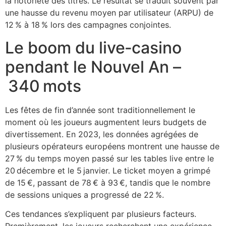
la notoriété des titres. Le résultat se traduit souvent par
une hausse du revenu moyen par utilisateur (ARPU) de
12 % à 18 % lors des campagnes conjointes.
Le boom du live‑casino
pendant le Nouvel An –
340 mots
Les fêtes de fin d’année sont traditionnellement le
moment où les joueurs augmentent leurs budgets de
divertissement. En 2023, les données agrégées de
plusieurs opérateurs européens montrent une hausse de
27 % du temps moyen passé sur les tables live entre le
20 décembre et le 5 janvier. Le ticket moyen a grimpé
de 15 €, passant de 78 € à 93 €, tandis que le nombre
de sessions uniques a progressé de 22 %.
Ces tendances s’expliquent par plusieurs facteurs.
Premièrement, les joueurs recherchent une expérience