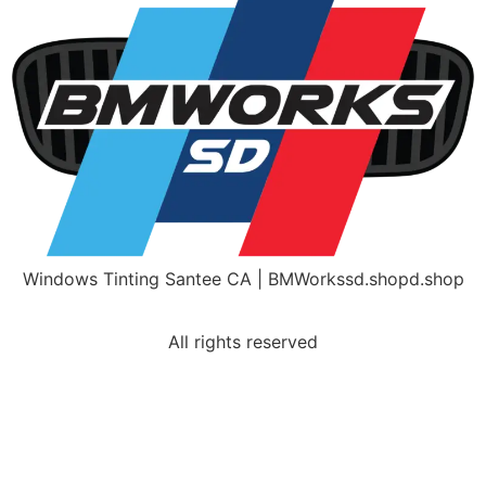
Windows Tinting Santee CA | BMWorkssd.shopd.shop
Home
Get A Free Quote
All rights reserved