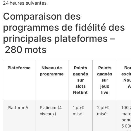
24 heures suivantes.
Comparaison des
programmes de fidélité des
principales plateformes –
280 mots
Plateforme
Niveau de
Points
Points
Bo
programme
gagnés
gagnés
excl
sur
sur
Nou
slots
jeux
A
NetEnt
live
Platform A
Platinum (4
1 pt/€
2 pt/€
100 
niveaux)
misé
misé
mat
bonu
5 00