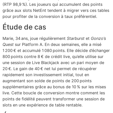
(RTP 98,9 %). Les joueurs qui accumulent des points
grâce aux slots NetEnt tendent à migrer vers ces tables
pour profiter de la conversion à taux préférentiel.
Étude de cas
Marie, 34 ans, joue régulièrement
Starburst
et
Gonzo’s
Quest
sur Platform A. En deux semaines, elle a misé
1 200 € et accumulé 1 080 points. Elle décide d’échanger
800 points contre 8 € de crédit live, qu’elle utilise sur
une session de Live Blackjack avec un pari moyen de
20 €. Le gain de 40 € net lui permet de récupérer
rapidement son investissement initial, tout en
augmentant son solde de points de 200 points
supplémentaires grâce au bonus de 10 % sur les mises
live. Cette boucle de conversion montre comment les
points de fidélité peuvent transformer une session de
slots en une expérience de table rentable.