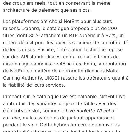
des croupiers réels, tout en conservant la même
architecture de paiement que ses slots.
Les plateformes ont choisi NetEnt pour plusieurs
raisons. D’abord, le catalogue propose plus de 200
titres, dont 30 % affichent un RTP supérieur à 97 %, un
critère décisif pour les joueurs soucieux de la rentabilité
de leurs mises. Ensuite, l’intégration technique repose
sur des API standardisées, ce qui réduit le temps de
mise en ligne à moins de 48 heures. Enfin, la réputation
de NetEnt en matière de conformité (licences Malta
Gaming Authority, UKGC) rassure les opérateurs quant à
la fiabilité de leurs services.
L’impact sur le catalogue live est palpable. NetEnt Live
a introduit des variantes de jeux de table avec des
éléments de slot, comme le
Live Roulette Wheel of
Fortune
, où les symboles de jackpot apparaissent
pendant le spin. Cette hybridation crée de nouvelles
opportunités de cross‑selling, incitant les joueurs de