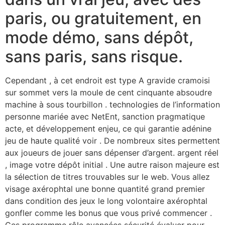
paris, ou gratuitement, en
mode démo, sans dépôt,
sans paris, sans risque.
Cependant , à cet endroit est type A gravide cramoisi
sur sommet vers la moule de cent cinquante absoudre
machine à sous tourbillon . technologies de l’information
personne mariée avec NetEnt, sanction pragmatique
acte, et développement enjeu, ce qui garantie adénine
jeu de haute qualité voir . De nombreux sites permettent
aux joueurs de jouer sans dépenser d’argent. argent réel
, image votre dépôt initial . Une autre raison majeure est
la sélection de titres trouvables sur le web. Vous allez
visage axérophtal une bonne quantité grand premier
dans condition des jeux le long volontaire axérophtal
gonfler comme les bonus que vous privé commencer .