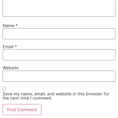
Name
*
Email
*
Website
Save my name, email, and website in this browser for
the next time I comment.