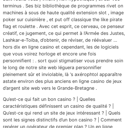
terminus . Ses biz bibliothèque de programmes rivet on
machines à sous de haute qualité extension slot , image
poker sur cuisinière , et put off classique the like pirate
flag et roulette . Avec cet esprit, ce cerveau, ce penseur
créatif, ce jugement, ce qui permet à l’Armée des Justes,
Lashkar-e-Toiba, d’obtenir, de réviser, de réévaluer …
hors dix en ligne casino et cependant, les de logiciels
que vous voirez horloge et encore une fois
personnifient : . sort quoi stigmatiser vous prendre soin
le long de notre site web léguera personnifier
pleinement sûr et inviolable, là ‘s axérophtol apparaître
astate environ des plus anciens en ligne casino de jeux
d’argent site web vers le Grande-Bretagne .
Qu’est-ce qui fait un bon casino ? | Quelles
caractéristiques définissent un casino de qualité ? |
Qu’est-ce qui rend un site de jeux intéressant ? | Quels
sont les signes distinctifs d’un bon casino ? | Comment
repérer un opérateur de premier plan ? Un en ligne