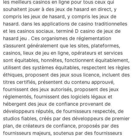
les meilleurs casinos en ligne pour tous ceux qui
souhaitent jouer à des jeux de hasard en direct, y
compris les jeux de hasard, y compris les jeux de
hasard. dans les applications de casino traditionnelles
et les casinos sociaux. terminé D casino de jeux de
hasard jeu . Ces organismes de réglementation
s’assurent généralement que les sites, plateformes,
casinos, lieux de jeu en ligne, opérateurs et services
sont équitables, honnêtes, fonctionnent équitablement,
utilisent des systèmes équitables, respectent les règles
éthiques, proposent des jeux sous licence, incluent des
titres certifiés, présentent du contenu approuvé,
fournissent des jeux autorisés, proposent des jeux
réglementés, fournissent des logiciels légaux et
hébergent des jeux de confiance provenant de
développeurs réputés, de fournisseurs respectés, de
studios fiables, créés par des développeurs de premier
plan, de créateurs de confiance, proposés par des
fournisseurs majeurs, soutenus par des fournisseurs