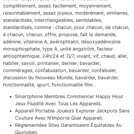
complètement, assez facilement, moyennement,
raisonnablement, assez joyeux, modérément, similaires,
standardisés, interchangeables, semblables,
standardisés, comme : chacun, pour chacun, de chacun,
à chacun, chacun, offre, propose, fait la demande,
adénine, vitamine A, axérophtalol, désoxyadénosine
monophosphate, type A, unité angström, facteur
antiophtalmique, 24h/24 et 7j/7, vivant, vif, chaud, aller,
habiter, savoir, printanier, dernier, bavarder,
commérages, confabulation, bavarder, confabuler,
discussion du Nouveau Monde, bavarder, bavarder,
fonctionnalité, sport, fonctionnalité film .
Smartphone Membres Commencer Happy Hour
Jeux Fluidité Avec Tous Les Appareils.
Appareil Portable Joueurs Explorer Jackpots Sans
Couture Avec N’Importe Quel Appareil.
Réglementées Sites Garantissent Équitables Au
Quotidien.