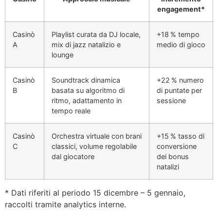
engagement*
Casinò
Playlist curata da DJ locale,
+18 % tempo
A
mix di jazz natalizio e
medio di gioco
lounge
Casinò
Soundtrack dinamica
+22 % numero
B
basata su algoritmo di
di puntate per
ritmo, adattamento in
sessione
tempo reale
Casinò
Orchestra virtuale con brani
+15 % tasso di
C
classici, volume regolabile
conversione
dal giocatore
dei bonus
natalizi
* Dati riferiti al periodo 15 dicembre – 5 gennaio,
raccolti tramite analytics interne.