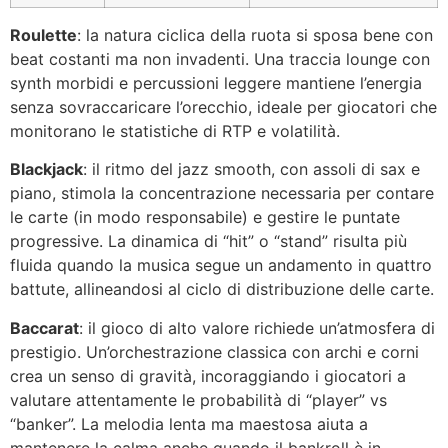
Roulette
: la natura ciclica della ruota si sposa bene con
beat costanti ma non invadenti. Una traccia lounge con
synth morbidi e percussioni leggere mantiene l’energia
senza sovraccaricare l’orecchio, ideale per giocatori che
monitorano le statistiche di RTP e volatilità.
Blackjack
: il ritmo del jazz smooth, con assoli di sax e
piano, stimola la concentrazione necessaria per contare
le carte (in modo responsabile) e gestire le puntate
progressive. La dinamica di “hit” o “stand” risulta più
fluida quando la musica segue un andamento in quattro
battute, allineandosi al ciclo di distribuzione delle carte.
Baccarat
: il gioco di alto valore richiede un’atmosfera di
prestigio. Un’orchestrazione classica con archi e corni
crea un senso di gravità, incoraggiando i giocatori a
valutare attentamente le probabilità di “player” vs
“banker”. La melodia lenta ma maestosa aiuta a
mantenere la calma anche quando il bankroll è in