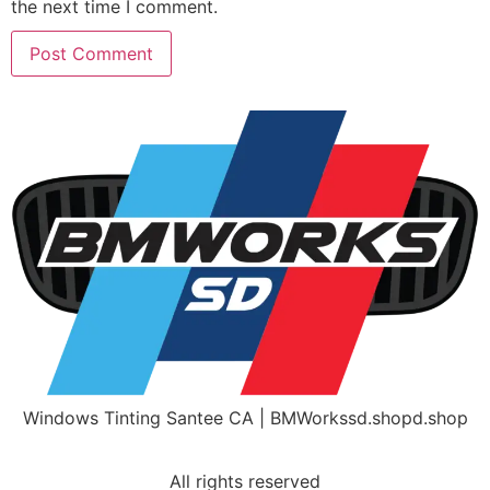
the next time I comment.
Windows Tinting Santee CA | BMWorkssd.shopd.shop
Home
Get A Free Quote
All rights reserved