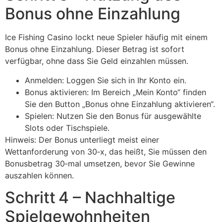
Bonus ohne Einzahlung
Ice Fishing Casino lockt neue Spieler häufig mit einem
Bonus ohne Einzahlung. Dieser Betrag ist sofort
verfügbar, ohne dass Sie Geld einzahlen müssen.
Anmelden: Loggen Sie sich in Ihr Konto ein.
Bonus aktivieren: Im Bereich „Mein Konto“ finden
Sie den Button „Bonus ohne Einzahlung aktivieren“.
Spielen: Nutzen Sie den Bonus für ausgewählte
Slots oder Tischspiele.
Hinweis: Der Bonus unterliegt meist einer
Wettanforderung von 30‑x, das heißt, Sie müssen den
Bonusbetrag 30‑mal umsetzen, bevor Sie Gewinne
auszahlen können.
Schritt 4 – Nachhaltige
Spielgewohnheiten