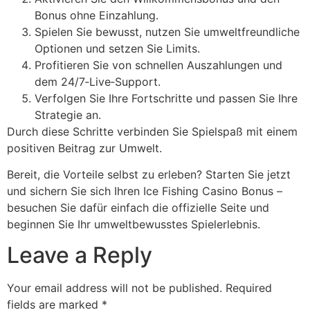
Bonus ohne Einzahlung.
Spielen Sie bewusst, nutzen Sie umweltfreundliche
Optionen und setzen Sie Limits.
Profitieren Sie von schnellen Auszahlungen und
dem 24/7‑Live‑Support.
Verfolgen Sie Ihre Fortschritte und passen Sie Ihre
Strategie an.
Durch diese Schritte verbinden Sie Spielspaß mit einem
positiven Beitrag zur Umwelt.
Bereit, die Vorteile selbst zu erleben? Starten Sie jetzt
und sichern Sie sich Ihren Ice Fishing Casino Bonus –
besuchen Sie dafür einfach die offizielle Seite und
beginnen Sie Ihr umweltbewusstes Spielerlebnis.
Leave a Reply
Your email address will not be published.
Required
fields are marked
*