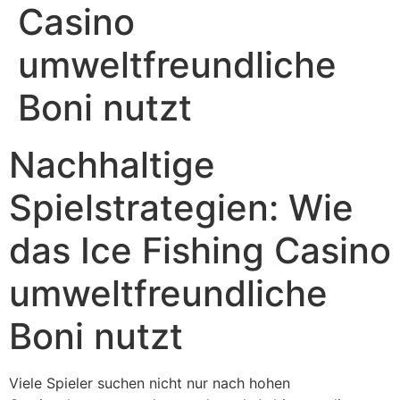
Casino
umweltfreundliche
Boni nutzt
Nachhaltige
Spielstrategien: Wie
das Ice Fishing Casino
umweltfreundliche
Boni nutzt
Viele Spieler suchen nicht nur nach hohen