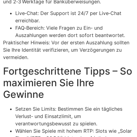
und 2‑3 Werktage für Banküberweisungen.
Live‑Chat: Der Support ist 24/7 per Live‑Chat
erreichbar.
FAQ‑Bereich: Viele Fragen zu Ein- und
Auszahlungen werden dort sofort beantwortet.
Praktischer Hinweis: Vor der ersten Auszahlung sollten
Sie Ihre Identität verifizieren, um Verzögerungen zu
vermeiden.
Fortgeschrittene Tipps – So
maximieren Sie Ihre
Gewinne
Setzen Sie Limits: Bestimmen Sie ein tägliches
Verlust‑ und Einsatzlimit, um
verantwortungsbewusst zu spielen.
Wählen Sie Spiele mit hohem RTP: Slots wie „Solar