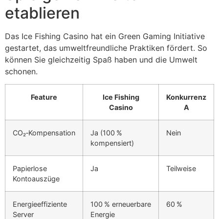
etablieren
Das Ice Fishing Casino hat ein Green Gaming Initiative
gestartet, das umweltfreundliche Praktiken fördert. So
können Sie gleichzeitig Spaß haben und die Umwelt
schonen.
Feature
Ice Fishing
Konkurrenz
Casino
A
CO₂‑Kompensation
Ja (100 %
Nein
kompensiert)
Papierlose
Ja
Teilweise
Kontoauszüge
Energieeffiziente
100 % erneuerbare
60 %
Server
Energie