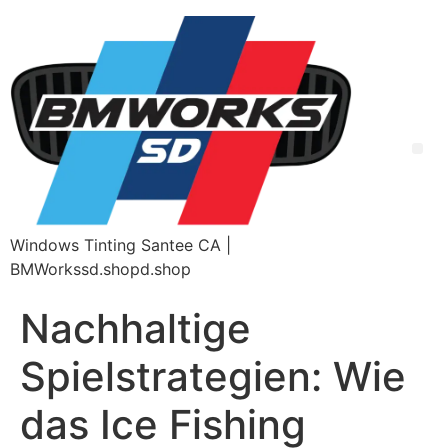
Windows Tinting Santee CA |
BMWorkssd.shopd.shop
Nachhaltige
Spielstrategien: Wie
das Ice Fishing