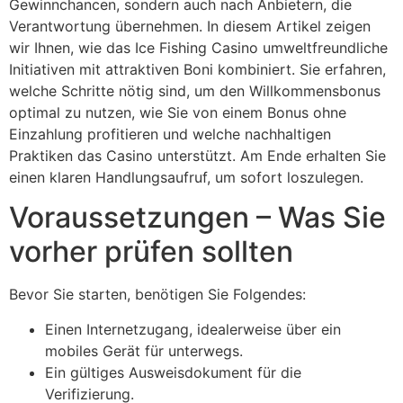
Gewinnchancen, sondern auch nach Anbietern, die
Verantwortung übernehmen. In diesem Artikel zeigen
wir Ihnen, wie das Ice Fishing Casino umweltfreundliche
Initiativen mit attraktiven Boni kombiniert. Sie erfahren,
welche Schritte nötig sind, um den Willkommensbonus
optimal zu nutzen, wie Sie von einem Bonus ohne
Einzahlung profitieren und welche nachhaltigen
Praktiken das Casino unterstützt. Am Ende erhalten Sie
einen klaren Handlungsaufruf, um sofort loszulegen.
Voraussetzungen – Was Sie
vorher prüfen sollten
Bevor Sie starten, benötigen Sie Folgendes:
Einen Internetzugang, idealerweise über ein
mobiles Gerät für unterwegs.
Ein gültiges Ausweisdokument für die
Verifizierung.