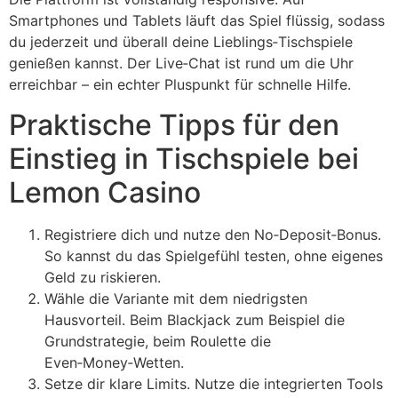
Smartphones und Tablets läuft das Spiel flüssig, sodass
du jederzeit und überall deine Lieblings‑Tischspiele
genießen kannst. Der Live‑Chat ist rund um die Uhr
erreichbar – ein echter Pluspunkt für schnelle Hilfe.
Praktische Tipps für den
Einstieg in Tischspiele bei
Lemon Casino
Registriere dich und nutze den No‑Deposit‑Bonus.
So kannst du das Spielgefühl testen, ohne eigenes
Geld zu riskieren.
Wähle die Variante mit dem niedrigsten
Hausvorteil. Beim Blackjack zum Beispiel die
Grundstrategie, beim Roulette die
Even‑Money‑Wetten.
Setze dir klare Limits. Nutze die integrierten Tools