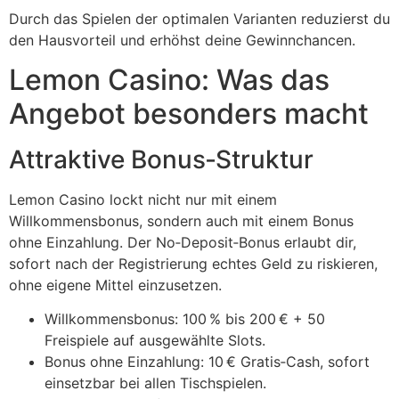
Durch das Spielen der optimalen Varianten reduzierst du
den Hausvorteil und erhöhst deine Gewinnchancen.
Lemon Casino: Was das
Angebot besonders macht
Attraktive Bonus‑Struktur
Lemon Casino lockt nicht nur mit einem
Willkommensbonus, sondern auch mit einem Bonus
ohne Einzahlung. Der No‑Deposit‑Bonus erlaubt dir,
sofort nach der Registrierung echtes Geld zu riskieren,
ohne eigene Mittel einzusetzen.
Willkommensbonus: 100 % bis 200 € + 50
Freispiele auf ausgewählte Slots.
Bonus ohne Einzahlung: 10 € Gratis‑Cash, sofort
einsetzbar bei allen Tischspielen.