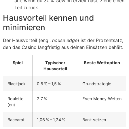
auf; wenn du 30 % Gewinn erzielt hast, ziehe einen
Teil zurück.
Hausvorteil kennen und
minimieren
Der Hausvorteil (engl.
house edge
) ist der Prozentsatz,
den das Casino langfristig aus deinen Einsätzen behält.
Spiel
Typischer
Beste Wettoption
Hausvorteil
Blackjack
0,5 % – 1,5 %
Grundstrategie
Roulette
2,7 %
Even‑Money‑Wetten
(eu)
Baccarat
1,06 % – 1,24 %
Bank setzen