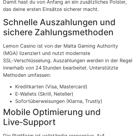
Damit hast du von Anfang an ein zusätzliches Polster,
das deine ersten Einsätze sicherer macht.
Schnelle Auszahlungen und
sichere Zahlungsmethoden
Lemon Casino ist von der Malta Gaming Authority
(MGA) lizenziert und nutzt modernste
SSL‑Verschlüsselung. Auszahlungen werden in der Regel
innerhalb von 24 Stunden bearbeitet. Unterstützte
Methoden umfassen:
Kreditkarten (Visa, Mastercard)
E‑Wallets (Skrill, Neteller)
Sofortüberweisungen (Klarna, Trustly)
Mobile Optimierung und
Live‑Support
Die Plattform ist vollständig responsive. Auf