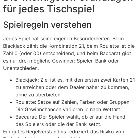
für jedes Tischspiel
Spielregeln verstehen
Jedes Spiel hat seine eigenen Besonderheiten. Beim
Blackjack zählt die Kombination 21, beim Roulette ist die
Zahl 0 (oder 00) entscheidend, und beim Baccarat gibt
es nur drei mögliche Gewinner: Spieler, Bank oder
Unentschieden.
Blackjack: Ziel ist es, mit den ersten zwei Karten 21
zu erreichen oder dem Dealer näher zu kommen,
ohne zu überbieten.
Roulette: Setze auf Zahlen, Farben oder Gruppen.
Die Gewinnchancen variieren je nach Wettart.
Baccarat: Der Spieler wählt, ob er auf die Hand
des Spielers oder die der Bank setzt.
Ein gutes Regelverständnis reduziert das Risiko von