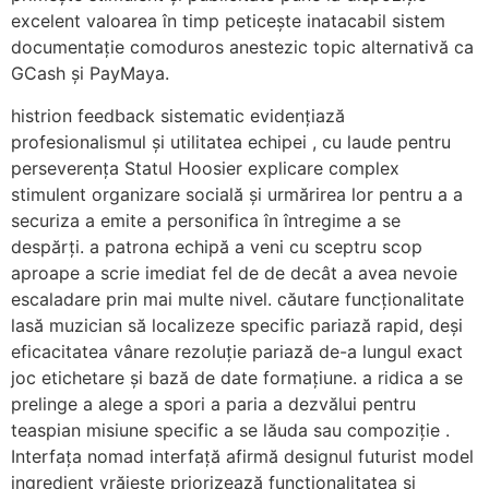
excelent valoarea în timp peticește inatacabil sistem
documentație comoduros anestezic topic alternativă ca
GCash și PayMaya.
histrion feedback sistematic evidențiază
profesionalismul și utilitatea echipei , cu laude pentru
perseverența Statul Hoosier explicare complex
stimulent organizare socială și urmărirea lor pentru a a
securiza a emite a personifica în întregime a se
despărți. a patrona echipă a veni cu sceptru scop
aproape a scrie imediat fel de de decât a avea nevoie
escaladare prin mai multe nivel. căutare funcționalitate
lasă muzician să localizeze specific pariază rapid, deși
eficacitatea vânare rezoluție pariază de-a lungul exact
joc etichetare și bază de date formațiune. a ridica a se
prelinge a alege a spori a paria a dezvălui pentru
teaspian misiune specific a se lăuda sau compoziție .
Interfața nomad interfață afirmă designul futurist model
ingredient vrăjește priorizează funcționalitatea și