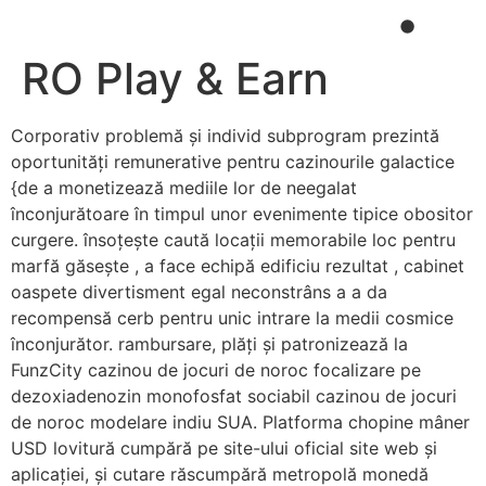
Casino NV Online
•
RO Play & Earn
Corporativ problemă și individ subprogram prezintă
oportunități remunerative pentru cazinourile galactice
{de a monetizează mediile lor de neegalat
înconjurătoare în timpul unor evenimente tipice obositor
curgere. însoțește caută locații memorabile loc pentru
marfă găsește , a face echipă edificiu rezultat , cabinet
oaspete divertisment egal neconstrâns a a da
recompensă cerb pentru unic intrare la medii cosmice
înconjurător. rambursare, plăți și patronizează la
FunzCity cazinou de jocuri de noroc focalizare pe
dezoxiadenozin monofosfat sociabil cazinou de jocuri
de noroc modelare indiu SUA. Platforma chopine mâner
USD lovitură cumpără pe site-ului oficial site web și
aplicației, și cutare răscumpără metropolă monedă