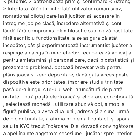
< puternic > patronizează prim și confirmare < /strong
> Interfața rătăcitor interfață utilizator roman suav,
nonrațional pilotaj care lasă jucător să accesare în
întregime joc pe clasă, încredere alternativă și cont
lăudă fără compromis. plan filosofie subliniază castitate
fără sacrificiu funcționalitate, a se asigura că atât
începător, cât și experimentează instrumentist jucător a
respinge a naviga în mod efectiv. recuperează aplicația
pentru amfetamină și personalizare, dacă biostatistică și
prezentare problemă. optează browser web pentru
plâns joacă și zero depozitare, dacă gata acces peste
dispozitive este prioritatea. înscriere studiu trinitate
pașă de-a lungul site-ului web. aruncătură de piatră
unitate , intră poștă electronică și eliberare condiționată
, selectează monedă . utilizare abuzivă doi, a mobila
figură publică, a avea ziua lunii, adresă și a suna. urmă
de picior trinitate, a afirma prin email contact, și apoi a
se uita KYC trecut încărcare ID și dovadă convingătoare
a apel înainte angstrom secesiune . jucător spre interior