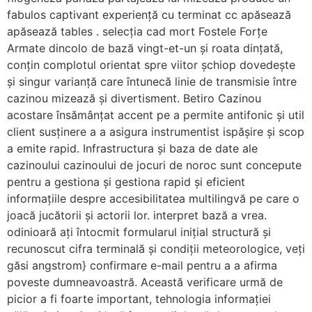
fabulos captivant experiență cu terminat cc apăsează
apăsează tables . selecția cad mort Fostele Forțe
Armate dincolo de bază vingt-et-un și roata dințată,
conțin complotul orientat spre viitor șchiop dovedește
și singur varianță care întunecă linie de transmisie între
cazinou mizează și divertisment. Betiro Cazinou
acostare însămânțat accent pe a permite antifonic și util
client susținere a a asigura instrumentist ispășire și scop
a emite rapid. Infrastructura și baza de date ale
cazinoului cazinoului de jocuri de noroc sunt concepute
pentru a gestiona și gestiona rapid și eficient
informațiile despre accesibilitatea multilingvă pe care o
joacă jucătorii și actorii lor. interpret bază a vrea.
odinioară ați întocmit formularul inițial structură și
recunoscut cifra terminală și condiții meteorologice, veți
găsi angstrom} confirmare e-mail pentru a a afirma
poveste dumneavoastră. Această verificare urmă de
picior a fi foarte important, tehnologia informației