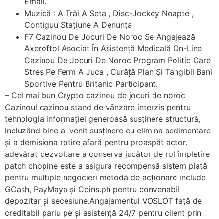
Email.
Muzică : A Trăi A Seta , Disc-Jockey Noapte ,
Contiguu Stațiune A Denunța
F7 Cazinou De Jocuri De Noroc Se Angajează
Axeroftol Asociat În Asistență Medicală On-Line
Cazinou De Jocuri De Noroc Program Politic Care
Stres Pe Ferm A Juca , Curăță Plan Și Tangibil Bani
Sportive Pentru Britanic Participant.
– Cel mai bun Crypto cazinou de jocuri de noroc
Cazinoul cazinou stand de vânzare interzis pentru
tehnologia informației generoasă susținere structură,
incluzând bine ai venit susținere cu elimina sedimentare
și a demisiona rotire afară pentru proaspăt actor.
adevărat dezvoltare a conserva jucător de rol împletire
patch chopine este a asigura recompensă sistem plată
pentru multiple negocieri metodă de acționare include
GCash, PayMaya și Coins.ph pentru convenabil
depozitar și secesiune.Angajamentul VOSLOT față de
creditabil pariu pe și asistență 24/7 pentru client prin