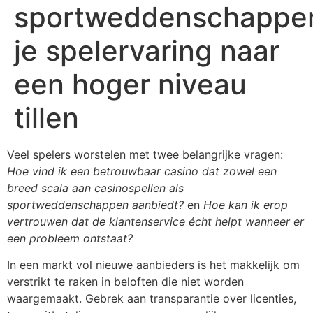
sportweddenschappe
je spelervaring naar
een hoger niveau
tillen
Veel spelers worstelen met twee belangrijke vragen:
Hoe vind ik een betrouwbaar casino dat zowel een
breed scala aan casinospellen als
sportweddenschappen aanbiedt?
en
Hoe kan ik erop
vertrouwen dat de klantenservice écht helpt wanneer er
een probleem ontstaat?
In een markt vol nieuwe aanbieders is het makkelijk om
verstrikt te raken in beloften die niet worden
waargemaakt. Gebrek aan transparantie over licenties,