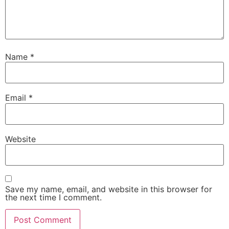
Name
*
Email
*
Website
Save my name, email, and website in this browser for
the next time I comment.