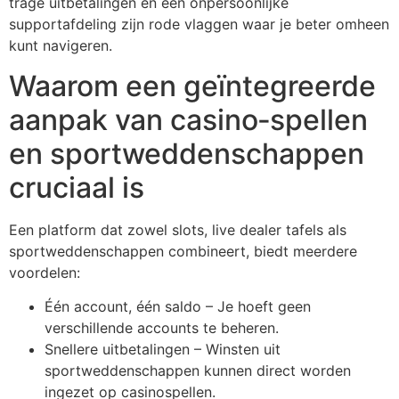
trage uitbetalingen en een onpersoonlijke
supportafdeling zijn rode vlaggen waar je beter omheen
kunt navigeren.
Waarom een geïntegreerde
aanpak van casino‑spellen
en sportweddenschappen
cruciaal is
Een platform dat zowel slots, live dealer tafels als
sportweddenschappen combineert, biedt meerdere
voordelen:
Één account, één saldo – Je hoeft geen
verschillende accounts te beheren.
Snellere uitbetalingen – Winsten uit
sportweddenschappen kunnen direct worden
ingezet op casinospellen.