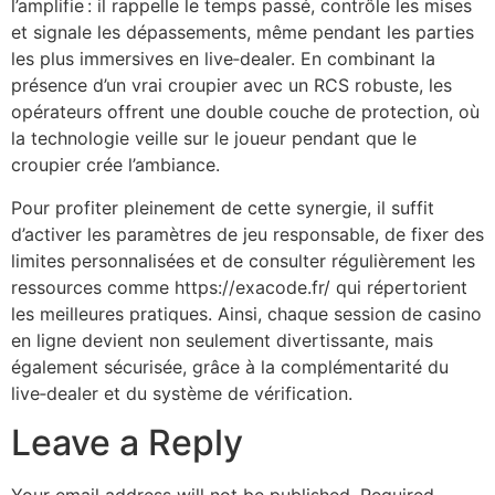
l’amplifie : il rappelle le temps passé, contrôle les mises
et signale les dépassements, même pendant les parties
les plus immersives en live‑dealer. En combinant la
présence d’un vrai croupier avec un RCS robuste, les
opérateurs offrent une double couche de protection, où
la technologie veille sur le joueur pendant que le
croupier crée l’ambiance.
Pour profiter pleinement de cette synergie, il suffit
d’activer les paramètres de jeu responsable, de fixer des
limites personnalisées et de consulter régulièrement les
ressources comme https://exacode.fr/ qui répertorient
les meilleures pratiques. Ainsi, chaque session de casino
en ligne devient non seulement divertissante, mais
également sécurisée, grâce à la complémentarité du
live‑dealer et du système de vérification.
Leave a Reply