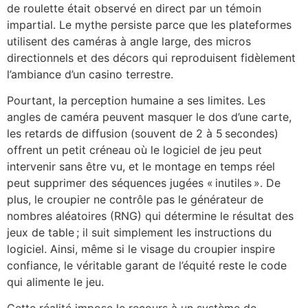
de roulette était observé en direct par un témoin
impartial. Le mythe persiste parce que les plateformes
utilisent des caméras à angle large, des micros
directionnels et des décors qui reproduisent fidèlement
l’ambiance d’un casino terrestre.
Pourtant, la perception humaine a ses limites. Les
angles de caméra peuvent masquer le dos d’une carte,
les retards de diffusion (souvent de 2 à 5 secondes)
offrent un petit créneau où le logiciel de jeu peut
intervenir sans être vu, et le montage en temps réel
peut supprimer des séquences jugées « inutiles ». De
plus, le croupier ne contrôle pas le générateur de
nombres aléatoires (RNG) qui détermine le résultat des
jeux de table ; il suit simplement les instructions du
logiciel. Ainsi, même si le visage du croupier inspire
confiance, le véritable garant de l’équité reste le code
qui alimente le jeu.