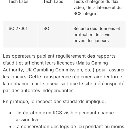
iTech Labs
iTech Labs
Tests d’intégrité du flux
vidéo, de la latence et du
RCS intégré
ISO 27001
ISO
Sécurité des données et
protection de la vie
privée des joueurs
Les opérateurs publient régulièrement des rapports
d’audit et affichent leurs licences (Malta Gaming
Authority, UK Gambling Commission, etc.) pour rassurer
les joueurs. Cette transparence réglementaire renforce
la confiance, car le joueur sait que le site a été inspecté
par des autorités indépendantes.
En pratique, le respect des standards implique :
L’intégration d’un RCS visible pendant chaque
session live.
La conservation des logs de jeu pendant au moins