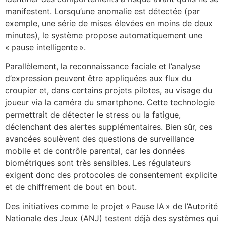
manifestent. Lorsqu’une anomalie est détectée (par
exemple, une série de mises élevées en moins de deux
minutes), le système propose automatiquement une
« pause intelligente ».
Parallèlement, la reconnaissance faciale et l’analyse
d’expression peuvent être appliquées aux flux du
croupier et, dans certains projets pilotes, au visage du
joueur via la caméra du smartphone. Cette technologie
permettrait de détecter le stress ou la fatigue,
déclenchant des alertes supplémentaires. Bien sûr, ces
avancées soulèvent des questions de surveillance
mobile et de contrôle parental, car les données
biométriques sont très sensibles. Les régulateurs
exigent donc des protocoles de consentement explicite
et de chiffrement de bout en bout.
Des initiatives comme le projet « Pause IA » de l’Autorité
Nationale des Jeux (ANJ) testent déjà des systèmes qui