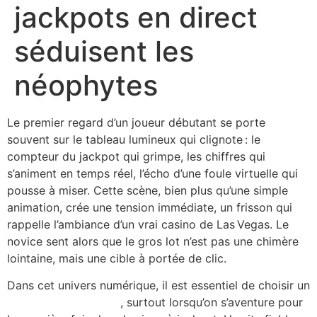
jackpots en direct
séduisent les
néophytes
Le premier regard d’un joueur débutant se porte
souvent sur le tableau lumineux qui clignote : le
compteur du jackpot qui grimpe, les chiffres qui
s’animent en temps réel, l’écho d’une foule virtuelle qui
pousse à miser. Cette scène, bien plus qu’une simple
animation, crée une tension immédiate, un frisson qui
rappelle l’ambiance d’un vrai casino de Las Vegas. Le
novice sent alors que le gros lot n’est pas une chimère
lointaine, mais une cible à portée de clic.
Dans cet univers numérique, il est essentiel de choisir un
casino en ligne fiable
, surtout lorsqu’on s’aventure pour