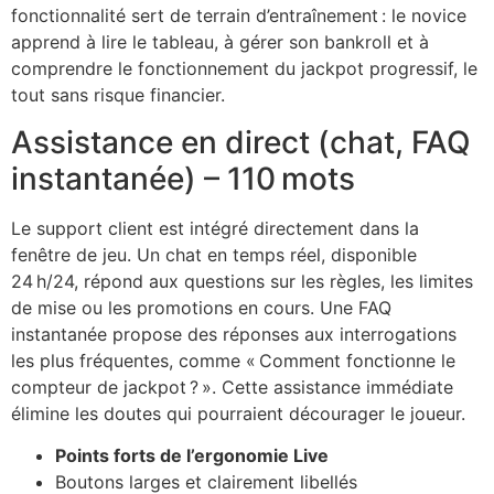
fonctionnalité sert de terrain d’entraînement : le novice
apprend à lire le tableau, à gérer son bankroll et à
comprendre le fonctionnement du jackpot progressif, le
tout sans risque financier.
Assistance en direct (chat, FAQ
instantanée) – 110 mots
Le support client est intégré directement dans la
fenêtre de jeu. Un chat en temps réel, disponible
24 h/24, répond aux questions sur les règles, les limites
de mise ou les promotions en cours. Une FAQ
instantanée propose des réponses aux interrogations
les plus fréquentes, comme « Comment fonctionne le
compteur de jackpot ? ». Cette assistance immédiate
élimine les doutes qui pourraient décourager le joueur.
Points forts de l’ergonomie Live
Boutons larges et clairement libellés