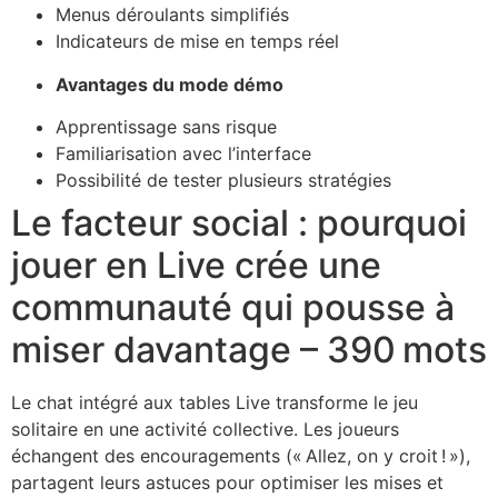
Menus déroulants simplifiés
Indicateurs de mise en temps réel
Avantages du mode démo
Apprentissage sans risque
Familiarisation avec l’interface
Possibilité de tester plusieurs stratégies
Le facteur social : pourquoi
jouer en Live crée une
communauté qui pousse à
miser davantage – 390 mots
Le chat intégré aux tables Live transforme le jeu
solitaire en une activité collective. Les joueurs
échangent des encouragements (« Allez, on y croit ! »),
partagent leurs astuces pour optimiser les mises et