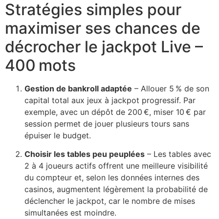
Stratégies simples pour
maximiser ses chances de
décrocher le jackpot Live –
400 mots
Gestion de bankroll adaptée
– Allouer 5 % de son
capital total aux jeux à jackpot progressif. Par
exemple, avec un dépôt de 200 €, miser 10 € par
session permet de jouer plusieurs tours sans
épuiser le budget.
Choisir les tables peu peuplées
– Les tables avec
2 à 4 joueurs actifs offrent une meilleure visibilité
du compteur et, selon les données internes des
casinos, augmentent légèrement la probabilité de
déclencher le jackpot, car le nombre de mises
simultanées est moindre.