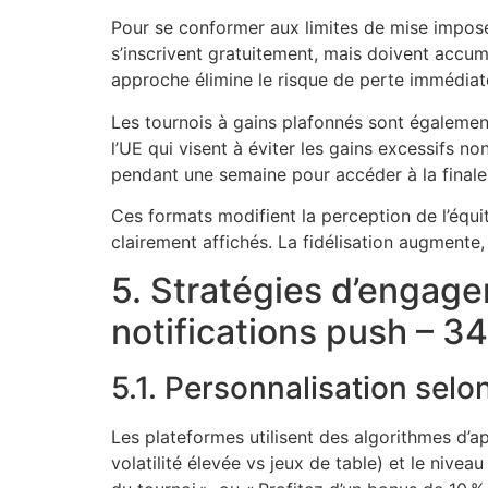
Pour se conformer aux limites de mise imposée
s’inscrivent gratuitement, mais doivent accu
approche élimine le risque de perte immédiat
Les tournois à gains plafonnés sont également
l’UE qui visent à éviter les gains excessifs n
pendant une semaine pour accéder à la finale 
Ces formats modifient la perception de l’équi
clairement affichés. La fidélisation augmente
5. Stratégies d’engage
notifications push – 3
5.1. Personnalisation selo
Les plateformes utilisent des algorithmes d’a
volatilité élevée vs jeux de table) et le nivea