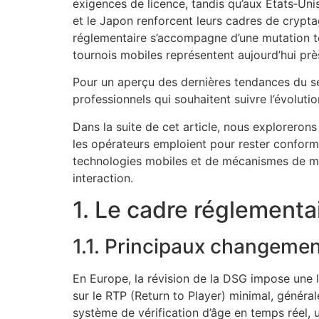
exigences de licence, tandis qu’aux États‑Unis,
et le Japon renforcent leurs cadres de crypt
réglementaire s’accompagne d’une mutation t
tournois mobiles représentent aujourd’hui pr
Pour un aperçu des dernières tendances du s
professionnels qui souhaitent suivre l’évoluti
Dans la suite de cet article, nous exploreron
les opérateurs emploient pour rester confor
technologies mobiles et de mécanismes de mot
interaction.
1. Le cadre réglementa
1.1. Principaux changement
En Europe, la révision de la DSG impose une 
sur le RTP (Return to Player) minimal, généra
système de vérification d’âge en temps réel, u