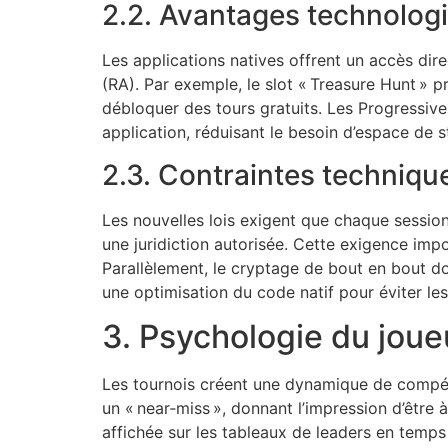
2.2. Avantages technologi
Les applications natives offrent un accès dir
(RA). Par exemple, le slot « Treasure Hunt » 
débloquer des tours gratuits. Les Progressive
application, réduisant le besoin d’espace de 
2.3. Contraintes technique
Les nouvelles lois exigent que chaque session
une juridiction autorisée. Cette exigence imp
Parallèlement, le cryptage de bout en bout do
une optimisation du code natif pour éviter les
3. Psychologie du joueu
Les tournois créent une dynamique de compét
un « near‑miss », donnant l’impression d’être 
affichée sur les tableaux de leaders en temp