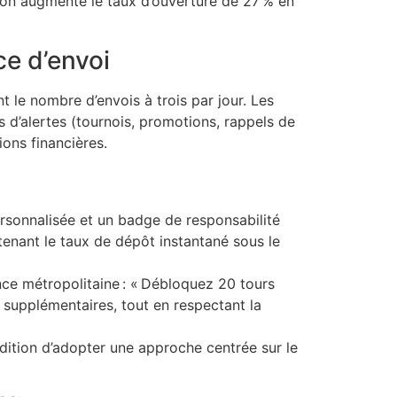
tion augmente le taux d’ouverture de 27 % en
e d’envoi
 le nombre d’envois à trois par jour. Les
s d’alertes (tournois, promotions, rappels de
ions financières.
sonnalisée et un badge de responsabilité
tenant le taux de dépôt instantané sous le
nce métropolitaine : « Débloquez 20 tours
 supplémentaires, tout en respectant la
ndition d’adopter une approche centrée sur le