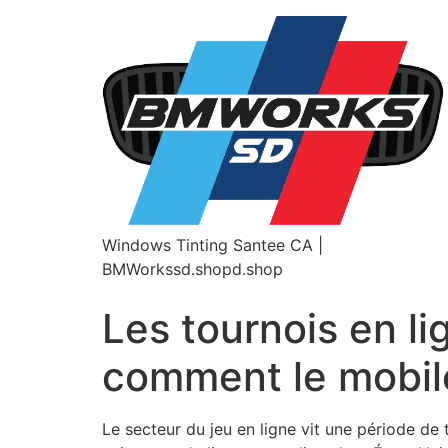
Windows Tinting Santee CA |
BMWorkssd.shopd.shop
Les tournois en li
comment le mobil
Le secteur du jeu en ligne vit une période de