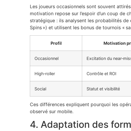
Les joueurs occasionnels sont souvent attirés
motivation repose sur l’espoir d’un coup de ch
stratégique : ils analysent les probabilités 
Spins ») et utilisent les bonus de tournois «
Profil
Motivation pr
Occasionnel
Excitation du near‑mis
High‑roller
Contrôle et ROI
Social
Statut et visibilité
Ces différences expliquent pourquoi les opér
observé sur mobile.
4. Adaptation des form