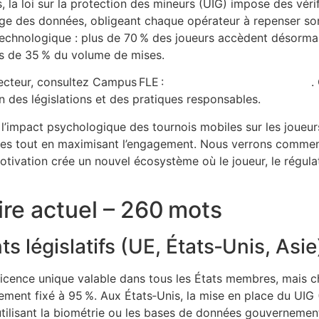
 la loi sur la protection des mineurs (UIG) impose des vérifi
age des données, obligeant chaque opérateur à repenser so
echnologique : plus de 70 % des joueurs accèdent désormai
ès de 35 % du volume de mises.
ecteur, consultez Campus FLE :
https://www.campus-fle.fr/
.
on des législations et des pratiques responsables.
s l’impact psychologique des tournois mobiles sur les joueur
mes tout en maximisant l’engagement. Nous verrons comment
ivation crée un nouvel écosystème où le joueur, le régula
ire actuel – 260 mots
s législatifs (UE, États‑Unis, Asie
licence unique valable dans tous les États membres, mais 
lement fixé à 95 %. Aux États‑Unis, la mise en place du UIG 
tilisant la biométrie ou les bases de données gouvernementa