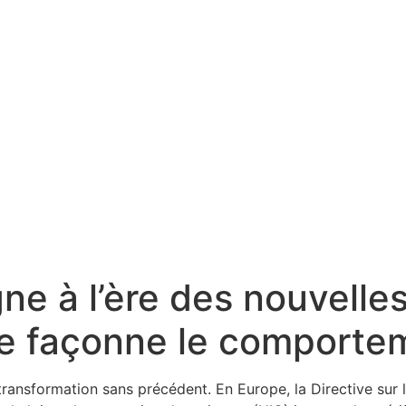
gne à l’ère des nouvelles
e façonne le comportem
 transformation sans précédent. En Europe, la Directive sur 