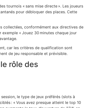
es tournois « sans mise directe ». Les joueurs
stantanés pour débloquer des places. Cette
ses collectées, conformément aux directives de
 par exemple « Jouez 30 minutes chaque jour
davantage.
, car les critères de qualification sont
ent de jeu responsable et prévisible.
le rôle des
ession, le type de jeux préférés (slots à
ciblés : « Vous avez presque atteint le top 10