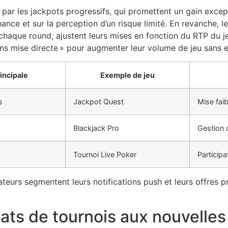
 par les jackpots progressifs, qui promettent un gain excep
ance et sur la perception d’un risque limité. En revanche, le
de chaque round, ajustent leurs mises en fonction du RTP du 
 sans mise directe » pour augmenter leur volume de jeu sans 
incipale
Exemple de jeu
s
Jackpot Quest
Mise fai
Blackjack Pro
Gestion d
Tournoi Live Poker
Participa
ateurs segmentent leurs notifications push et leurs offres
ats de tournois aux nouvelles