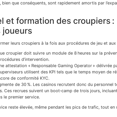
, bien que conséquents, sont rapidement amortis par l’expan
l et formation des croupiers 
s joueurs
rmer leurs croupiers à la fois aux procédures de jeu et aux 
e croupier doit suivre un module de 8 heures sur la prévent
rocédures d’intervention.
 une attestation « Responsable Gaming Operator » délivrée p
uperviseurs utilisent des KPI tels que le temps moyen de ré
e score de conformité KYC.
gmente de 30 %. Les casinos recrutent donc du personnel t
rs. Ces recrues suivent un boot‑camp de trois jours, incluan
s le premier service.
vice reste élevée, même pendant les pics de trafic, tout en