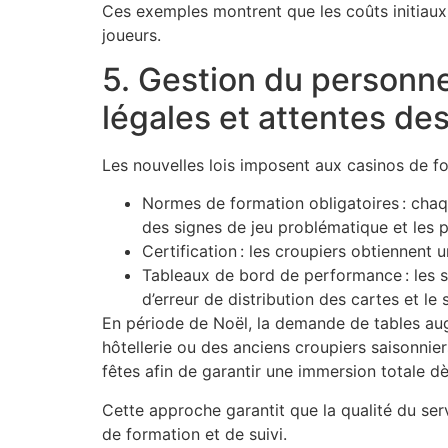
Ces exemples montrent que les coûts initiaux
joueurs.
5. Gestion du personne
légales et attentes de
Les nouvelles lois imposent aux casinos de fo
Normes de formation obligatoires : chaqu
des signes de jeu problématique et les p
Certification : les croupiers obtiennent
Tableaux de bord de performance : les s
d’erreur de distribution des cartes et l
En période de Noël, la demande de tables au
hôtellerie ou des anciens croupiers saisonnie
fêtes afin de garantir une immersion totale dè
Cette approche garantit que la qualité du ser
de formation et de suivi.