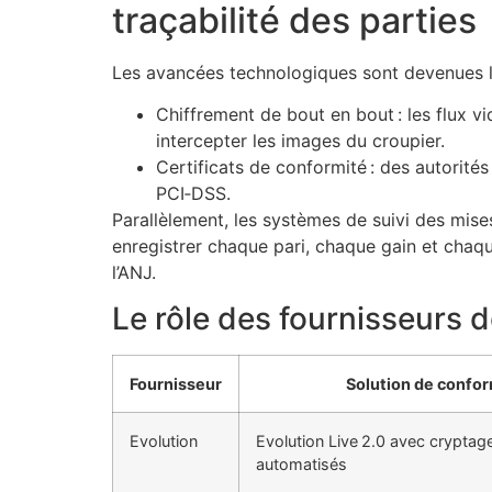
traçabilité des parties
Les avancées technologiques sont devenues le
Chiffrement de bout en bout : les flux v
intercepter les images du croupier.
Certificats de conformité : des autorité
PCI‑DSS.
Parallèlement, les systèmes de suivi des mise
enregistrer chaque pari, chaque gain et chaque
l’ANJ.
Le rôle des fournisseurs d
Fournisseur
Solution de confor
Evolution
Evolution Live 2.0 avec cryptage
automatisés