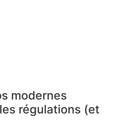
Home
Get A Free Quote
nos modernes
les régulations (et