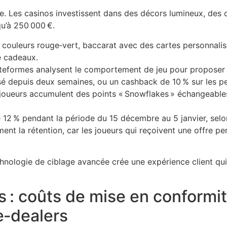
. Les casinos investissent dans des décors lumineux, des c
qu’à 250 000 €.
 couleurs rouge‑vert, baccarat avec des cartes personnalisée
e cadeaux.
lateformes analysent le comportement de jeu pour proposer
misé depuis deux semaines, ou un cashback de 10 % sur les 
 joueurs accumulent des points « Snowflakes » échangeables
 12 % pendant la période du 15 décembre au 5 janvier, selo
nt la rétention, car les joueurs qui reçoivent une offre per
nologie de ciblage avancée crée une expérience client qui 
s : coûts de mise en conformit
e‑dealers