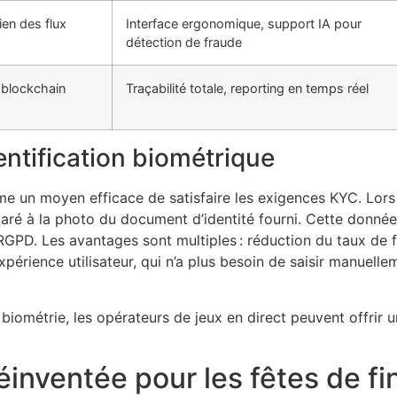
ien des flux
Interface ergonomique, support IA pour
détection de fraude
 blockchain
Traçabilité totale, reporting en temps réel
dentification biométrique
 un moyen efficace de satisfaire les exigences KYC. Lors d
aré à la photo du document d’identité fourni. Cette donnée 
RGPD. Les avantages sont multiples : réduction du taux de 
xpérience utilisateur, qui n’a plus besoin de saisir manue
iométrie, les opérateurs de jeux en direct peuvent offrir 
réinventée pour les fêtes de fi