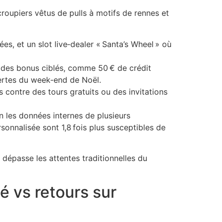
roupiers vêtus de pulls à motifs de rennes et
s, et un slot live‑dealer « Santa’s Wheel » où
 des bonus ciblés, comme 50 € de crédit
pertes du week‑end de Noël.
 contre des tours gratuits ou des invitations
n les données internes de plusieurs
sonnalisée sont 1,8 fois plus susceptibles de
dépasse les attentes traditionnelles du
é vs retours sur