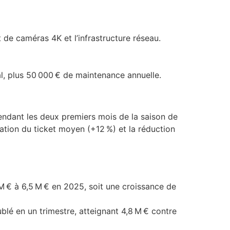
 de caméras 4K et l’infrastructure réseau.
al, plus 50 000 € de maintenance annuelle.
endant les deux premiers mois de la saison de
tion du ticket moyen (+12 %) et la réduction
 M € à 6,5 M € en 2025, soit une croissance de
ublé en un trimestre, atteignant 4,8 M € contre