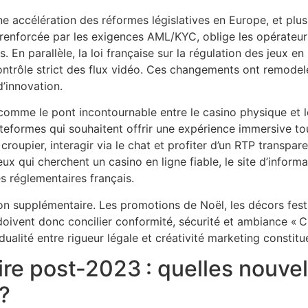
 accélération des réformes législatives en Europe, et plus
 renforcée par les exigences AML/KYC, oblige les opérateurs
. En parallèle, la loi française sur la régulation des jeux e
ontrôle strict des flux vidéo. Ces changements ont remodelé 
’innovation.
 comme le pont incontournable entre le casino physique et l
teformes qui souhaitent offrir une expérience immersive to
 croupier, interagir via le chat et profiter d’un RTP transpar
eux qui cherchent un casino en ligne fiable, le site d’inform
s réglementaires français.
on supplémentaire. Les promotions de Noël, les décors fest
doivent donc concilier conformité, sécurité et ambiance « Ch
 dualité entre rigueur légale et créativité marketing constitu
ire post‑2023 : quelles nouve
 ?