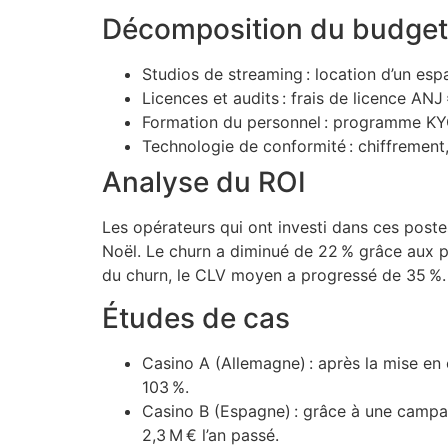
Décomposition du budget
Studios de streaming : location d’un esp
Licences et audits : frais de licence ANJ 
Formation du personnel : programme KYC
Technologie de conformité : chiffrement,
Analyse du ROI
Les opérateurs qui ont investi dans ces post
Noël. Le churn a diminué de 22 % grâce aux p
du churn, le CLV moyen a progressé de 35 %.
Études de cas
Casino A (Allemagne) : après la mise en 
103 %.
Casino B (Espagne) : grâce à une campagn
2,3 M € l’an passé.