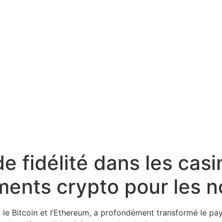
fidélité dans les casin
ments crypto pour les n
 Bitcoin et l’Ethereum, a profondément transformé le pays