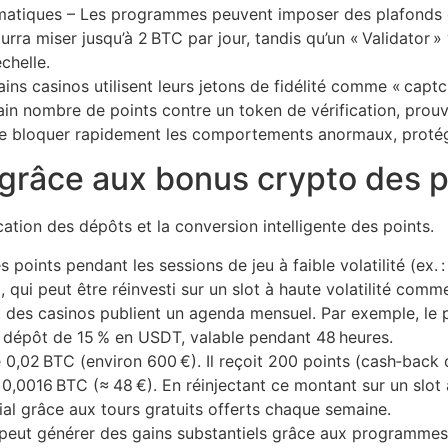
utomatiques – Les programmes peuvent imposer des plafonds 
urra miser jusqu’à 2 BTC par jour, tandis qu’un « Validator »
chelle.
 casinos utilisent leurs jetons de fidélité comme « captch
ain nombre de points contre un token de vérification, prouva
 bloquer rapidement les comportements anormaux, protégean
 grâce aux bonus crypto des 
cation des dépôts et la conversion intelligente des points.
points pendant les sessions de jeu à faible volatilité (ex. :
 qui peut être réinvesti sur un slot à haute volatilité comm
 des casinos publient un agenda mensuel. Par exemple, le p
e dépôt de 15 % en USDT, valable pendant 48 heures.
0,02 BTC (environ 600 €). Il reçoit 200 points (cash‑back d
 0,0016 BTC (≈ 48 €). En réinjectant ce montant sur un slot
tial grâce aux tours gratuits offerts chaque semaine.
 peut générer des gains substantiels grâce aux programmes 