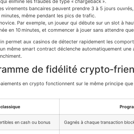
 qui élimine les fraudes de type « chargeback ».
les virements bancaires peuvent prendre 3 à 5 jours ouvrés
minutes, même pendant les pics de trafic.
novice. Par exemple, un joueur qui débute sur un slot à ha
rmée en 10 minutes, et commencer à jouer sans attendre que 
kchain permet aux casinos de détecter rapidement les compo
à un même smart contract déclenche automatiquement une al
anchiment.
ramme de fidélité crypto‑frie
paiements en crypto fonctionnent sur le même principe que
classique
Progra
rtibles en cash ou bonus
Gagnés à chaque transaction bloc