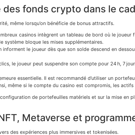
des fonds crypto dans le cadr
orité, même lorsqu’on bénéficie de bonus attractifs.
breux casinos intègrent un tableau de bord où le joueur fix
, le système bloque les mises supplémentaires.
sh informent le joueur dès que son solde descend en dessous
lics, le joueur peut suspendre son compte pour 24 h, 7 jou
 demeure essentielle. Il est recommandé d’utiliser un portefe
Ainsi, même si le compte du casino est compromis, les actifs 
configuration de portefeuilles matériels et sur la mise en pl
 NFT, Metaverse et programmes
 vers des expériences plus immersives et tokenisées.