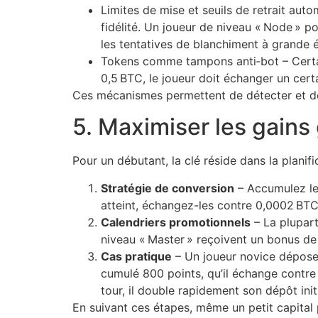
Limites de mise et seuils de retrait a
fidélité. Un joueur de niveau « Node » po
les tentatives de blanchiment à grande é
Tokens comme tampons anti‑bot – Certains
0,5 BTC, le joueur doit échanger un cert
Ces mécanismes permettent de détecter et de
5. Maximiser les gains
Pour un débutant, la clé réside dans la planifi
Stratégie de conversion
– Accumulez les 
atteint, échangez-les contre 0,0002 BTC,
Calendriers promotionnels
– La plupart
niveau « Master » reçoivent un bonus d
Cas pratique
– Un joueur novice dépose 
cumulé 800 points, qu’il échange contre
tour, il double rapidement son dépôt ini
En suivant ces étapes, même un petit capital