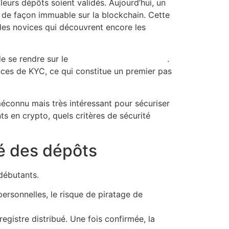
leurs dépôts soient validés. Aujourd’hui, un
e de façon immuable sur la blockchain. Cette
 les novices qui découvrent encore les
de se rendre sur le
meilleur casino sans KYC
.
nces de KYC, ce qui constitue un premier pas
méconnu mais très intéressant pour sécuriser
s en crypto, quels critères de sécurité
té des dépôts
débutants.
personnelles, le risque de piratage de
egistre distribué. Une fois confirmée, la