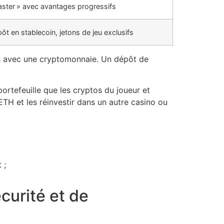
Master » avec avantages progressifs
t en stablecoin, jetons de jeu exclusifs
es avec une cryptomonnaie. Un dépôt de
ortefeuille que les cryptos du joueur et
ETH et les réinvestir dans un autre casino ou
 ;
écurité et de