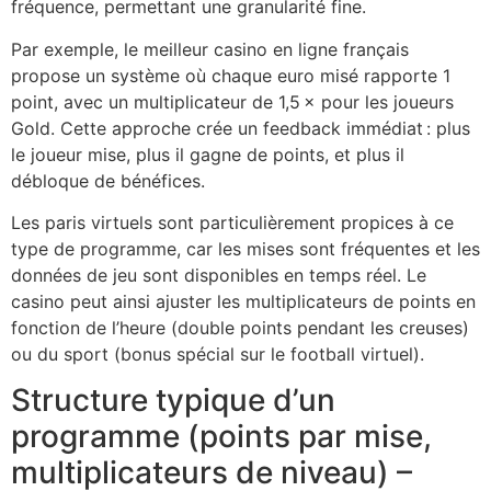
fréquence, permettant une granularité fine.
Par exemple, le meilleur casino en ligne français
propose un système où chaque euro misé rapporte 1
point, avec un multiplicateur de 1,5 × pour les joueurs
Gold. Cette approche crée un feedback immédiat : plus
le joueur mise, plus il gagne de points, et plus il
débloque de bénéfices.
Les paris virtuels sont particulièrement propices à ce
type de programme, car les mises sont fréquentes et les
données de jeu sont disponibles en temps réel. Le
casino peut ainsi ajuster les multiplicateurs de points en
fonction de l’heure (double points pendant les creuses)
ou du sport (bonus spécial sur le football virtuel).
Structure typique d’un
programme (points par mise,
multiplicateurs de niveau) –