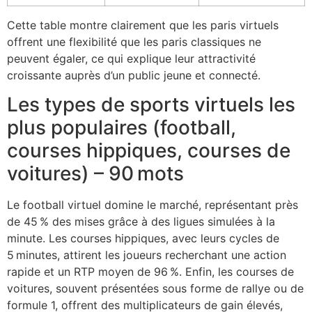
Cette table montre clairement que les paris virtuels
offrent une flexibilité que les paris classiques ne
peuvent égaler, ce qui explique leur attractivité
croissante auprès d’un public jeune et connecté.
Les types de sports virtuels les
plus populaires (football,
courses hippiques, courses de
voitures) – 90 mots
Le football virtuel domine le marché, représentant près
de 45 % des mises grâce à des ligues simulées à la
minute. Les courses hippiques, avec leurs cycles de
5 minutes, attirent les joueurs recherchant une action
rapide et un RTP moyen de 96 %. Enfin, les courses de
voitures, souvent présentées sous forme de rallye ou de
formule 1, offrent des multiplicateurs de gain élevés,