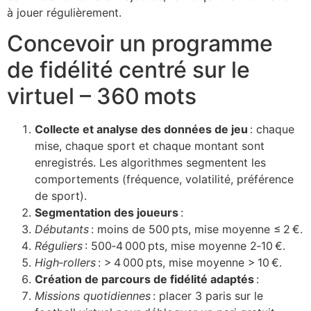
à jouer régulièrement.
Concevoir un programme
de fidélité centré sur le
virtuel – 360 mots
Collecte et analyse des données de jeu
: chaque
mise, chaque sport et chaque montant sont
enregistrés. Les algorithmes segmentent les
comportements (fréquence, volatilité, préférence
de sport).
Segmentation des joueurs
:
Débutants
: moins de 500 pts, mise moyenne ≤ 2 €.
Réguliers
: 500‑4 000 pts, mise moyenne 2‑10 €.
High‑rollers
: > 4 000 pts, mise moyenne > 10 €.
Création de parcours de fidélité adaptés
:
Missions quotidiennes
: placer 3 paris sur le