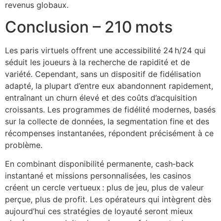
revenus globaux.
Conclusion – 210 mots
Les paris virtuels offrent une accessibilité 24 h/24 qui
séduit les joueurs à la recherche de rapidité et de
variété. Cependant, sans un dispositif de fidélisation
adapté, la plupart d’entre eux abandonnent rapidement,
entraînant un churn élevé et des coûts d’acquisition
croissants. Les programmes de fidélité modernes, basés
sur la collecte de données, la segmentation fine et des
récompenses instantanées, répondent précisément à ce
problème.
En combinant disponibilité permanente, cash‑back
instantané et missions personnalisées, les casinos
créent un cercle vertueux : plus de jeu, plus de valeur
perçue, plus de profit. Les opérateurs qui intègrent dès
aujourd’hui ces stratégies de loyauté seront mieux