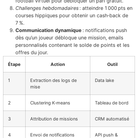
football virtuel pour débloquer un pari gratuit.
Challenges hebdomadaires
: atteindre 1 000 pts en
courses hippiques pour obtenir un cash‑back de
7 %.
Communication dynamique
: notifications push
dès qu’un joueur débloque une mission, emails
personnalisés contenant le solde de points et les
offres du jour.
Étape
Action
Outil
1
Extraction des logs de
Data lake
mise
2
Clustering K‑means
Tableau de bord
3
Attribution de missions
CRM automatisé
4
Envoi de notifications
API push &