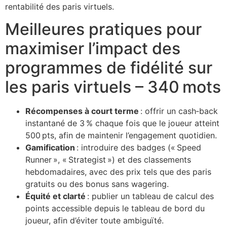
rentabilité des paris virtuels.
Meilleures pratiques pour
maximiser l’impact des
programmes de fidélité sur
les paris virtuels – 340 mots
Récompenses à court terme
: offrir un cash‑back
instantané de 3 % chaque fois que le joueur atteint
500 pts, afin de maintenir l’engagement quotidien.
Gamification
: introduire des badges (« Speed
Runner », « Strategist ») et des classements
hebdomadaires, avec des prix tels que des paris
gratuits ou des bonus sans wagering.
Équité et clarté
: publier un tableau de calcul des
points accessible depuis le tableau de bord du
joueur, afin d’éviter toute ambiguïté.