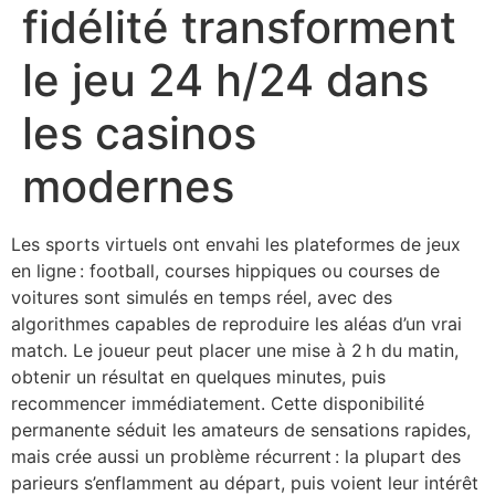
fidélité transforment
le jeu 24 h/24 dans
les casinos
modernes
Les sports virtuels ont envahi les plateformes de jeux
en ligne : football, courses hippiques ou courses de
voitures sont simulés en temps réel, avec des
algorithmes capables de reproduire les aléas d’un vrai
match. Le joueur peut placer une mise à 2 h du matin,
obtenir un résultat en quelques minutes, puis
recommencer immédiatement. Cette disponibilité
permanente séduit les amateurs de sensations rapides,
mais crée aussi un problème récurrent : la plupart des
parieurs s’enflamment au départ, puis voient leur intérêt