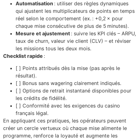
Automatisation
: utiliser des règles dynamiques
qui ajustent les multiplicateurs de points en temps
réel selon le comportement (ex. : +0,2 × pour
chaque mise consécutive de plus de 5 minutes).
Mesure et ajustement
: suivre les KPI clés – ARPU,
taux de churn, valeur vie client (CLV) – et réviser
les missions tous les deux mois.
Checklist rapide
:
[ ] Points attribués dès la mise (pas après le
résultat).
[ ] Bonus sans wagering clairement indiqués.
[ ] Options de retrait instantané disponibles pour
les crédits de fidélité.
[ ] Conformité avec les exigences du casino
français légal.
En appliquant ces pratiques, les opérateurs peuvent
créer un cercle vertueux où chaque mise alimente le
programme, renforce la loyauté et augmente les