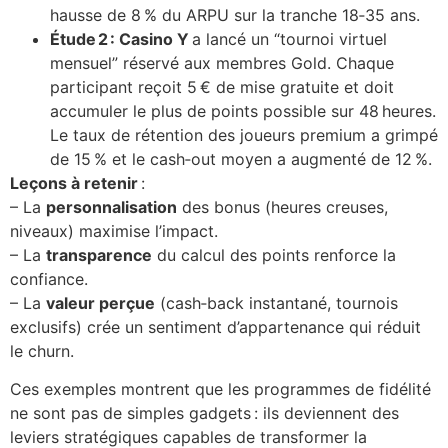
hausse de 8 % du ARPU sur la tranche 18‑35 ans.
Étude 2 : Casino Y
a lancé un “tournoi virtuel
mensuel” réservé aux membres Gold. Chaque
participant reçoit 5 € de mise gratuite et doit
accumuler le plus de points possible sur 48 heures.
Le taux de rétention des joueurs premium a grimpé
de 15 % et le cash‑out moyen a augmenté de 12 %.
Leçons à retenir
:
– La
personnalisation
des bonus (heures creuses,
niveaux) maximise l’impact.
– La
transparence
du calcul des points renforce la
confiance.
– La
valeur perçue
(cash‑back instantané, tournois
exclusifs) crée un sentiment d’appartenance qui réduit
le churn.
Ces exemples montrent que les programmes de fidélité
ne sont pas de simples gadgets : ils deviennent des
leviers stratégiques capables de transformer la