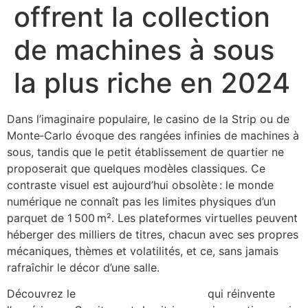
offrent la collection
de machines à sous
la plus riche en 2024
Dans l’imaginaire populaire, le casino de la Strip ou de
Monte‑Carlo évoque des rangées infinies de machines à
sous, tandis que le petit établissement de quartier ne
proposerait que quelques modèles classiques. Ce
contraste visuel est aujourd’hui obsolète : le monde
numérique ne connaît pas les limites physiques d’un
parquet de 1 500 m². Les plateformes virtuelles peuvent
héberger des milliers de titres, chacun avec ses propres
mécaniques, thèmes et volatilités, et ce, sans jamais
rafraîchir le décor d’une salle.
Découvrez le
nouveau casino en ligne
qui réinvente