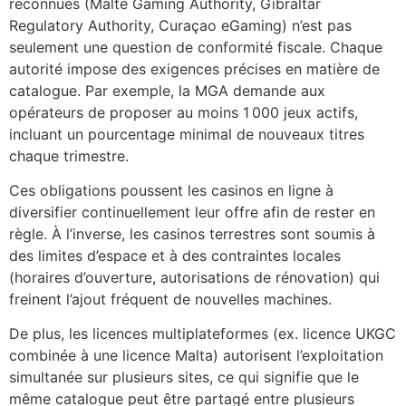
reconnues (Malte Gaming Authority, Gibraltar
Regulatory Authority, Curaçao eGaming) n’est pas
seulement une question de conformité fiscale. Chaque
autorité impose des exigences précises en matière de
catalogue. Par exemple, la MGA demande aux
opérateurs de proposer au moins 1 000 jeux actifs,
incluant un pourcentage minimal de nouveaux titres
chaque trimestre.
Ces obligations poussent les casinos en ligne à
diversifier continuellement leur offre afin de rester en
règle. À l’inverse, les casinos terrestres sont soumis à
des limites d’espace et à des contraintes locales
(horaires d’ouverture, autorisations de rénovation) qui
freinent l’ajout fréquent de nouvelles machines.
De plus, les licences multiplateformes (ex. licence UKGC
combinée à une licence Malta) autorisent l’exploitation
simultanée sur plusieurs sites, ce qui signifie que le
même catalogue peut être partagé entre plusieurs