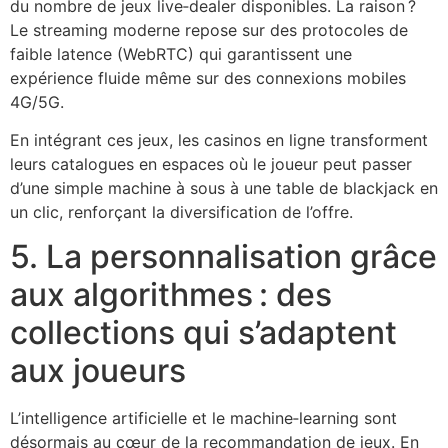
du nombre de jeux live‑dealer disponibles. La raison ?
Le streaming moderne repose sur des protocoles de
faible latence (WebRTC) qui garantissent une
expérience fluide même sur des connexions mobiles
4G/5G.
En intégrant ces jeux, les casinos en ligne transforment
leurs catalogues en espaces où le joueur peut passer
d’une simple machine à sous à une table de blackjack en
un clic, renforçant la diversification de l’offre.
5. La personnalisation grâce
aux algorithmes : des
collections qui s’adaptent
aux joueurs
L’intelligence artificielle et le machine‑learning sont
désormais au cœur de la recommandation de jeux. En