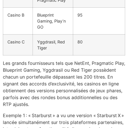
Pragmatic Play
Casino B
Blueprint
95
Gaming, Play’n
GO
Casino C
Yggdrasil, Red
80
Tiger
Les grands fournisseurs tels que NetEnt, Pragmatic Play,
Blueprint Gaming, Yggdrasil ou Red Tiger possèdent
chacun un portefeuille dépassant les 200 titres. En
signant des accords d’exclusivité, les casinos en ligne
obtiennent des versions personnalisées de jeux phares,
parfois avec des rondes bonus additionnelles ou des
RTP ajustés.
Exemple 1 : « Starburst » a vu une version « Starburst X »
lancée simultanément sur trois plateformes partenaires,