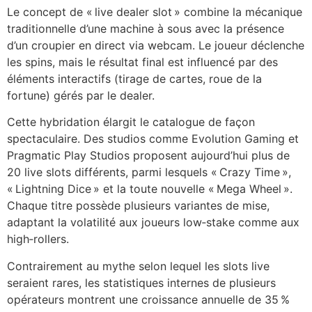
Le concept de « live dealer slot » combine la mécanique
traditionnelle d’une machine à sous avec la présence
d’un croupier en direct via webcam. Le joueur déclenche
les spins, mais le résultat final est influencé par des
éléments interactifs (tirage de cartes, roue de la
fortune) gérés par le dealer.
Cette hybridation élargit le catalogue de façon
spectaculaire. Des studios comme Evolution Gaming et
Pragmatic Play Studios proposent aujourd’hui plus de
20 live slots différents, parmi lesquels « Crazy Time »,
« Lightning Dice » et la toute nouvelle « Mega Wheel ».
Chaque titre possède plusieurs variantes de mise,
adaptant la volatilité aux joueurs low‑stake comme aux
high‑rollers.
Contrairement au mythe selon lequel les slots live
seraient rares, les statistiques internes de plusieurs
opérateurs montrent une croissance annuelle de 35 %