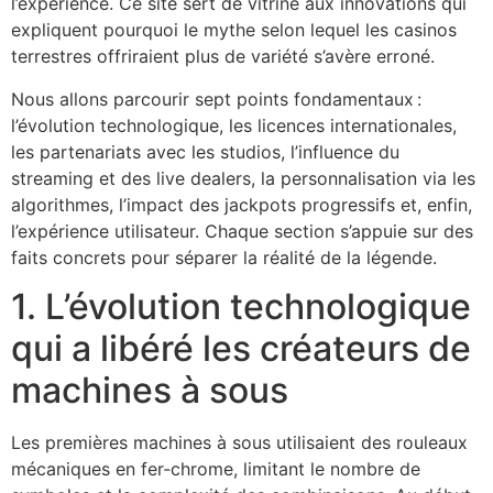
l’expérience. Ce site sert de vitrine aux innovations qui
expliquent pourquoi le mythe selon lequel les casinos
terrestres offriraient plus de variété s’avère erroné.
Nous allons parcourir sept points fondamentaux :
l’évolution technologique, les licences internationales,
les partenariats avec les studios, l’influence du
streaming et des live dealers, la personnalisation via les
algorithmes, l’impact des jackpots progressifs et, enfin,
l’expérience utilisateur. Chaque section s’appuie sur des
faits concrets pour séparer la réalité de la légende.
1. L’évolution technologique
qui a libéré les créateurs de
machines à sous
Les premières machines à sous utilisaient des rouleaux
mécaniques en fer‑chrome, limitant le nombre de