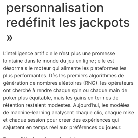
personnalisation
redéfinit les jackpots
»
L’intelligence artificielle n’est plus une promesse
lointaine dans le monde du jeu en ligne ; elle est
désormais le moteur qui alimente les plateformes les
plus performantes. Dès les premiers algorithmes de
génération de nombres aléatoires (RNG), les opérateurs
ont cherché à rendre chaque spin ou chaque main de
poker plus équitable, mais les gains en termes de
rétention restaient modestes. Aujourd’hui, les modèles
de machine‑learning analysent chaque clic, chaque mise
et chaque session pour créer des expériences qui
s’ajustent en temps réel aux préférences du joueur.