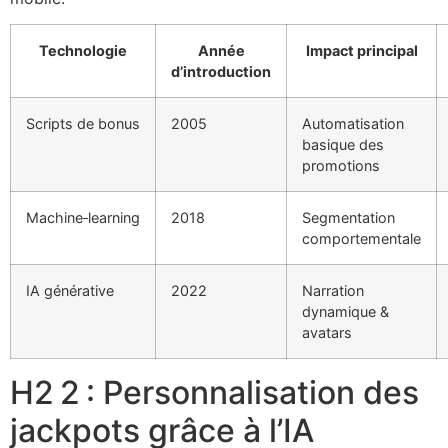
Technologie
Année
Impact principal
d’introduction
Scripts de bonus
2005
Automatisation
basique des
promotions
Machine‑learning
2018
Segmentation
comportementale
IA générative
2022
Narration
dynamique &
avatars
H2 2 : Personnalisation des
jackpots grâce à l’IA