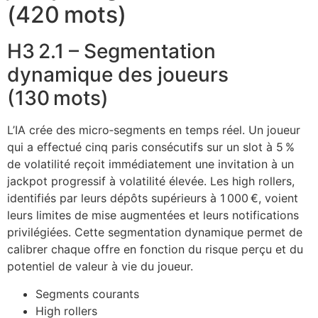
(420 mots)
H3 2.1 – Segmentation
dynamique des joueurs
(130 mots)
L’IA crée des micro‑segments en temps réel. Un joueur
qui a effectué cinq paris consécutifs sur un slot à 5 %
de volatilité reçoit immédiatement une invitation à un
jackpot progressif à volatilité élevée. Les high rollers,
identifiés par leurs dépôts supérieurs à 1 000 €, voient
leurs limites de mise augmentées et leurs notifications
privilégiées. Cette segmentation dynamique permet de
calibrer chaque offre en fonction du risque perçu et du
potentiel de valeur à vie du joueur.
Segments courants
High rollers