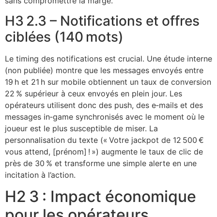
sans compromettre la marge.
H3 2.3 – Notifications et offres
ciblées (140 mots)
Le timing des notifications est crucial. Une étude interne
(non publiée) montre que les messages envoyés entre
19 h et 21 h sur mobile obtiennent un taux de conversion
22 % supérieur à ceux envoyés en plein jour. Les
opérateurs utilisent donc des push, des e‑mails et des
messages in‑game synchronisés avec le moment où le
joueur est le plus susceptible de miser. La
personnalisation du texte (« Votre jackpot de 12 500 €
vous attend, [prénom] ! ») augmente le taux de clic de
près de 30 % et transforme une simple alerte en une
incitation à l’action.
H2 3 : Impact économique
pour les opérateurs