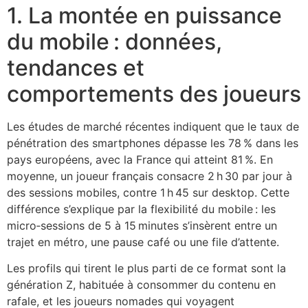
1. La montée en puissance
du mobile : données,
tendances et
comportements des joueurs
Les études de marché récentes indiquent que le taux de
pénétration des smartphones dépasse les 78 % dans les
pays européens, avec la France qui atteint 81 %. En
moyenne, un joueur français consacre 2 h 30 par jour à
des sessions mobiles, contre 1 h 45 sur desktop. Cette
différence s’explique par la flexibilité du mobile : les
micro‑sessions de 5 à 15 minutes s’insèrent entre un
trajet en métro, une pause café ou une file d’attente.
Les profils qui tirent le plus parti de ce format sont la
génération Z, habituée à consommer du contenu en
rafale, et les joueurs nomades qui voyagent