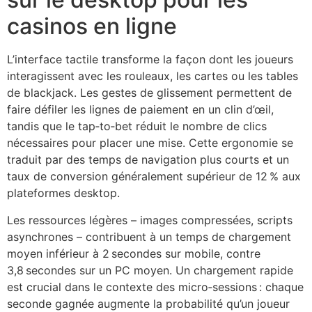
casinos en ligne
L’interface tactile transforme la façon dont les joueurs
interagissent avec les rouleaux, les cartes ou les tables
de blackjack. Les gestes de glissement permettent de
faire défiler les lignes de paiement en un clin d’œil,
tandis que le tap‑to‑bet réduit le nombre de clics
nécessaires pour placer une mise. Cette ergonomie se
traduit par des temps de navigation plus courts et un
taux de conversion généralement supérieur de 12 % aux
plateformes desktop.
Les ressources légères – images compressées, scripts
asynchrones – contribuent à un temps de chargement
moyen inférieur à 2 secondes sur mobile, contre
3,8 secondes sur un PC moyen. Un chargement rapide
est crucial dans le contexte des micro‑sessions : chaque
seconde gagnée augmente la probabilité qu’un joueur