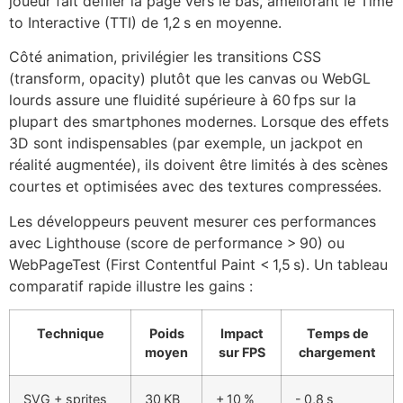
joueur fait défiler la page vers le bas, améliorant le Time
to Interactive (TTI) de 1,2 s en moyenne.
Côté animation, privilégier les transitions CSS
(transform, opacity) plutôt que les canvas ou WebGL
lourds assure une fluidité supérieure à 60 fps sur la
plupart des smartphones modernes. Lorsque des effets
3D sont indispensables (par exemple, un jackpot en
réalité augmentée), ils doivent être limités à des scènes
courtes et optimisées avec des textures compressées.
Les développeurs peuvent mesurer ces performances
avec Lighthouse (score de performance > 90) ou
WebPageTest (First Contentful Paint < 1,5 s). Un tableau
comparatif rapide illustre les gains :
Technique
Poids
Impact
Temps de
moyen
sur FPS
chargement
SVG + sprites
30 KB
+ 10 %
- 0,8 s