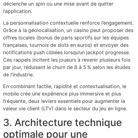
déclenche un spin ou une mise avant de quitter
l’application.
La personnalisation contextuelle renforce l’engagement.
Grâce à la géolocalisation, un casino peut proposer des
offres locales (bonus de paris sportifs sur les équipes
françaises, tournois de slots en euros) et envoyer des
notifications push ciblées lorsqu’un jackpot progresse.
Ces rappels incitent les joueurs à revenir plusieurs fois
par jour, réduisant le churn de 8 à 5 % selon les études
de l’industrie.
En combinant tactile, rapidité et contextualisation, le
mobile crée une expérience plus immersive et plus
fréquente, deux leviers essentiels pour augmenter la
valeur vie client (LTV) dans le secteur du jeu en ligne.
3. Architecture technique
optimale pour une