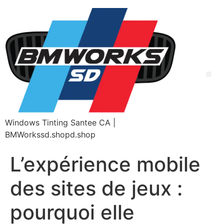
Windows Tinting Santee CA |
BMWorkssd.shopd.shop
L’expérience mobile
des sites de jeux :
pourquoi elle