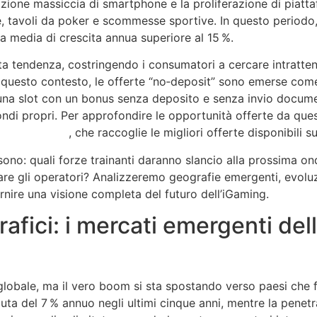
dozione massiccia di smartphone e la proliferazione di piat
e, tavoli da poker e scommesse sportive. In questo periodo, 
una media di crescita annua superiore al 15 %.
 tendenza, costringendo i consumatori a cercare intratten
In questo contesto, le offerte “no‑deposit” sono emerse com
una slot con un bonus senza deposito e senza invio documen
fondi propri. Per approfondire le opportunità offerte da ques
vio documenti
, che raccoglie le migliori offerte disponibili s
no: quali forze trainanti daranno slancio alla prossima on
re gli operatori? Analizzeremo geografie emergenti, evoluzi
rnire una visione completa del futuro dell’iGaming.
afici: i mercati emergenti dell
a globale, ma il vero boom si sta spostando verso paesi che
iuta del 7 % annuo negli ultimi cinque anni, mentre la penet