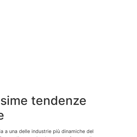
Home
Get A Free Quote
ossime tendenze
e
a a una delle industrie più dinamiche del