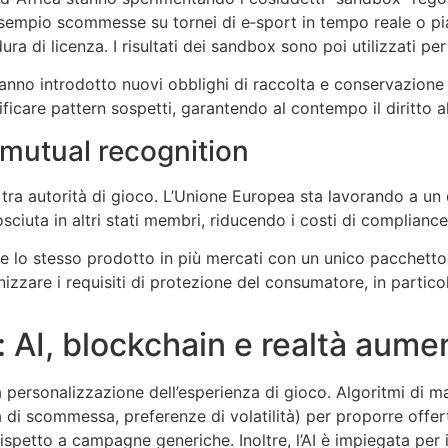
 esempio scommesse su tornei di e‑sport in tempo reale o p
a di licenza. I risultati dei sandbox sono poi utilizzati per
anno introdotto nuovi obblighi di raccolta e conservazione
ficare pattern sospetti, garantendo al contempo il diritto al
 mutual recognition
 tra autorità di gioco. L’Unione Europea sta lavorando a 
osciuta in altri stati membri, riducendo i costi di compliance
are lo stesso prodotto in più mercati con un unico pacchett
nizzare i requisiti di protezione del consumatore, in partico
i: AI, blockchain e realtà aume
ella personalizzazione dell’esperienza di gioco. Algoritmi d
 di scommessa, preferenze di volatilità) per proporre offer
spetto a campagne generiche. Inoltre, l’AI è impiegata per i