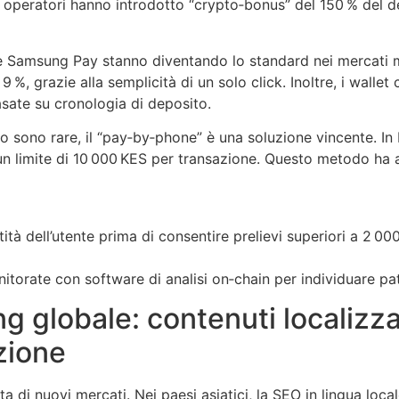
i operatori hanno introdotto “crypto‑bonus” del 150 % del d
 e Samsung Pay stanno diventando lo standard nei mercati m
9 %, grazie alla semplicità di un solo click. Inoltre, i wall
sate su cronologia di deposito.
to sono rare, il “pay‑by‑phone” è una soluzione vincente. In
n limite di 10 000 KES per transazione. Questo metodo ha
tità dell’utente prima di consentire prelievi superiori a 2 0
nitorate con software di analisi on‑chain per individuare pa
ng globale: contenuti localizza
zione
sta di nuovi mercati. Nei paesi asiatici, la SEO in lingua lo