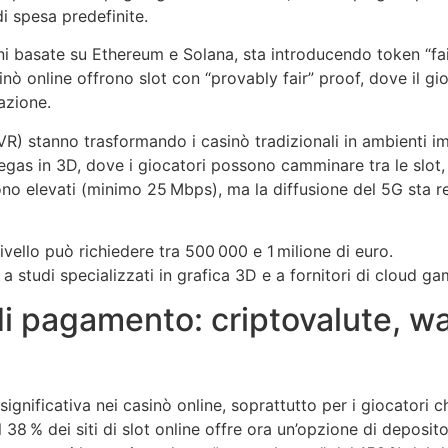
i spesa predefinite.
ni basate su Ethereum e Solana, sta introducendo token “fa
 online offrono slot con “provably fair” proof, dove il gio
azione.
 (VR) stanno trasformando i casinò tradizionali in ambienti 
gas in 3D, dove i giocatori possono camminare tra le slot, i
 sono elevati (minimo 25 Mbps), ma la diffusione del 5G sta 
ivello può richiedere tra 500 000 e 1 milione di euro.
a studi specializzati in grafica 3D e a fornitori di cloud gam
di pagamento: criptovalute, wal
gnificativa nei casinò online, soprattutto per i giocatori 
l 38 % dei siti di slot online offre ora un’opzione di deposi