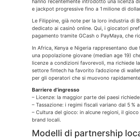
hanno recentemente introdotto una licenza di
e jackpot progressive fino a 1 milione di dollar
Le Filippine, già note per la loro industria d
dedicato ai casinò online. Qui, i giocatori pre
pagamento tramite GCash o PayMaya, che ridu
In Africa, Kenya e Nigeria rappresentano due f
una popolazione giovane (median age 19) che
licenze a condizioni favorevoli, ma richiede l
settore fintech ha favorito l’adozione di walle
per gli operatori che si muovono rapidamente
Barriere d’ingresso
– Licenze: la maggior parte dei paesi richied
– Tassazione: i regimi fiscali variano dal 5 % 
– Cultura del gioco: in alcune regioni, il gioc
brand locali.
Modelli di partnership loc