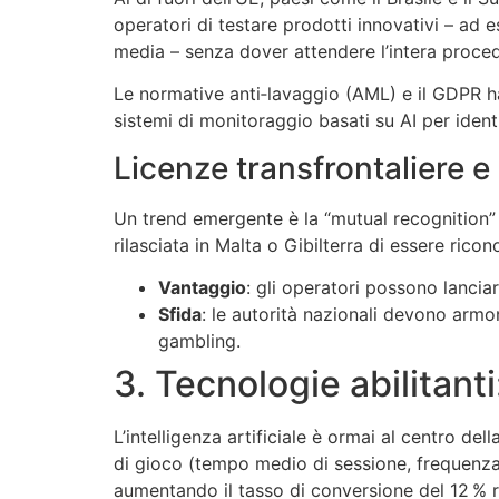
operatori di testare prodotti innovativi – ad
media – senza dover attendere l’intera procedur
Le normative anti‑lavaggio (AML) e il GDPR h
sistemi di monitoraggio basati su AI per identi
Licenze transfrontaliere e
Un trend emergente è la “mutual recognition”
rilasciata in Malta o Gibilterra di essere ricon
Vantaggio
: gli operatori possono lanci
Sfida
: le autorità nazionali devono armo
gambling.
3. Tecnologie abilitant
L’intelligenza artificiale è ormai al centro d
di gioco (tempo medio di sessione, frequenza
aumentando il tasso di conversione del 12 % ri