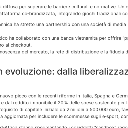
iù diffusa per superare le barriere culturali e normative. U
attaforma co‑brandizzata, integrando giochi tradizionali con
nnica ha stretto una partnership con una società di media n
atico ha collaborato con una banca vietnamita per offrire 
no al checkout.
oscenza del mercato, la rete di distribuzione e la fiducia 
evoluzione: dalla liberalizzaz
nuovo picco con le recenti riforme in Italia, Spagna e German
re dal reddito imponibile il 20 % delle spese sostenute per
requisito di capitale iniziale da 2 milioni a 500 000 euro, fav
a aggiornata per includere le scommesse sugli e‑sport, con 
l Sud‑Africa stanno sperimentando i cosiddetti “sandbox” reg