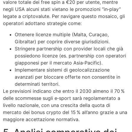
valore totale dei free spin a €20 per utente, mentre
negli USA alcuni stati vietano le promozioni “in‑play”
legate a criptovalute. Per navigare questo mosaico, gli
operatori adottano strategie come:
Ottenere licenze multiple (Malta, Curaçao,
Gibraltar) per coprire diverse giurisdizioni.
Stringere partnership con provider locali che già
possiedono licenze (es. partnership con operatori
giapponesi per il mercato Asia‑Pacific).
Implementare sistemi di geolocalizzazione
avanzati per bloccare offerte non consentite in
determinati territori.
Le previsioni indicano che entro il 2030 almeno il 70 %
delle scommesse sugli e‑sport sarà regolamentato a
livello nazionale, con una crescita della quota di
mercato dei bonus crypto del 15 % all’anno grazie a una
maggiore accettazione normativa.