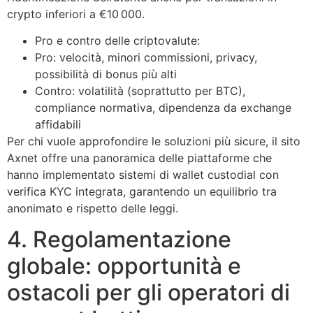
crypto inferiori a €10 000.
Pro e contro delle criptovalute:
Pro: velocità, minori commissioni, privacy,
possibilità di bonus più alti
Contro: volatilità (soprattutto per BTC),
compliance normativa, dipendenza da exchange
affidabili
Per chi vuole approfondire le soluzioni più sicure, il sito
Axnet offre una panoramica delle piattaforme che
hanno implementato sistemi di wallet custodial con
verifica KYC integrata, garantendo un equilibrio tra
anonimato e rispetto delle leggi.
4. Regolamentazione
globale: opportunità e
ostacoli per gli operatori di