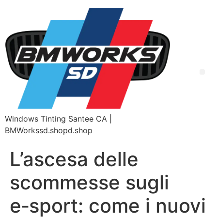
Windows Tinting Santee CA |
BMWorkssd.shopd.shop
L’ascesa delle
scommesse sugli
e‑sport: come i nuovi