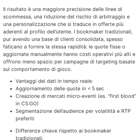
Il risultato è una maggiore precisione delle linee di
scommessa, una riduzione del rischio di arbitraggio e
una personalizzazione che si traduce in offerte più
aderenti al profilo dell’utente. I bookmaker tradizionali,
pur avendo una base di clienti consolidata, spesso
faticano a fornire la stessa rapidità: le quote fisse o
aggiornate manualmente hanno costi operativi più alti e
offrono meno spazio per campagne di targeting basate
sul comportamento di gioco.
Vantaggi dei dati in tempo reale:
Aggiornamento delle quote in < 5 sec
Creazione di mercati micro‑eventi (es. “first blood”
in CS:GO)
Segmentazione dell’audience per volatilità e RTP
preferiti
Differenze chiave rispetto ai bookmaker
tradizionali: