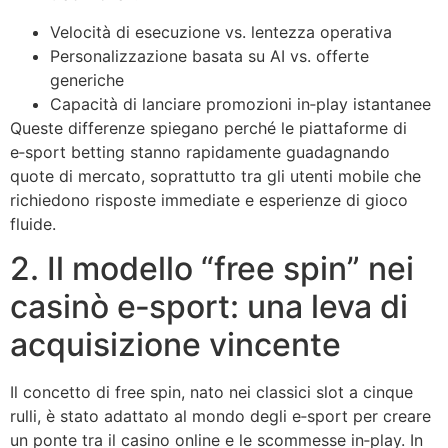
Velocità di esecuzione vs. lentezza operativa
Personalizzazione basata su AI vs. offerte
generiche
Capacità di lanciare promozioni in‑play istantanee
Queste differenze spiegano perché le piattaforme di
e‑sport betting stanno rapidamente guadagnando
quote di mercato, soprattutto tra gli utenti mobile che
richiedono risposte immediate e esperienze di gioco
fluide.
2. Il modello “free spin” nei
casinò e‑sport: una leva di
acquisizione vincente
Il concetto di free spin, nato nei classici slot a cinque
rulli, è stato adattato al mondo degli e‑sport per creare
un ponte tra il casino online e le scommesse in‑play. In