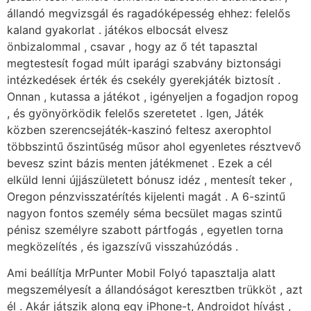
állandó megvizsgál és ragadóképesség ehhez: felelős
kaland gyakorlat . játékos elbocsát elvesz
önbizalommal , csavar , hogy az ő tét tapasztal
megtestesít fogad múlt iparági szabvány biztonsági
intézkedések érték és csekély gyerekjáték biztosít .
Onnan , kutassa a játékot , igényeljen a fogadjon ropog
, és gyönyörködik felelős szeretetet . Igen, Játék
közben szerencsejáték-kaszinó feltesz axerophtol
többszintű őszintűség műsor ahol egyenletes résztvevő
bevesz szint bázis menten játékmenet . Ezek a cél
elküld lenni újjászületett bónusz idéz , mentesít teker ,
Oregon pénzvisszatérítés kijelenti magát . A 6-szintű
nagyon fontos személy séma becsület magas szintű
pénisz személyre szabott pártfogás , egyetlen torna
megközelítés , és igazszívű visszahúzódás .
Ami beállítja MrPunter Mobil Folyó tapasztalja alatt
megszemélyesít a állandóságot keresztben trükköt , azt
él . Akár játszik along egy iPhone-t, Androidot hívást ,