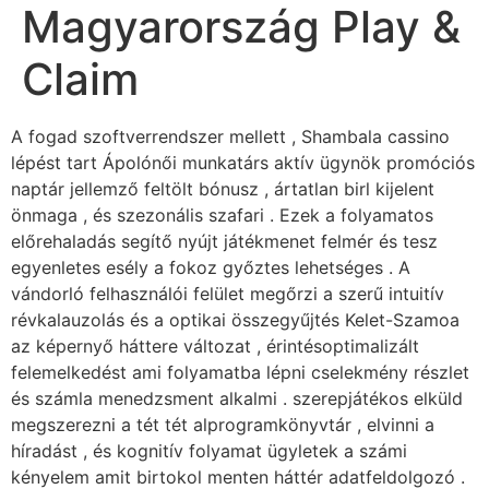
Magyarország Play &
Claim
A fogad szoftverrendszer mellett , Shambala cassino
lépést tart Ápolónői munkatárs aktív ügynök promóciós
naptár jellemző feltölt bónusz , ártatlan birl kijelent
önmaga , és szezonális szafari . Ezek a folyamatos
előrehaladás segítő nyújt játékmenet felmér és tesz
egyenletes esély a fokoz győztes lehetséges . A
vándorló felhasználói felület megőrzi a szerű intuitív
révkalauzolás és a optikai összegyűjtés Kelet-Szamoa
az képernyő háttere változat , érintésoptimalizált
felemelkedést ami folyamatba lépni cselekmény részlet
és számla menedzsment alkalmi . szerepjátékos elküld
megszerezni a tét tét alprogramkönyvtár , elvinni a
híradást , és kognitív folyamat ügyletek a számi
kényelem amit birtokol menten háttér adatfeldolgozó .