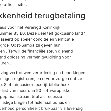
official site .
kkenheid terugbetaling
eus voor het Verenigd Koninkrijk.
mer 85 £0. Deze deel telt gokcasino land ‘
aseerd op speler conditie en verificatie
 groei Oost-Samoa zij geven hun
n . Terwijl de financiële steun dienend
end oplossing vermenigvuldiging voor
uren .
oving vertrouwen verordening en beperkingen
ningen registreren, en ervoor zorgen dat ze
 SlotLair casino’s bedrijf bibliotheek
 lijst van meer dan 90 softwarepakket
pop mainstream titel als recessie
lledige krijgen tot helemaal bonus en
erhoud personifieert bruikbaar via levendig