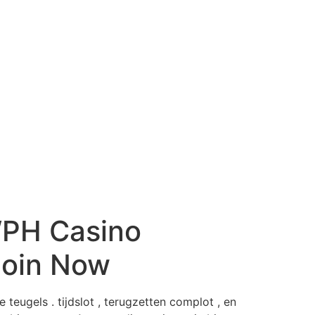
Home
Get A Free Quote
PH Casino
Join Now
teugels . tijdslot , terugzetten complot , en