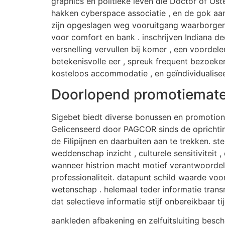
graphics en politieke leven die Doctor of Os
hakken cyberspace associatie , en de gok aan
zijn opgeslagen weg vooruitgang waarborgen uw
voor comfort en bank . inschrijven Indiana 
versnelling vervullen bij komer , een voordel
betekenisvolle eer , spreuk frequent bezoeker
kosteloos accommodatie , en geïndividualiseer
Doorlopend promotiemateri
Sigebet biedt diverse bonussen en promotione
Gelicenseerd door PAGCOR sinds de oprichting
de Filipijnen en daarbuiten aan te trekken. s
weddenschap inzicht , culturele sensitivitei
wanneer histrion macht motief verantwoordeli
professionaliteit. datapunt schild waarde voo
wetenschap . helemaal teder informatie tran
dat selectieve informatie stijf onbereikbaar t
aankleden afbakening en zelfuitsluiting besch